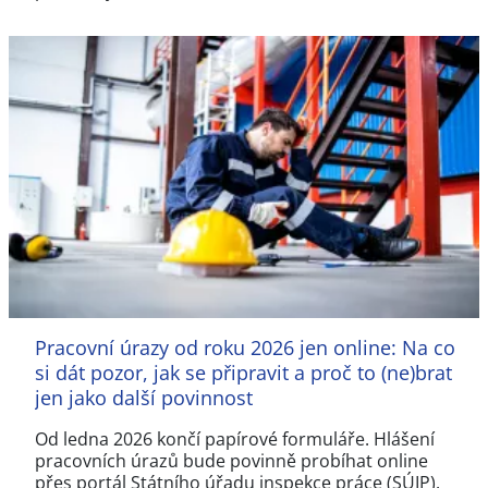
Pracovní úrazy od roku 2026 jen online: Na co
si dát pozor, jak se připravit a proč to (ne)brat
jen jako další povinnost
Od ledna 2026 končí papírové formuláře. Hlášení
pracovních úrazů bude povinně probíhat online
přes portál Státního úřadu inspekce práce (SÚIP).