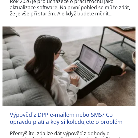
Rok 2026 je pro uchazeče o práci trochu jako
aktualizace software. Na první pohled se může zdát,
že je vše při starém. Ale když budete měnit…
Výpověď z DPP e-mailem nebo SMS? Co
opravdu platí a kdy si koledujete o problém
Přemýšlíte, zda lze dát výpověď z dohody o