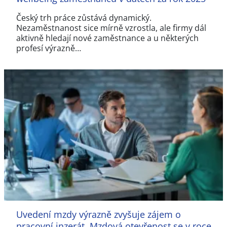
Český trh práce zůstává dynamický.
Nezaměstnanost sice mírně vzrostla, ale firmy dál
aktivně hledají nové zaměstnance a u některých
profesí výrazně…
Uvedení mzdy výrazně zvyšuje zájem o
pracovní inzerát. Mzdová otevřenost se v roce