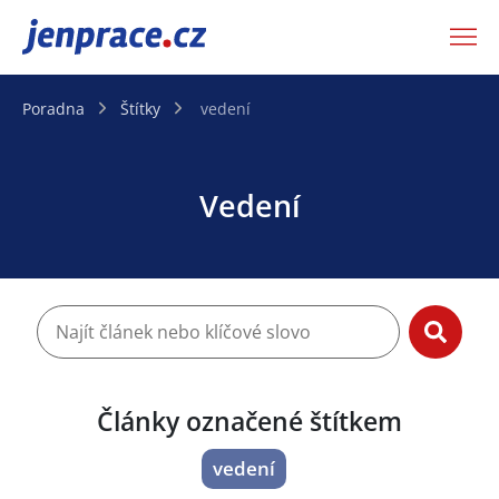
JenPráce.cz
Poradna
Štítky
vedení
Vedení
Články označené štítkem
vedení