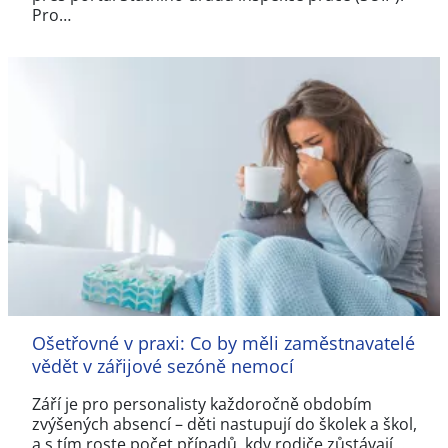
Pro…
Ošetřovné v praxi: Co by měli zaměstnavatelé
vědět v zářijové sezóně nemocí
Září je pro personalisty každoročně obdobím
zvýšených absencí – děti nastupují do školek a škol,
a s tím roste počet případů, kdy rodiče zůstávají…