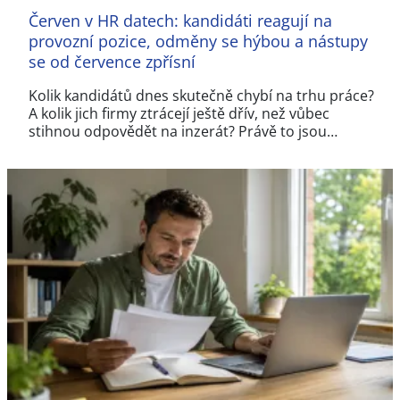
Červen v HR datech: kandidáti reagují na
provozní pozice, odměny se hýbou a nástupy
se od července zpřísní
Kolik kandidátů dnes skutečně chybí na trhu práce?
A kolik jich firmy ztrácejí ještě dřív, než vůbec
stihnou odpovědět na inzerát? Právě to jsou…