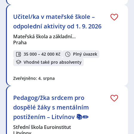
Učitel/ka v mateřské škole –
odpolední aktivity od 1. 9. 2026
Mateřská škola a základní…
Praha
35 000 – 42 000 Kč
Plný úvazek
Vhodné také pro absolventy
Zveřejněno: 4. srpna
Pedagog/žka srdcem pro
dospělé žáky s mentálním
postižením – Litvínov 📚✏️
Střední škola Euroinstitut
Litvínov