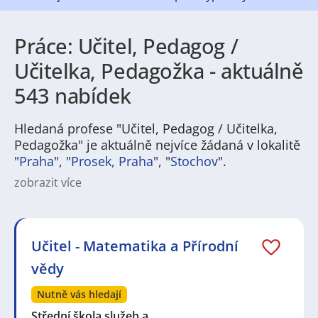
Práce: Učitel, Pedagog /
Učitelka, Pedagožka - aktuálně
543 nabídek
Hledaná profese "Učitel, Pedagog / Učitelka,
Pedagožka" je aktuálně nejvíce žádaná v lokalitě
"
Praha
", "
Prosek, Praha
", "
Stochov
".
zobrazit více
Na
JenPráce.cz
naleznete širokou nabídku pravidelně
aktualizovaných a doplňovaných inzerátů
práce
i
brigády
. Najdete zde široké množství různých oborů
a profesí, o které mají firmy aktuálně největší zájem a
Učitel - Matematika a Přírodní
je pro ně velmi podstatné obsadit pracovní pozici v co
vědy
nejkratším možném termínu. Mezi takové profese
patří nyní nejvíce
kuchař / kuchařka
,
řidič / řidička
,
Nutně vás hledají
dělník / dělnice
,
dělník / dělnice
nebo máte zájem o
profesi
prodavač / prodavačka
? Mezi nejvíce
Střední škola služeb a…