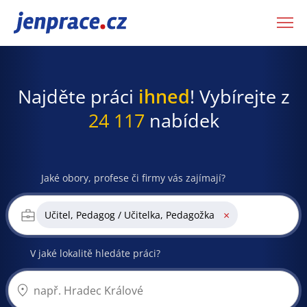
JenPráce.cz
Najděte práci
ihned
! Vybírejte z
24 117
nabídek
Jaké obory, profese či firmy vás zajímají?
×
Učitel, Pedagog / Učitelka, Pedagožka
V jaké lokalitě hledáte práci?