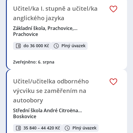
Učitel/ka I. stupně a učitel/ka
anglického jazyka
Základní škola, Prachovice,…
Prachovice
do 36 000 Kč
Plný úvazek
Zveřejněno: 6. srpna
Učitel/učitelka odborného
výcviku se zaměřením na
autoobory
Střední škola André Citroëna…
Boskovice
35 840 – 44 420 Kč
Plný úvazek