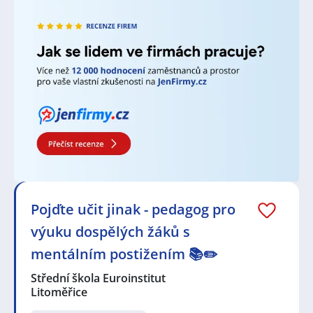
Vyučující na středních školách vyučují studenty ve
věku od 15 do 18 let a specializují se na konkrétní
předměty podle své odbornosti. Profesoři na
vysokých školách a univerzitách působí převážně jako
lektoři a vyučují studenty na bakalářské, magisterské
nebo doktorské úrovni. Zároveň se mohou zapojovat
do výzkumu a publikovat akademické práce.
Učitelé mají možnost navazovat blízké vztahy se svými
studenty. Pomáhají jim ve vzdělávání, poskytují
podporu, radí a jsou zdrojem inspirace. Tato
interakce s mladými lidmi může být velmi obohacující
a bavit danou sortu lidí. Mají také příležitost
ovlivňovat životy svých studentů a přispívat k jejich
budoucnosti. Pomáhají jim vybudovat silné základy
Pojďte učit jinak - pedagog pro
pro jejich další vzdělání a kariéru. Vědomí, že jejich
práce může mít trvalý dopad na životy studentů,
výuku dospělých žáků s
může být pro učitele velmi uspokojivé. Samozřejmě,
ne každého práce učitele baví. Každý má odlišné
mentálním postižením 📚✏️
zájmy, schopnosti a preference. Nicméně, pro ty, kteří
Střední škola Euroinstitut
mají vášeň pro vzdělávání a podporu studentů, může
Litoměřice
být práce pedagoga velmi naplňující a motivující.