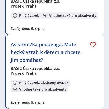
pracovnice úklidové služby
,
Speciální pedagog /
BASIC Česká republika, z.s.
pedagožka
Prosek, Praha
Seznam lokalit v zobrazených inzerátech:
Plný úvazek
Vhodné také pro absolventy
Stochov
,
Karlovy Vary
,
Praha
,
Rudná, okres Praha-
západ
,
Zvíkovec
,
Litoměřice
,
Neratovice
,
Tábor
,
Zveřejněno: 5. srpna
Prosek, Praha
,
Nové Město, Praha
,
Litvínov
,
Vnitřní
Město, Plzeň
,
Jihlava, centrum
,
Pelhřimov
,
Čimice,
Praha
,
Vinohrady, Praha
,
Karviná
,
Kamenice, okres
Asistent/ka pedagoga. Máte
Praha-východ
,
Prachovice
,
Boskovice
,
Psáry
,
Mníšek
pod Brdy
,
Jeneč
,
Hodonín
,
Lomnice nad Popelkou
,
hezký vztah k dětem a chcete
Kravaře, okres Česká Lípa
,
Lično
,
Lenora
,
Mariánské
Lázně
,
Mrač
,
Vinoř, Praha
,
Velké Popovice
,
Třemešná
,
Jim pomáhat?
Hradec Králové
,
Prušánky
,
Ústí nad Orlicí
,
Liběchov
,
Podbořany
,
Znojmo
,
Přídolí
,
Hlinsko, okres Chrudim
,
BASIC Česká republika, z.s.
Kyjov, okres Hodonín
,
Liberec
,
Blatná
,
Letovice
,
Louny
,
Prosek, Praha
Vráž, okres Beroun
,
Olomouc
,
Jaroměř
,
Peruc
Plný úvazek, Zkrácený úvazek
Vhodné také pro absolventy
Zveřejněno: 5. srpna