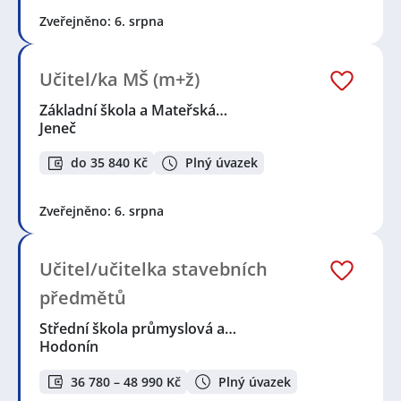
Zveřejněno: 6. srpna
Učitel/ka MŠ (m+ž)
Základní škola a Mateřská…
Jeneč
do 35 840 Kč
Plný úvazek
Zveřejněno: 6. srpna
Učitel/učitelka stavebních
předmětů
Střední škola průmyslová a…
Hodonín
36 780 – 48 990 Kč
Plný úvazek