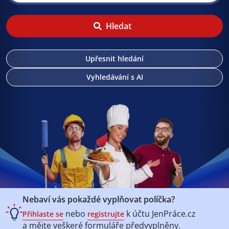
Hledat
Upřesnit hledání
Vyhledávání s AI
Nebaví vás pokaždé vyplňovat políčka?
nebo
k účtu
JenPráce.cz
Přihlaste se
registrujte
a mějte veškeré
formuláře předvyplněny.