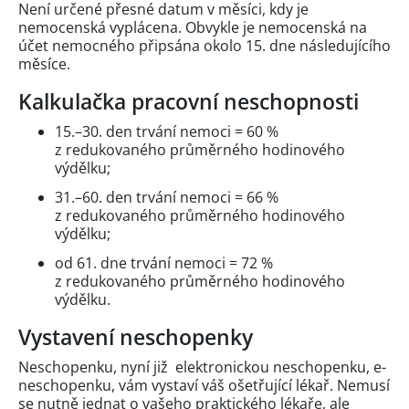
Není určené přesné datum v měsíci, kdy je
nemocenská vyplácena. Obvykle je nemocenská na
účet nemocného připsána okolo 15. dne následujícího
měsíce.
Kalkulačka pracovní neschopnosti
15.–30. den trvání nemoci = 60 %
z redukovaného průměrného hodinového
výdělku;
31.–60. den trvání nemoci = 66 %
z redukovaného průměrného hodinového
výdělku;
od 61. dne trvání nemoci = 72 %
z redukovaného průměrného hodinového
výdělku.
Vystavení neschopenky
Neschopenku, nyní již elektronickou neschopenku, e-
neschopenku, vám vystaví váš ošetřující lékař. Nemusí
se nutně jednat o vašeho praktického lékaře, ale