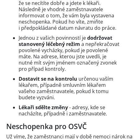
že se necítíte dobře a jdete k lékaři.
Následně je vhodné zaměstnavatele
informovat o tom, že vám byla vystavena
neschopenka. Pokud ho víte, zmiňte
i předpokládané datum návratu do práce.
Jednou z vašich povinností je
dodržovat
stanovený léčebný režim
a nepřekračovat
povolené vycházky, pokud je povolené
máte. Na adrese, kterou jste uvedli, je
nutné mít svým jménem označený zvonek
pro případ kontroly.
Dostavit se na kontrolu
určenou vaším
lékařem, případně smluvním lékařem
vašeho zaměstnavatele, pokud k tomu
budete vyzváni.
Lékaři sdělte změny
- adresy, kde se
nacházíte, případně i zaměstnavatele.
Neschopenka pro OSVČ
Už víme, že zaměstnanci mají v době nemoci nárok na