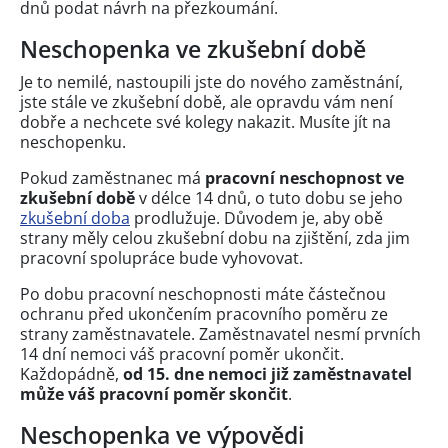
dnů podat návrh na přezkoumání.
Neschopenka ve zkušební době
Je to nemilé, nastoupili jste do nového zaměstnání,
jste stále ve zkušební době, ale opravdu vám není
dobře a nechcete své kolegy nakazit. Musíte jít na
neschopenku.
Pokud zaměstnanec má
pracovní neschopnost ve
zkušební době
v délce 14 dnů, o tuto dobu se jeho
zkušební doba
prodlužuje. Důvodem je, aby obě
strany měly celou zkušební dobu na zjištění, zda jim
pracovní spolupráce bude vyhovovat.
Po dobu pracovní neschopnosti máte částečnou
ochranu před ukončením pracovního poměru ze
strany zaměstnavatele. Zaměstnavatel nesmí prvních
14 dní nemoci váš pracovní poměr ukončit.
Každopádně,
od 15. dne nemoci již zaměstnavatel
může váš pracovní poměr skončit
.
Neschopenka ve výpovědi