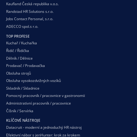
Kaufland Česká republika v.o.s.
Randstad HR Solutions s.r.o.
Jobs Contact Personal, s.r.o.
ADECCO spol.s r.o.
TOP PROFESE
Kuchař / Kuchařka
Řidič / Řidička
Dělník / Dělnice
Prodavač / Prodavačka
Obsluha strojů
Obsluha vysokozdvižných vozíků
Skladník / Skladnice
Pomocný pracovník / pracovnice v gastronomii
Administrativní pracovník / pracovnice
Číšník / Servírka
KLÍČOVÉ NÁSTROJE
Datacruit - moderní a jednoduchý HR nástroj
Efektivní nábor s jenHunter: krok za krokem