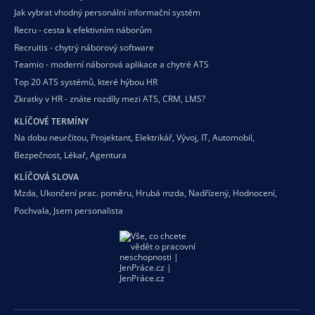
Jak vybrat vhodný personální informační systém
Recru - cesta k efektivním náborům
Recruitis - chytrý náborový software
Teamio - moderní náborová aplikace a chytré ATS
Top 20 ATS systémů, které hýbou HR
Zkratky v HR - znáte rozdíly mezi ATS, CRM, LMS?
KLÍČOVÉ TERMÍNY
Na dobu neurčitou
,
Projektant
,
Elektrikář
,
Vývoj
,
IT
,
Automobil
,
Bezpečnost
,
Lékař
,
Agentura
KLÍČOVÁ SLOVA
Mzda
,
Ukončení prac. poměru
,
Hrubá mzda
,
Nadřízený
,
Hodnocení
,
Pochvala
,
Jsem personalista