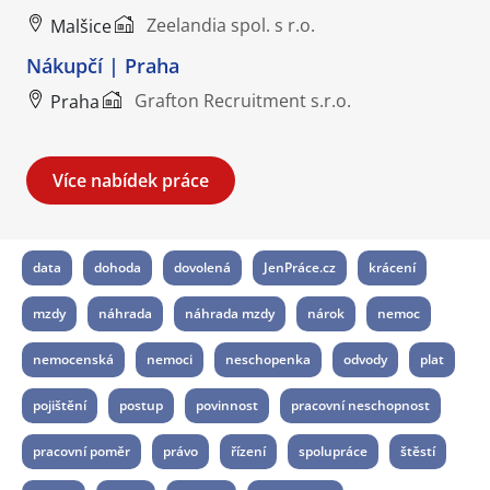
Zeelandia spol. s r.o.
Malšice
Nákupčí | Praha
Grafton Recruitment s.r.o.
Praha
Více nabídek práce
data
dohoda
dovolená
JenPráce.cz
krácení
mzdy
náhrada
náhrada mzdy
nárok
nemoc
nemocenská
nemoci
neschopenka
odvody
plat
pojištění
postup
povinnost
pracovní neschopnost
pracovní poměr
právo
řízení
spolupráce
štěstí