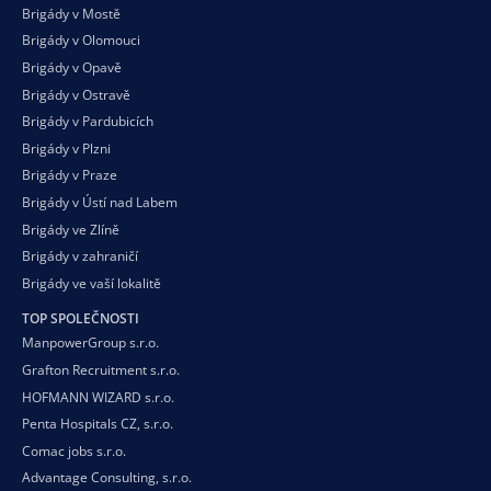
Brigády v Mostě
Brigády v Olomouci
Brigády v Opavě
Brigády v Ostravě
Brigády v Pardubicích
Brigády v Plzni
Brigády v Praze
Brigády v Ústí nad Labem
Brigády ve Zlíně
Brigády v zahraničí
Brigády ve vaší
lokalitě
TOP SPOLEČNOSTI
ManpowerGroup s.r.o.
Grafton Recruitment s.r.o.
HOFMANN WIZARD s.r.o.
Penta Hospitals CZ, s.r.o.
Comac jobs s.r.o.
Advantage Consulting, s.r.o.