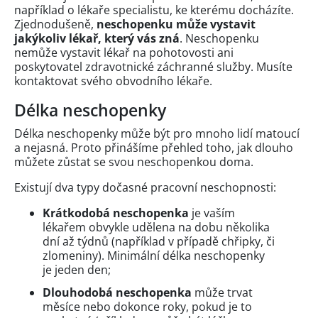
například o lékaře specialistu, ke kterému docházíte.
Zjednodušeně,
neschopenku může vystavit
jakýkoliv lékař, který vás zná
. Neschopenku
nemůže vystavit lékař na pohotovosti ani
poskytovatel zdravotnické záchranné služby. Musíte
kontaktovat svého obvodního lékaře.
Délka neschopenky
Délka neschopenky může být pro mnoho lidí matoucí
a nejasná. Proto přinášíme přehled toho, jak dlouho
můžete zůstat se svou neschopenkou doma.
Existují dva typy dočasné pracovní neschopnosti:
Krátkodobá neschopenka
je vaším
lékařem obvykle udělena na dobu několika
dní až týdnů (například v případě chřipky, či
zlomeniny). Minimální délka neschopenky
je jeden den;
Dlouhodobá neschopenka
může trvat
měsíce nebo dokonce roky, pokud je to