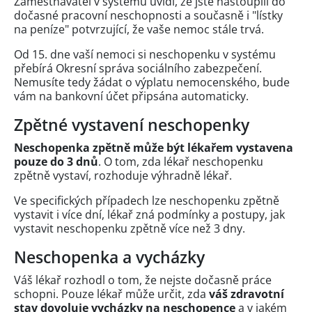
Zaměstnavatel v systému uvidí, že jste nastoupili do
dočasné pracovní neschopnosti a současně i "lístky
na peníze" potvrzující, že vaše nemoc stále trvá.
Od 15. dne vaší nemoci si neschopenku v systému
přebírá Okresní správa sociálního zabezpečení.
Nemusíte tedy žádat o výplatu nemocenského, bude
vám na bankovní účet připsána automaticky.
Zpětné vystavení neschopenky
Neschopenka zpětně může být lékařem vystavena
pouze do 3 dnů
. O tom, zda lékař neschopenku
zpětně vystaví, rozhoduje výhradně lékař.
Ve specifických případech lze neschopenku zpětně
vystavit i více dní, lékař zná podmínky a postupy, jak
vystavit neschopenku zpětně více než 3 dny.
Neschopenka a vycházky
Váš lékař rozhodl o tom, že nejste dočasně práce
schopni. Pouze lékař může určit, zda
váš zdravotní
stav dovoluje vycházky na neschopence
a v jakém