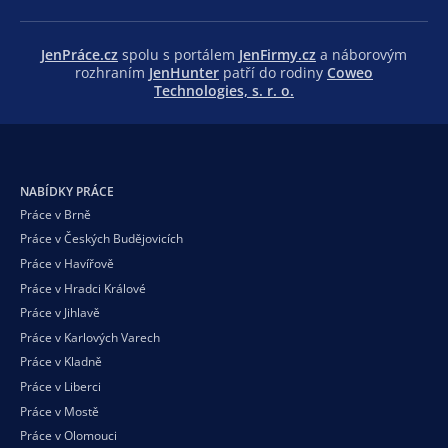
JenPráce.cz
spolu s portálem
JenFirmy.cz
a náborovým
rozhraním
JenHunter
patří do rodiny
Coweo
Technologies, s. r. o.
NABÍDKY PRÁCE
Práce v Brně
Práce v Českých Budějovicích
Práce v Havířově
Práce v Hradci Králové
Práce v Jihlavě
Práce v Karlových Varech
Práce v Kladně
Práce v Liberci
Práce v Mostě
Práce v Olomouci