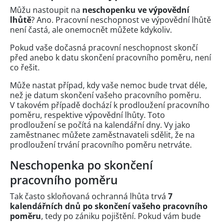
Můžu nastoupit na
neschopenku ve výpovědní
lhůtě
? Ano. Pracovní neschopnost ve výpovědní lhůtě
není častá, ale onemocnět můžete kdykoliv.
Pokud vaše dočasná pracovní neschopnost skončí
před anebo k datu skončení pracovního poměru, není
co řešit.
Může nastat případ, kdy vaše nemoc bude trvat déle,
než je datum skončení vašeho pracovního poměru.
V takovém případě dochází k prodloužení pracovního
poměru, respektive výpovědní lhůty. Toto
prodloužení se počítá na kalendářní dny. Vy jako
zaměstnanec můžete zaměstnavateli sdělit, že na
prodloužení trvání pracovního poměru netrváte.
Neschopenka po skončení
pracovního poměru
Tak často skloňovaná ochranná lhůta trvá
7
kalendářních dnů po skončení vašeho pracovního
poměru
, tedy po zániku pojištění. Pokud vám bude