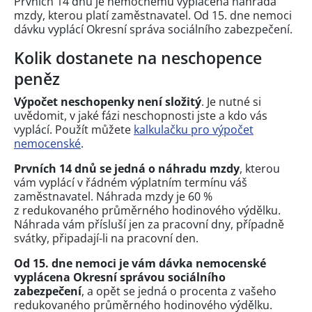
Prvních 14 dnů je nemocnému vyplácena náhrada
mzdy, kterou platí zaměstnavatel. Od 15. dne nemoci
dávku vyplácí Okresní správa sociálního zabezpečení.
Kolik dostanete na neschopence
peněz
Výpočet neschopenky není složitý
. Je nutné si
uvědomit, v jaké fázi neschopnosti jste a kdo vás
vyplácí. Použít můžete
kalkulačku pro výpočet
nemocenské
.
Prvních 14 dnů se jedná o náhradu mzdy
, kterou
vám vyplácí v řádném výplatním termínu váš
zaměstnavatel. Náhrada mzdy je 60 %
z redukovaného průměrného hodinového výdělku.
Náhrada vám přísluší jen za pracovní dny, případně
svátky, připadají-li na pracovní den.
Od 15. dne nemoci je vám dávka nemocenské
vyplácena Okresní správou sociálního
zabezpečení
, a opět se jedná o procenta z vašeho
redukovaného průměrného hodinového výdělku.