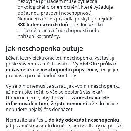
nezbytné (příkladem může být léčba
onkologického onemocnění, které vyžaduje
dočasnou pracovní neschopnost).
Nemocenské se zpravidla poskytuje nejdéle
380 kalendářních dnů
ode dne vzniku
dočasné pracovní neschopnosti nebo
nařízení karantény.
Jak neschopenka putuje
Lékař, který elektronickou neschopenku vystaví, ji
pošle vašemu zaměstnavateli. Vy
obdržíte průkaz
dočasně práce neschopného pojištěnce
, ten je jen
pro vás a pro případné kontroly.
Vy se o nic nemusíte starat. Jak vyplnit neschopenku
již nemusíte řešit, o vše se postará váš lékař.
Doporučujeme, abyste svého
zaměstnavatele
informovali o tom, že jste nemocní
a že do práce
nebudete nějaký čas docházet.
Nemusíte ani řešit,
do kdy odevzdat neschopenku
,
jak ji zaměstnavateli doručíte, ani tzv. lístky na peníze.