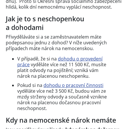
dnů). Proto si Okresní správa sociálního zabezpečení
hlídá, kolik dní nemocnému vyplácí neschopnost.
Jak je to s neschopenkou
a dohodami
Přivyděláváte si a se zaměstnavatelem máte
podepsanou jednu z dohod? V níže uvedených
případech máte nárok na nemocenskou.
V případě, že si na
dohodu o provedení
práce
vyděláte více než 11 500 Kč, musíte
platit odvody na pojištění; vzniká vám
nárok na placenou neschopenku.
Pokud si na
dohodu o pracovní činnosti
vyděláte více než 3 500 Kč, budou vám ze
mzdy strženy odvody a současně vznikne
nárok na placenou dočasnou pracovní
neschopnost.
Kdy na nemocenské nárok nemáte