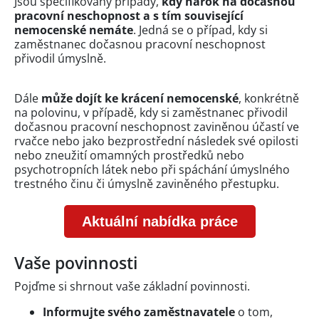
Jsou specifikovány případy,
kdy nárok na dočasnou
pracovní neschopnost a s tím související
nemocenské nemáte
. Jedná se o případ, kdy si
zaměstnanec dočasnou pracovní neschopnost
přivodil úmyslně.
Dále
může dojít ke krácení nemocenské
, konkrétně
na polovinu, v případě, kdy si zaměstnanec přivodil
dočasnou pracovní neschopnost zaviněnou účastí ve
rvačce nebo jako bezprostřední následek své opilosti
nebo zneužití omamných prostředků nebo
psychotropních látek nebo při spáchání úmyslného
trestného činu či úmyslně zaviněného přestupku.
Aktuální nabídka práce
Vaše povinnosti
Pojďme si shrnout vaše základní povinnosti.
Informujte svého zaměstnavatele
o tom,