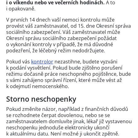
i o víkendu nebo ve večerních hodinách.
A to
i opakovaně.
V prvních 14 dnech vaší nemoci kontrolu může
provést váš zaměstnavatel, od 15. dne Okresní správa
sociálního zabezpečení. Váš zaměstnavatel může
Okresní správu sociálního zabezpečení požádat
o vykonání kontroly v případě, že má důvodné
podezření, že léčebný režim nedodržujete.
Pokud vás
kontrolor
nezastihne, budete vyzváni
k podání vysvětlení. Pokud bude zjištěno porušení
režimu dočasně práce neschopného pojištěnce, bude
s vámi zahájeno správní řízení, které může vést až
k odejmutí nemocenského.
Storno neschopenky
Pokud změníte názor, například z finančních důvodů
se rozhodnete čerpat dovolenou, nebo se se
zaměstnavatelem domluvíte jinak, lékař již vystavenou
neschopenku jednoduše elektronicky ukončí
k aktuálnímu datu. Není možné ji ukončit zpětně.