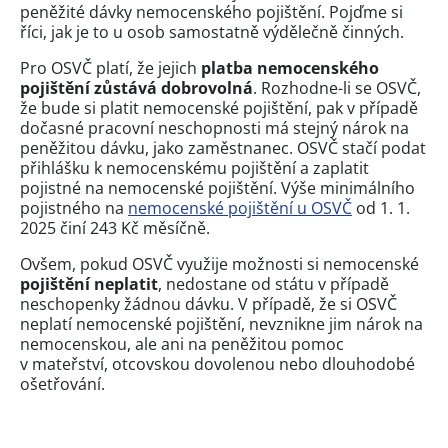
peněžité dávky nemocenského pojištění. Pojďme si
říci, jak je to u osob samostatně výdělečně činných.
Pro OSVČ platí, že jejich
platba nemocenského
pojištění zůstává dobrovolná
. Rozhodne-li se OSVČ,
že bude si platit nemocenské pojištění, pak v případě
dočasné pracovní neschopnosti má stejný nárok na
peněžitou dávku, jako zaměstnanec. OSVČ stačí podat
přihlášku k nemocenskému pojištění a zaplatit
pojistné na nemocenské pojištění. Výše minimálního
pojistného na
nemocenské pojištění u OSVČ
od 1. 1.
2025 činí 243 Kč měsíčně.
Ovšem, pokud OSVČ využije možnosti si nemocenské
pojištění neplatit
, nedostane od státu v případě
neschopenky žádnou dávku. V případě, že si OSVČ
neplatí nemocenské pojištění, nevznikne jim nárok na
nemocenskou, ale ani na peněžitou pomoc
v mateřství, otcovskou dovolenou nebo dlouhodobé
ošetřování.