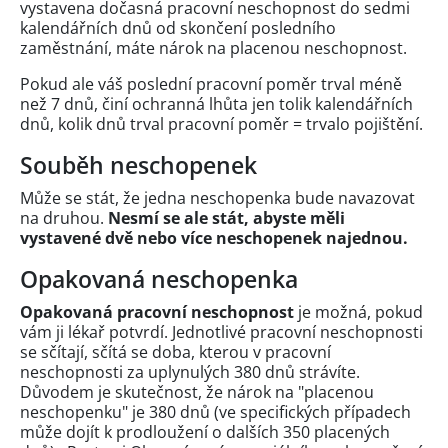
vystavena dočasná pracovní neschopnost do sedmi
kalendářních dnů od skončení posledního
zaměstnání, máte nárok na placenou neschopnost.
Pokud ale váš poslední pracovní poměr trval méně
než 7 dnů, činí ochranná lhůta jen tolik kalendářních
dnů, kolik dnů trval pracovní poměr = trvalo pojištění.
Souběh neschopenek
Může se stát, že jedna neschopenka bude navazovat
na druhou.
Nesmí se ale stát, abyste měli
vystavené dvě nebo více neschopenek najednou.
Opakovaná neschopenka
Opakovaná pracovní neschopnost
je možná, pokud
vám ji lékař potvrdí. Jednotlivé pracovní neschopnosti
se sčítají, sčítá se doba, kterou v pracovní
neschopnosti za uplynulých 380 dnů strávíte.
Důvodem je skutečnost, že nárok na "placenou
neschopenku" je 380 dnů (ve specifických případech
může dojít k prodloužení o dalších 350 placených