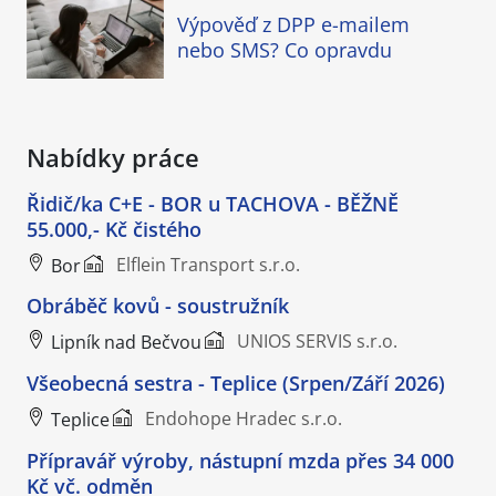
Výpověď z DPP e-mailem
nebo SMS? Co opravdu
Nabídky práce
Řidič/ka C+E - BOR u TACHOVA - BĚŽNĚ
55.000,- Kč čistého
Elflein Transport s.r.o.
Bor
Obráběč kovů - soustružník
UNIOS SERVIS s.r.o.
Lipník nad Bečvou
Všeobecná sestra - Teplice (Srpen/Září 2026)
Endohope Hradec s.r.o.
Teplice
Přípravář výroby, nástupní mzda přes 34 000
Kč vč. odměn