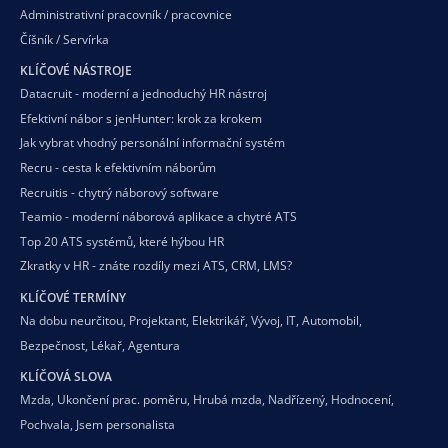
Administrativní pracovník / pracovnice
Číšník / Servírka
KLÍČOVÉ NÁSTROJE
Datacruit - moderní a jednoduchý HR nástroj
Efektivní nábor s jenHunter: krok za krokem
Jak vybrat vhodný personální informační systém
Recru - cesta k efektivním náborům
Recruitis - chytrý náborový software
Teamio - moderní náborová aplikace a chytré ATS
Top 20 ATS systémů, které hýbou HR
Zkratky v HR - znáte rozdíly mezi ATS, CRM, LMS?
KLÍČOVÉ TERMÍNY
Na dobu neurčitou
,
Projektant
,
Elektrikář
,
Vývoj
,
IT
,
Automobil
,
Bezpečnost
,
Lékař
,
Agentura
KLÍČOVÁ SLOVA
Mzda
,
Ukončení prac. poměru
,
Hrubá mzda
,
Nadřízený
,
Hodnocení
,
Pochvala
,
Jsem personalista