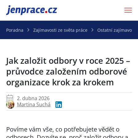
JenPráce.cz
Poradna
Zajímavosti ze světa práce
Ostatní zajímavosti
Jak založit odbory v roce 2025 –
průvodce založením odborové
organizace krok za krokem
2. dubna 2026
Martina Suchá
Povíme vám vše, co potřebujete vědět o
odborech. Dozvíte se, proč založit odbory a