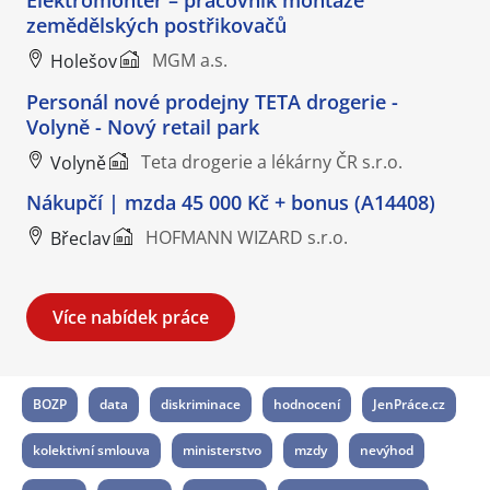
zemědělských postřikovačů
MGM a.s.
Holešov
Personál nové prodejny TETA drogerie -
Volyně - Nový retail park
Teta drogerie a lékárny ČR s.r.o.
Volyně
Nákupčí | mzda 45 000 Kč + bonus (A14408)
HOFMANN WIZARD s.r.o.
Břeclav
Více nabídek práce
BOZP
data
diskriminace
hodnocení
JenPráce.cz
kolektivní smlouva
ministerstvo
mzdy
nevýhod