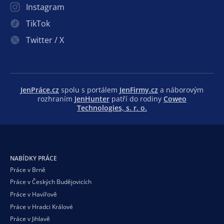
Instagram
TikTok
Twitter / X
JenPráce.cz
spolu s portálem
JenFirmy.cz
a náborovým
rozhraním
JenHunter
patří do rodiny
Coweo
Technologies, s. r. o.
NABÍDKY PRÁCE
Práce v Brně
Práce v Českých Budějovicích
Práce v Havířově
Práce v Hradci Králové
Práce v Jihlavě