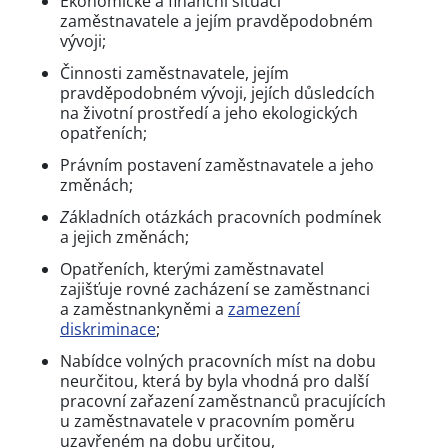
Ekonomické a finanční situaci
zaměstnavatele a jejím pravděpodobném
vývoji;
Činnosti zaměstnavatele, jejím
pravděpodobném vývoji, jejích důsledcích
na životní prostředí a jeho ekologických
opatřeních;
Právním postavení zaměstnavatele a jeho
změnách;
Z
ákladních otázkách pracovních podmínek
a jejich změnách;
Opatřeních, kterými zaměstnavatel
zajišťuje rovné zacházení se zaměstnanci
a zaměstnankyněmi a
zamezení
diskriminace
;
Nabídce volných pracovních míst na dobu
neurčitou, která by byla vhodná pro další
pracovní zařazení zaměstnanců pracujících
u zaměstnavatele v pracovním poměru
uzavřeném na dobu určitou,