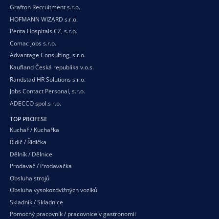
Grafton Recruitment s.r.o.
HOFMANN WIZARD s.r.o.
Penta Hospitals CZ, s.r.o.
Comac jobs s.r.o.
Advantage Consulting, s.r.o.
Kaufland Česká republika v.o.s.
Randstad HR Solutions s.r.o.
Jobs Contact Personal, s.r.o.
ADECCO spol.s r.o.
TOP PROFESE
Kuchař / Kuchařka
Řidič / Řidička
Dělník / Dělnice
Prodavač / Prodavačka
Obsluha strojů
Obsluha vysokozdvižných vozíků
Skladník / Skladnice
Pomocný pracovník / pracovnice v gastronomii