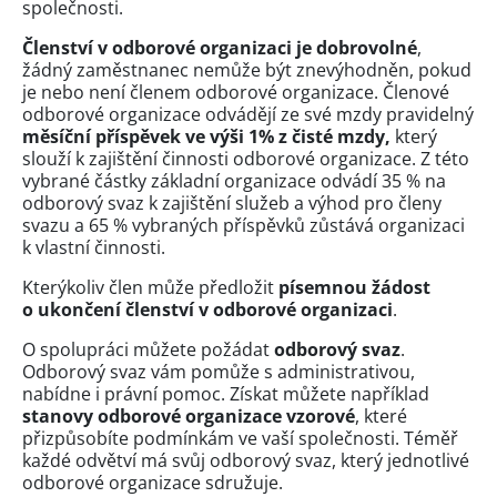
společnosti.
Členství v odborové organizaci je dobrovolné
,
žádný zaměstnanec nemůže být znevýhodněn, pokud
je nebo není členem odborové organizace. Členové
odborové organizace odvádějí ze své mzdy pravidelný
měsíční příspěvek ve výši 1% z čisté mzdy,
který
slouží k zajištění činnosti odborové organizace. Z této
vybrané částky základní organizace odvádí 35 % na
odborový svaz k zajištění služeb a výhod pro členy
svazu a 65 % vybraných příspěvků zůstává organizaci
k vlastní činnosti.
Kterýkoliv člen může předložit
písemnou žádost
o ukončení členství v odborové organizaci
.
O spolupráci můžete požádat
odborový svaz
.
Odborový svaz vám pomůže s administrativou,
nabídne i právní pomoc. Získat můžete například
stanovy odborové organizace vzorové
, které
přizpůsobíte podmínkám ve vaší společnosti. Téměř
každé odvětví má svůj odborový svaz, který jednotlivé
odborové organizace sdružuje.