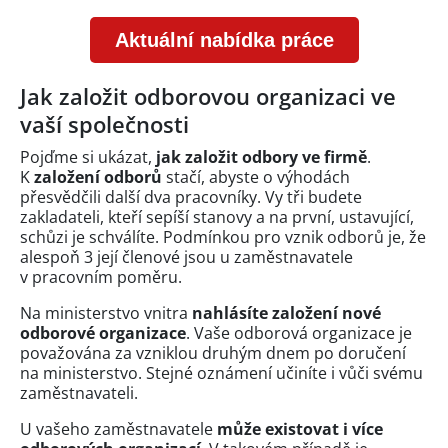
Aktuální nabídka práce
Jak založit odborovou organizaci ve
vaší společnosti
Pojďme si ukázat,
jak založit odbory ve firmě
.
K
založení odborů
stačí, abyste o výhodách
přesvědčili další dva pracovníky. Vy tři budete
zakladateli, kteří sepíší stanovy a na první, ustavující,
schůzi je schválíte. Podmínkou pro vznik odborů je, že
alespoň 3 její členové jsou u zaměstnavatele
v pracovním poměru.
Na ministerstvo vnitra
nahlásíte založení nové
odborové organizace
. Vaše odborová organizace je
považována za vzniklou druhým dnem po doručení
na ministerstvo. Stejné oznámení učiníte i vůči svému
zaměstnavateli.
U vašeho zaměstnavatele
může existovat i více