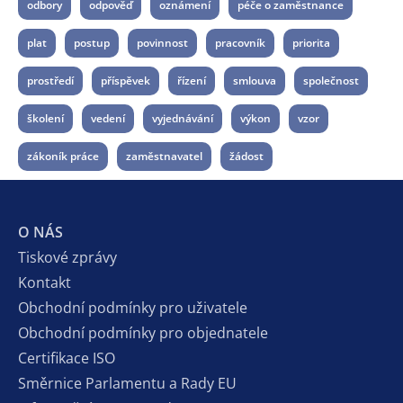
odbory
odpověď
oznámení
péče o zaměstnance
plat
postup
povinnost
pracovník
priorita
prostředí
příspěvek
řízení
smlouva
společnost
školení
vedení
vyjednávání
výkon
vzor
zákoník práce
zaměstnavatel
žádost
O NÁS
Tiskové zprávy
Kontakt
Obchodní podmínky pro uživatele
Obchodní podmínky pro objednatele
Certifikace ISO
Směrnice Parlamentu a Rady EU