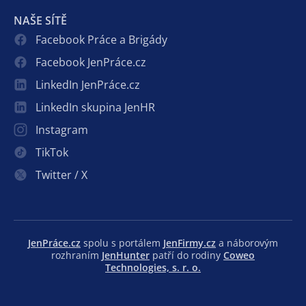
NAŠE SÍTĚ
Facebook Práce a Brigády
Facebook JenPráce.cz
LinkedIn JenPráce.cz
LinkedIn skupina JenHR
Instagram
TikTok
Twitter / X
JenPráce.cz
spolu s portálem
JenFirmy.cz
a náborovým
rozhraním
JenHunter
patří do rodiny
Coweo
Technologies, s. r. o.