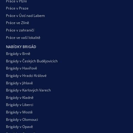
Práce v Plzni
Práce v Praze
Práce v Ústí nad Labem
Práce ve Zlíně
Práce v zahraničí
Práce ve vaší
lokalitě
NABÍDKY BRIGÁD
Brigády v Brně
Brigády v Českých Budějovicích
Brigády v Havířově
Brigády v Hradci Králové
Brigády v Jihlavě
Brigády v Karlových Varech
Brigády v Kladně
Brigády v Liberci
Brigády v Mostě
Brigády v Olomouci
Brigády v Opavě