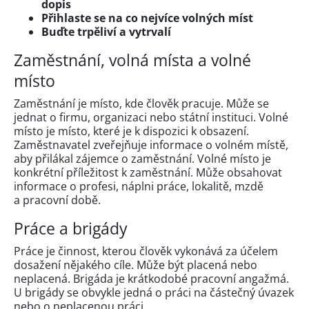
dopis
Přihlaste se na co nejvíce volných míst
Buďte trpěliví a vytrvalí
Zaměstnání, volná místa a volné
místo
Zaměstnání je místo, kde člověk pracuje. Může se
jednat o firmu, organizaci nebo státní instituci. Volné
místo je místo, které je k dispozici k obsazení.
Zaměstnavatel zveřejňuje informace o volném místě,
aby přilákal zájemce o zaměstnání. Volné místo je
konkrétní příležitost k zaměstnání. Může obsahovat
informace o profesi, náplni práce, lokalitě, mzdě
a pracovní době.
Práce a brigády
Práce je činnost, kterou člověk vykonává za účelem
dosažení nějakého cíle. Může být placená nebo
neplacená. Brigáda je krátkodobé pracovní angažmá.
U brigády se obvykle jedná o práci na částečný úvazek
nebo o neplacenou práci.