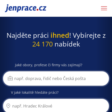
JenPráce.cz
Najděte práci
ihned
! Vybírejte z
24 170
nabídek
Jaké obory, profese či firmy vás zajímají?
V jaké lokalitě hledáte práci?