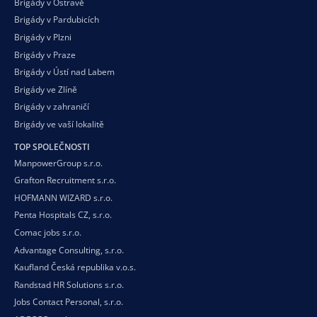
Brigády v Ostravě
Brigády v Pardubicích
Brigády v Plzni
Brigády v Praze
Brigády v Ústí nad Labem
Brigády ve Zlíně
Brigády v zahraničí
Brigády ve vaší
lokalitě
TOP SPOLEČNOSTI
ManpowerGroup s.r.o.
Grafton Recruitment s.r.o.
HOFMANN WIZARD s.r.o.
Penta Hospitals CZ, s.r.o.
Comac jobs s.r.o.
Advantage Consulting, s.r.o.
Kaufland Česká republika v.o.s.
Randstad HR Solutions s.r.o.
Jobs Contact Personal, s.r.o.