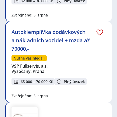
32 000 – 36 000 Kč
Plný úvazek
Zveřejněno: 5. srpna
Autoklempíř/ka dodávkových
a nákladních vozidel + mzda až
70000,-
Nutně vás hledají
VSP Fullservis, a.s.
Vysočany, Praha
65 000 – 70 000 Kč
Plný úvazek
Zveřejněno: 5. srpna