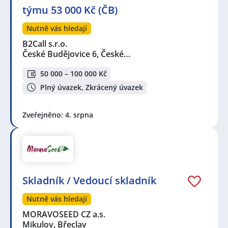
týmu 53 000 Kč (ČB)
Nutně vás hledají
B2Call s.r.o.
České Budějovice 6, České…
50 000 – 100 000 Kč
Plný úvazek, Zkrácený úvazek
Zveřejněno: 4. srpna
Skladník / Vedoucí skladník
Nutně vás hledají
MORAVOSEED CZ a.s.
Mikulov, Břeclav