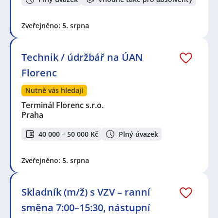
Zveřejněno: 5. srpna
Technik / údržbář na ÚAN
Florenc
Nutně vás hledají
Terminál Florenc s.r.o.
Praha
40 000 – 50 000 Kč
Plný úvazek
Zveřejněno: 5. srpna
Skladník (m/ž) s VZV – ranní
směna 7:00–15:30, nástupní