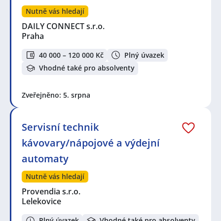
Nutně vás hledají
DAILY CONNECT s.r.o.
Praha
40 000 – 120 000 Kč
Plný úvazek
Vhodné také pro absolventy
Zveřejněno: 5. srpna
Servisní technik
kávovary/nápojové a výdejní
automaty
Nutně vás hledají
Provendia s.r.o.
Lelekovice
Plný úvazek
Vhodné také pro absolventy