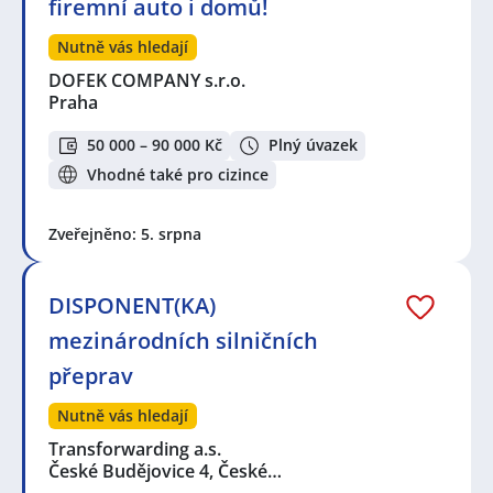
firemní auto i domů!
Nutně vás hledají
DOFEK COMPANY s.r.o.
Praha
50 000 – 90 000 Kč
Plný úvazek
Vhodné také pro cizince
Zveřejněno: 5. srpna
DISPONENT(KA)
mezinárodních silničních
přeprav
Nutně vás hledají
Transforwarding a.s.
České Budějovice 4, České…