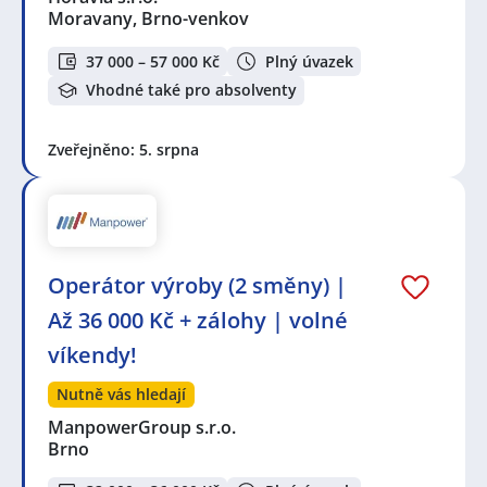
Moravany, Brno-venkov
37 000 – 57 000 Kč
Plný úvazek
Vhodné také pro absolventy
Zveřejněno: 5. srpna
Operátor výroby (2 směny) |
Až 36 000 Kč + zálohy | volné
víkendy!
Nutně vás hledají
ManpowerGroup s.r.o.
Brno