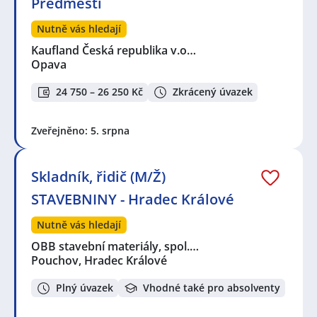
Předměstí
Nutně vás hledají
Kaufland Česká republika v.o…
Opava
24 750 – 26 250 Kč
Zkrácený úvazek
Zveřejněno: 5. srpna
Skladník, řidič (M/Ž)
STAVEBNINY - Hradec Králové
Nutně vás hledají
OBB stavební materiály, spol.…
Pouchov, Hradec Králové
Plný úvazek
Vhodné také pro absolventy