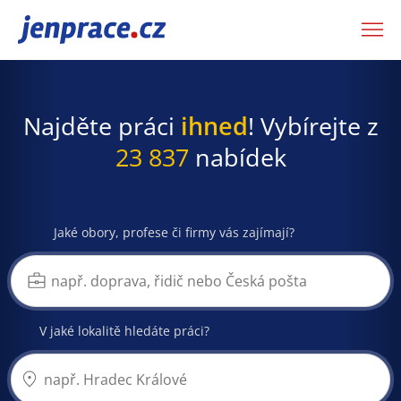
JenPráce.cz
Najděte práci
ihned
! Vybírejte z
23 837
nabídek
Jaké obory, profese či firmy vás zajímají?
V jaké lokalitě hledáte práci?