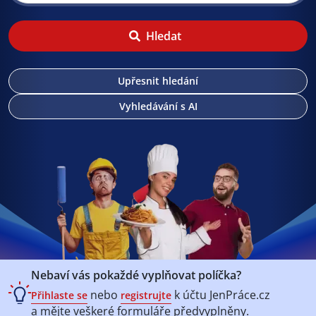
Hledat
Upřesnit hledání
Vyhledávání s AI
Nebaví vás pokaždé vyplňovat políčka?
nebo
k účtu
JenPráce.cz
Přihlaste se
registrujte
a mějte veškeré
formuláře předvyplněny.