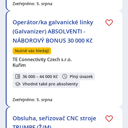
Zveřejněno: 5. srpna
Operátor/ka galvanické linky
(Galvanizer) ABSOLVENTI -
NÁBOROVÝ BONUS 30 000 Kč
Nutně vás hledají
TE Connectivity Czech s.r.o.
Kuřim
36 000 – 44 000 Kč
Plný úvazek
Vhodné také pro absolventy
Zveřejněno: 5. srpna
Obsluha, seřizovač CNC stroje
TRUMPF (Ž/M)