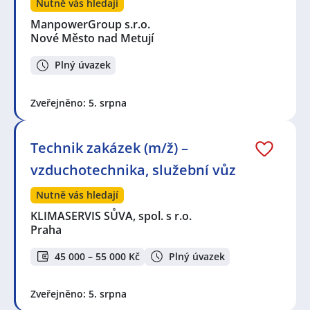
Nutně vás hledají
ManpowerGroup s.r.o.
Nové Město nad Metují
Plný úvazek
Zveřejněno: 5. srpna
Technik zakázek (m/ž) –
vzduchotechnika, služební vůz
Nutně vás hledají
KLIMASERVIS SŮVA, spol. s r.o.
Praha
45 000 – 55 000 Kč
Plný úvazek
Zveřejněno: 5. srpna