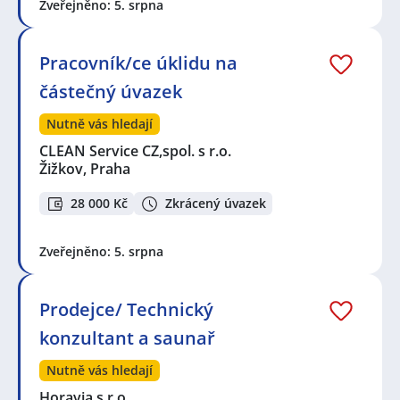
Zveřejněno: 5. srpna
Pracovník/ce úklidu na
částečný úvazek
Nutně vás hledají
CLEAN Service CZ,spol. s r.o.
Žižkov, Praha
28 000 Kč
Zkrácený úvazek
Zveřejněno: 5. srpna
Prodejce/ Technický
konzultant a saunař
Nutně vás hledají
Horavia s.r.o.