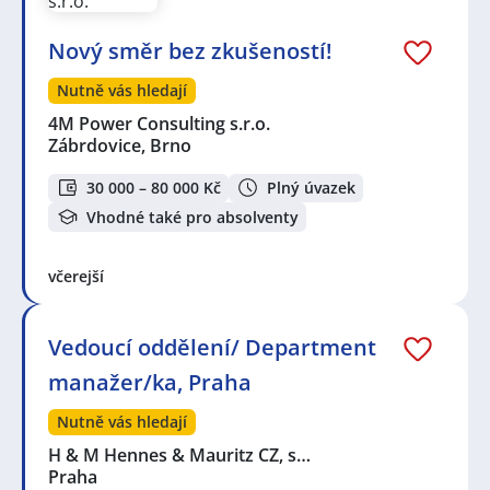
Nový směr bez zkušeností!
Nutně vás hledají
4M Power Consulting s.r.o.
Zábrdovice, Brno
30 000 – 80 000 Kč
Plný úvazek
Vhodné také pro absolventy
včerejší
Vedoucí oddělení/ Department
manažer/ka, Praha
Nutně vás hledají
H & M Hennes & Mauritz CZ, s…
Praha