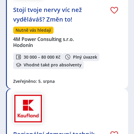
Stojí tvoje nervy víc než
vyděláváš? Změn to!
Nutně vás hledají
4M Power Consulting s.r.o.
Hodonín
30 000 – 80 000 Kč
Plný úvazek
Vhodné také pro absolventy
Zveřejněno: 5. srpna