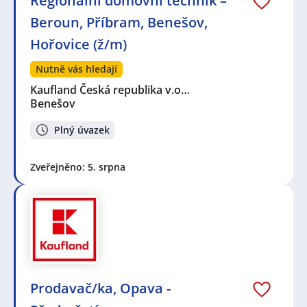
Regionální domovní technik –
Beroun, Příbram, Benešov,
Hořovice (ž/m)
Nutně vás hledají
Kaufland Česká republika v.o…
Benešov
Plný úvazek
Zveřejněno: 5. srpna
Prodavač/ka, Opava -