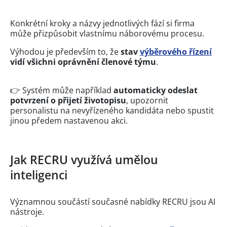
Konkrétní kroky a názvy jednotlivých fází si firma
může přizpůsobit vlastnímu náborovému procesu.
Výhodou je především to, že
stav
výběrového řízení
vidí všichni oprávnění členové týmu
.
👉 Systém může například
automaticky odeslat
potvrzení o přijetí životopisu
, upozornit
personalistu na nevyřízeného kandidáta nebo spustit
jinou předem nastavenou akci.
Jak RECRU využívá umělou
inteligenci
Významnou součástí současné nabídky RECRU jsou AI
nástroje.