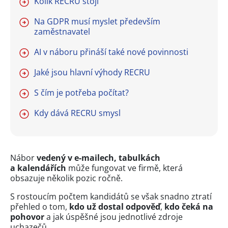
Kolik RECRU stojí
Na GDPR musí myslet především
zaměstnavatel
AI v náboru přináší také nové povinnosti
Jaké jsou hlavní výhody RECRU
S čím je potřeba počítat?
Kdy dává RECRU smysl
Nábor
vedený v e-mailech, tabulkách
a kalendářích
může fungovat ve firmě, která
obsazuje několik pozic ročně.
S rostoucím počtem kandidátů se však snadno ztratí
přehled o tom,
kdo už dostal odpověď
,
kdo čeká na
pohovor
a jak úspěšné jsou jednotlivé zdroje
uchazečů.