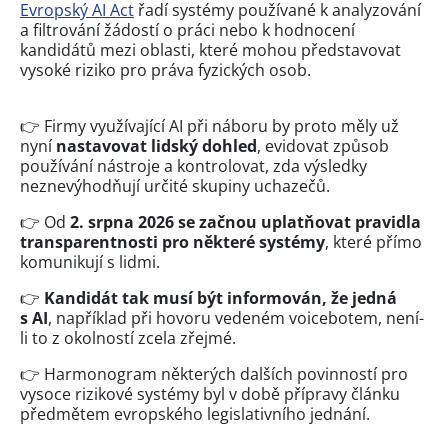
Evropský AI Act
řadí systémy používané k analyzování
a filtrování žádostí o práci nebo k hodnocení
kandidátů mezi oblasti, které mohou představovat
vysoké riziko pro práva fyzických osob.
👉 Firmy využívající AI při náboru by proto měly už
nyní
nastavovat lidský dohled
, evidovat způsob
používání nástroje a kontrolovat, zda výsledky
neznevýhodňují určité skupiny uchazečů.
👉 Od
2. srpna 2026 se začnou uplatňovat pravidla
transparentnosti pro některé systémy
, které přímo
komunikují s lidmi.
👉
Kandidát tak musí být informován, že jedná
s AI
, například při hovoru vedeném voicebotem, není-
li to z okolností zcela zřejmé.
👉 Harmonogram některých dalších povinností pro
vysoce rizikové systémy byl v době přípravy článku
předmětem evropského legislativního jednání.