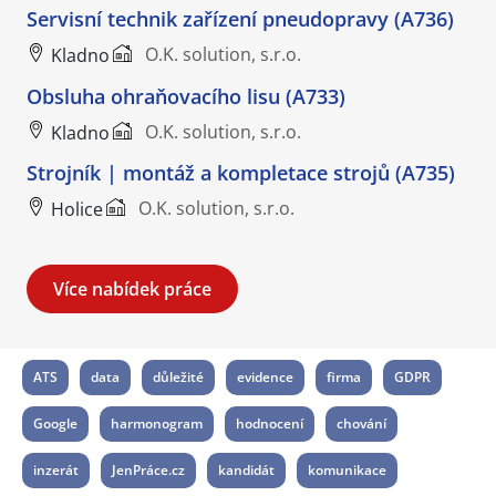
Servisní technik zařízení pneudopravy (A736)
O.K. solution, s.r.o.
Kladno
Obsluha ohraňovacího lisu (A733)
O.K. solution, s.r.o.
Kladno
Strojník | montáž a kompletace strojů (A735)
O.K. solution, s.r.o.
Holice
Více nabídek práce
ATS
data
důležité
evidence
firma
GDPR
Google
harmonogram
hodnocení
chování
inzerát
JenPráce.cz
kandidát
komunikace