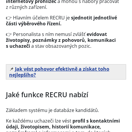
internetový prohlížeč
a mohou s nábory pracovat
z různých zařízení.
👉 Hlavním účelem RECRU je
sjednotit jednotlivé
části výběrového řízení.
👉 Personalista s ním nemusí zvlášť
evidovat
životopisy, poznámky z pohovorů, komunikaci
s uchazeči
a stav obsazovaných pozic.
📌
Jak vést pohovor efektivně a získat toho
nejlepšího?
Jaké funkce RECRU nabízí
Základem systému je databáze kandidátů.
Ke každému uchazeči lze vést
profil s kontaktními
údaji, životopisem, historií komunikace,