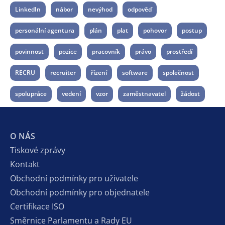
LinkedIn
nábor
nevýhod
odpověď
personální agentura
plán
plat
pohovor
postup
povinnost
pozice
pracovník
právo
prostředí
RECRU
recruiter
řízení
software
společnost
spolupráce
vedení
vzor
zaměstnavatel
žádost
O NÁS
Tiskové zprávy
Kontakt
Obchodní podmínky pro uživatele
Obchodní podmínky pro objednatele
Certifikace ISO
Směrnice Parlamentu a Rady EU