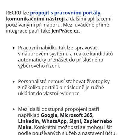
RECRU lze
propojit s pracovními portály
,
komunikačními nástroji
a dalšími aplikacemi
používanými při náboru. Mezi uváděné přímé
integrace patří také
JenPráce.cz.
Pracovní nabídku tak lze spravovat
v náborovém systému a reakce kandidátů
automaticky přenášet do příslušného
výběrového řízení.
Personalisté nemusí stahovat životopisy
z několika portálů a následně je ručně
ukládat do vlastní evidence.
Mezi další dostupná propojení patří
například
Google, Microsoft 365,
LinkedIn, WhatsApp, Signi, Zapier nebo
Make.
Konkrétní možnosti se mohou lišit
podle používaných služeb a nastavení účtu,