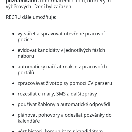
poznámkami
a informacemi o tom, do kterých
výběrových řízení byl zařazen.
RECRU dále umožňuje:
vytvářet a spravovat otevřené pracovní
pozice
evidovat kandidáty v jednotlivých fázích
náboru
automaticky načítat reakce z pracovních
portálů
zpracovávat životopisy pomocí CV parseru
rozesílat e-maily, SMS a další zprávy
používat šablony a automatické odpovědi
plánovat pohovory a odesílat pozvánky do
kalendáře
vést historii komunikace s kandidátem