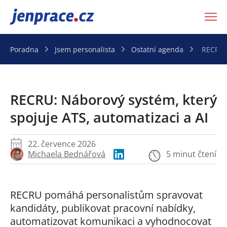
JenPráce.cz
Poradna
Jsem personalista
Ostatní agenda
RECRU: 
RECRU: Náborový systém, který
spojuje ATS, automatizaci a AI
22. července 2026
Michaela Bednářová
5 minut čtení
RECRU pomáhá personalistům spravovat
kandidáty, publikovat pracovní nabídky,
automatizovat komunikaci a vyhodnocovat