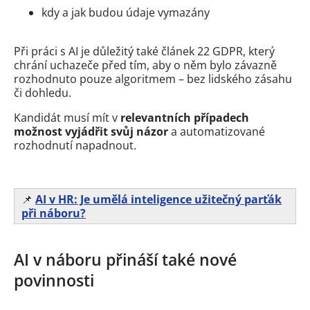
kdy a jak budou údaje vymazány
Při práci s AI je důležitý také článek 22 GDPR, který
chrání uchazeče před tím, aby o něm bylo závazně
rozhodnuto pouze algoritmem – bez lidského zásahu
či dohledu.
Kandidát musí mít v
relevantních případech
možnost vyjádřit svůj názor
a automatizované
rozhodnutí napadnout.
📌
AI v HR: Je umělá inteligence užitečný parťák
při náboru?
AI v náboru přináší také nové
povinnosti