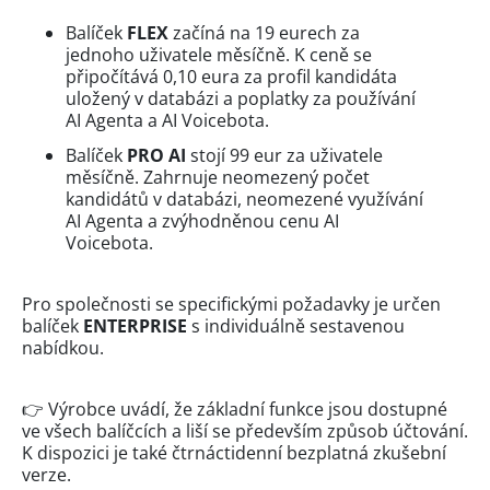
Balíček
FLEX
začíná na 19 eurech za
jednoho uživatele měsíčně. K ceně se
připočítává 0,10 eura za profil kandidáta
uložený v databázi a poplatky za používání
AI Agenta a AI Voicebota.
Balíček
PRO AI
stojí 99 eur za uživatele
měsíčně. Zahrnuje neomezený počet
kandidátů v databázi, neomezené využívání
AI Agenta a zvýhodněnou cenu AI
Voicebota.
Pro společnosti se specifickými požadavky je určen
balíček
ENTERPRISE
s individuálně sestavenou
nabídkou.
👉 Výrobce uvádí, že základní funkce jsou dostupné
ve všech balíčcích a liší se především způsob účtování.
K dispozici je také čtrnáctidenní bezplatná zkušební
verze.