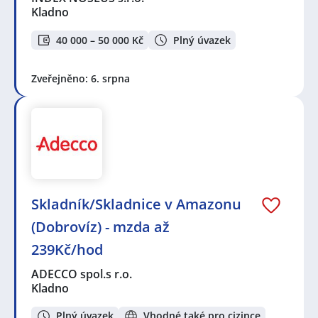
Kladno
40 000 – 50 000 Kč
Plný úvazek
Zveřejněno: 6. srpna
Skladník/Skladnice v Amazonu
(Dobrovíz) - mzda až
239Kč/hod
ADECCO spol.s r.o.
Kladno
Plný úvazek
Vhodné také pro cizince