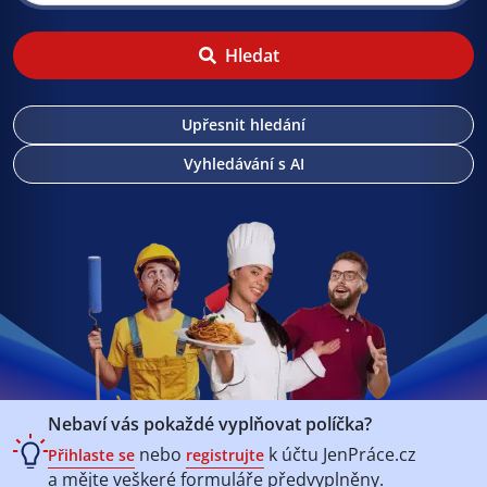
Hledat
Upřesnit hledání
Vyhledávání s AI
Nebaví vás pokaždé vyplňovat políčka?
nebo
k účtu
JenPráce.cz
Přihlaste se
registrujte
a mějte veškeré
formuláře předvyplněny.