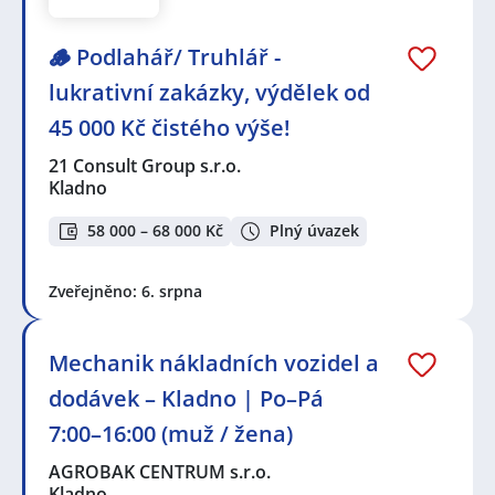
🪵 Podlahář/ Truhlář -
lukrativní zakázky, výdělek od
45 000 Kč čistého výše!
21 Consult Group s.r.o.
Kladno
58 000 – 68 000 Kč
Plný úvazek
Zveřejněno: 6. srpna
Mechanik nákladních vozidel a
dodávek – Kladno | Po–Pá
7:00–16:00 (muž / žena)
AGROBAK CENTRUM s.r.o.
Kladno