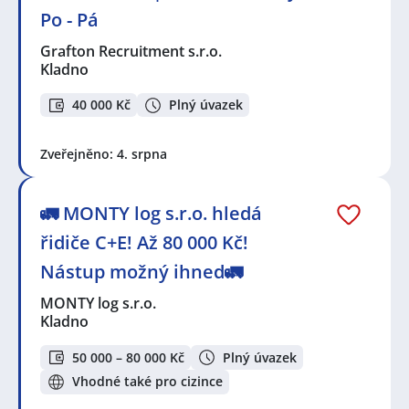
Po - Pá
Grafton Recruitment s.r.o.
Kladno
40 000 Kč
Plný úvazek
Zveřejněno: 4. srpna
🚛 MONTY log s.r.o. hledá
řidiče C+E! Až 80 000 Kč!
Nástup možný ihned🚛
MONTY log s.r.o.
Kladno
50 000 – 80 000 Kč
Plný úvazek
Vhodné také pro cizince