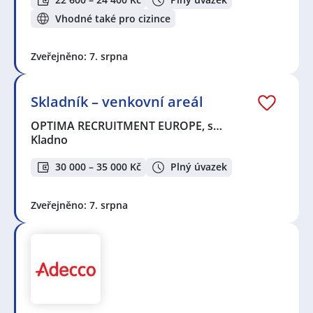
Praha
,
Karlín, Praha
,
Třebonice, Praha
,
Libušín
,
Velká
Dobrá
,
Buštěhrad
,
Smečno
,
Unhošť
,
Dobrovíz
,
Slaný
Vhodné také pro cizince
Zveřejněno: 7. srpna
Skladník – venkovní areál
OPTIMA RECRUITMENT EUROPE, s…
Kladno
30 000 – 35 000 Kč
Plný úvazek
Zveřejněno: 7. srpna