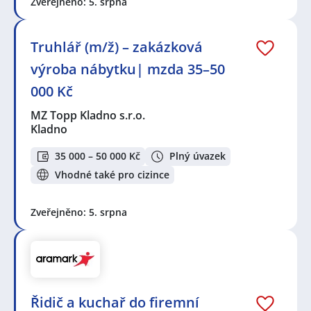
Zveřejněno: 5. srpna
Truhlář (m/ž) – zakázková
výroba nábytku| mzda 35–50
000 Kč
MZ Topp Kladno s.r.o.
Kladno
35 000 – 50 000 Kč
Plný úvazek
Vhodné také pro cizince
Zveřejněno: 5. srpna
Řidič a kuchař do firemní