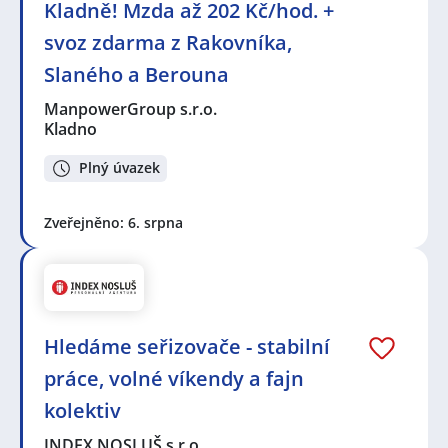
Kladně! Mzda až 202 Kč/hod. +
svoz zdarma z Rakovníka,
Slaného a Berouna
ManpowerGroup s.r.o.
Kladno
Plný úvazek
Zveřejněno: 6. srpna
Hledáme seřizovače - stabilní
práce, volné víkendy a fajn
kolektiv
INDEX NOSLUŠ s.r.o.