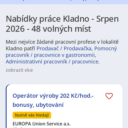
Nabídky práce Kladno - Srpen
2026 - 48 volných míst
Mezi nejvíce žádané pracovní profese v lokalitě
Kladno patří
Prodavač / Prodavačka
,
Pomocný
pracovník / pracovnice v gastronomii
,
Administrativní pracovník / pracovnice
.
zobrazit více
Práce v Kladně nabízí široké možnosti pro uchazeče
různých profesí i kvalifikací. Tradičně silnou oblastí je
průmysl a výroba, kde se uplatní jak technicky
zaměření pracovníci, tak i lidé hledající manuální
Operátor výroby 202 Kč/hod.-
zaměstnání. Vedle toho je zde rostoucí poptávka po
bonusy, ubytování
pracovnících ve službách, logistice či administrativě.
Díky blízkosti Prahy je Kladno atraktivní i pro ty, kteří
Nutně vás hledají
chtějí mít stabilní práci v regionu, ale zároveň využít
výhod rychlé dostupnosti hlavního města.
EUROPA Union Service a.s.