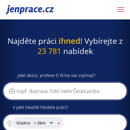
JenPráce.cz
Najděte práci
ihned
! Vybírejte z
23 781
nabídek
Jaké obory, profese či firmy vás zajímají?
V jaké lokalitě hledáte práci?
×
Kladno