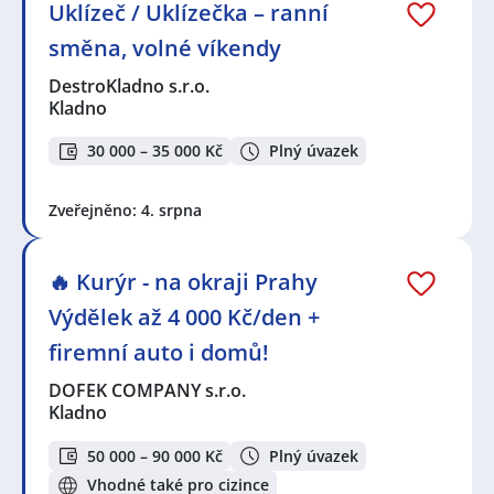
Uklízeč / Uklízečka – ranní
směna, volné víkendy
DestroKladno s.r.o.
Kladno
30 000 – 35 000 Kč
Plný úvazek
Zveřejněno: 4. srpna
🔥 Kurýr - na okraji Prahy
Výdělek až 4 000 Kč/den +
firemní auto i domů!
DOFEK COMPANY s.r.o.
Kladno
50 000 – 90 000 Kč
Plný úvazek
Vhodné také pro cizince