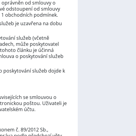
em, oprávněn od smlouvy o
akové odstoupení od smlouvy
č. 1 obchodních podmínek.
služeb je uzavřena na dobu
ytování služeb (včetně
padech, může poskytovatel
tohoto článku je účinná
smlouva o poskytování služeb
o poskytování služeb dojde k
uvisejících se smlouvou o
ronickou poštou. Uživateli je
vatelském účtu.
konem č. 89/2012 Sb.,
 práva podle předchozí věty