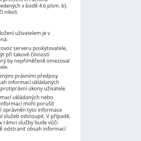
edených v bodě 4.6 písm. b).
 nikoli.
ložení uživatelem je v
pná.
rovoz serveru poskytovatele,
t při takové činnosti
terý by nepřiměřeně omezoval
ele.
aznými právními předpisy
sah informací ukládaných
protiprávní úkony uživatele.
formací ukládaných nebo
o informací mohl porušit
l oprávněn tyto informace
í služeb odstoupit. V případě,
v rámci služby bude vůči
ně odstranit obsah informací