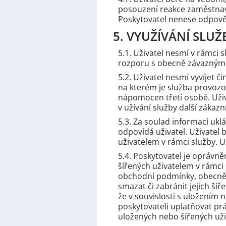
posouzení reakce zaměstnava
Poskytovatel nenese odpověd
5. VYUŽÍVÁNÍ SLU
5.1. Uživatel nesmí v rámci 
rozporu s obecně závaznými 
5.2. Uživatel nesmí vyvíjet
na kterém je služba provozov
nápomocen třetí osobě. Uživ
v užívání služby další zákaz
5.3. Za soulad informací uk
odpovídá uživatel. Uživatel
uživatelem v rámci služby. U
5.4. Poskytovatel je oprávně
šířených uživatelem v rámci 
obchodní podmínky, obecně 
smazat či zabránit jejich ší
že v souvislosti s uložením
poskytovateli uplatňovat prá
uložených nebo šířených uži