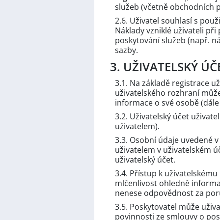
služeb (včetně obchodních 
2.6. Uživatel souhlasí s pou
Náklady vzniklé uživateli př
poskytování služeb (např. nák
sazby.
3. UŽIVATELSKÝ ÚČ
3.1. Na základě registrace u
uživatelského rozhraní může
informace o své osobě (dále
3.2. Uživatelský účet uživat
uživatelem).
3.3. Osobní údaje uvedené v 
uživatelem v uživatelském ú
uživatelský účet.
3.4. Přístup k uživatelském
mlčenlivost ohledně informa
nenese odpovědnost za poruš
3.5. Poskytovatel může uživa
povinnosti ze smlouvy o po