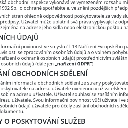
eská obchodní inspekce vykonává ve vymezeném rozsahu mi
992 Sb., o ochraně spotřebitele, ve znění pozdějších předp
vních stran ohledně odpovědnosti poskytovatele za vady slu
ředpisy. Uživatel může uplatnit svá práva vyplývající z od
zejména na adrese jeho sídla nebo elektronickou poštou na k
NÍCH ÚDAJŮ
 informační povinnost ve smyslu čl. 13 Nařízení Evropského 
uvislosti se zpracováním osobních údajů a o volném pohybu
nařízení o ochraně osobních údajů) prostřednictvím zvlá
 osobních údajů (dále jen
„nařízení GDPR“
).
ÍLÁNÍ OBCHODNÍCH SDĚLENÍ
síláním informací a obchodních sdělení ze strany poskytovate
skytovatele na adresu uživatele uvedenou v uživatelském ú
sob na adresu uživatele. Uživatel souhlasí se zasíláním inf
adresu uživatele. Svou informační povinnost vůči uživateli ve
sobních údajů uživatele pro účely zasílání obchodních sděle
 dokumentu.
Y O POSKYTOVÁNÍ SLUŽEB