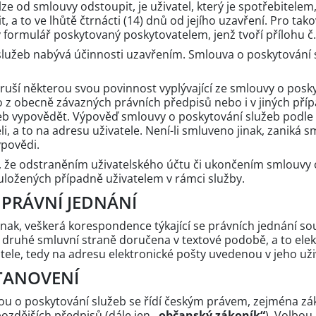
nelze od smlouvy odstoupit, je uživatel, který je spotřebitel
, a to ve lhůtě čtrnácti (14) dnů od jejího uzavření. Pro t
ý formulář poskytovaný poskytovatelem, jenž tvoří přílohu 
služeb nabývá účinnosti uzavřením. Smlouva o poskytování 
poruší některou svou povinnost vyplývající ze smlouvy o posk
z obecně závazných právních předpisů nebo i v jiných pří
b vypovědět. Výpověď smlouvy o poskytování služeb podle 
, a to na adresu uživatele. Není-li smluveno jinak, zaniká 
ýpovědi.
í, že odstraněním uživatelského účtu či ukončením smlouvy 
uložených případně uživatelem v rámci služby.
 PRÁVNÍ JEDNÁNÍ
nak, veškerá korespondence týkající se právních jednání so
 druhé smluvní straně doručena v textové podobě, a to elekt
ele, tedy na adresu elektronické pošty uvedenou v jeho uži
TANOVENÍ
ou o poskytování služeb se řídí českým právem, zejména zá
pozdějších předpisů (dále jen
„občanský zákoník“
). Volbou