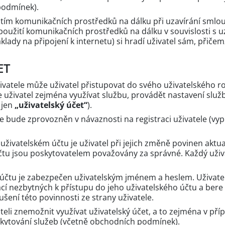
podmínek).
žitím komunikačních prostředků na dálku při uzavírání smlo
i použití komunikačních prostředků na dálku v souvislosti s
lady na připojení k internetu) si hradí uživatel sám, přičemž
ET
živatele může uživatel přistupovat do svého uživatelského r
 uživatel zejména využívat službu, provádět nastavení služb
 jen
„uživatelský účet“
).
ele bude zprovozněn v návaznosti na registraci uživatele (v
uživatelském účtu je uživatel při jejich změně povinen aktu
čtu jsou poskytovatelem považovány za správné. Každý uži
u účtu je zabezpečen uživatelským jménem a heslem. Uživate
cí nezbytných k přístupu do jeho uživatelského účtu a bere
ení této povinnosti ze strany uživatele.
teli znemožnit využívat uživatelský účet, a to zejména v příp
skytování služeb (včetně obchodních podmínek).