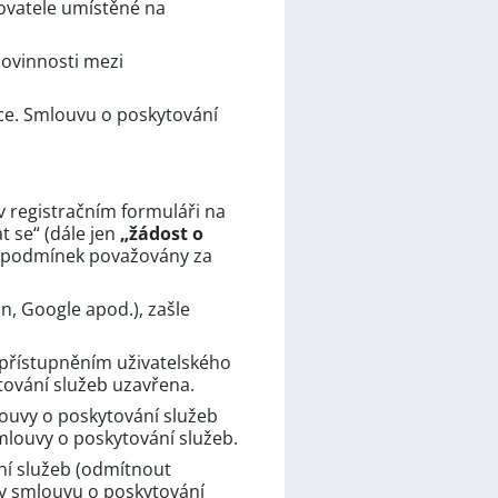
ovatele umístěné na
povinnosti mezi
ce. Smlouvu o poskytování
v registračním formuláři na
t se“ (dále jen
„žádost o
ch podmínek považovány za
In, Google apod.), zašle
zpřístupněním uživatelského
tování služeb uzavřena.
louvy o poskytování služeb
mlouvy o poskytování služeb.
ní služeb (odmítnout
ly smlouvu o poskytování