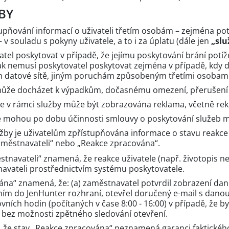
BY
stupňování informací o uživateli třetím osobám – zejména p
v souladu s pokyny uživatele, a to i za úplatu (dále jen
„slu
tel poskytovat v případě, že jejímu poskytování brání potíž
tak nemusí poskytovatel poskytovat zejména v případě, kdy
ům datové sítě, jiným poruchám způsobeným třetími osobam
 může docházet k výpadkům, dočasnému omezení, přerušení n
, že v rámci služby může být zobrazována reklama, včetně rek
 se mohou po dobu účinnosti smlouvy o poskytování služeb m
žby je uživatelům zpřístupňována informace o stavu reakce 
městnavateli“ nebo „Reakce zpracována“.
stnavateli“ znamená, že reakce uživatele (např. životopis n
vateli prostřednictvím systému poskytovatele.
vána“ znamená, že: (a) zaměstnavatel potvrdil zobrazení da
ním do JenHunter rozhraní, otevřel doručený e-mail s danou 
ních hodin (počítaných v čase 8:00 - 16:00) v případě, že by
 bez možnosti zpětného sledování otevření.
í, že stav „Reakce zpracována“ neznamená garanci faktického