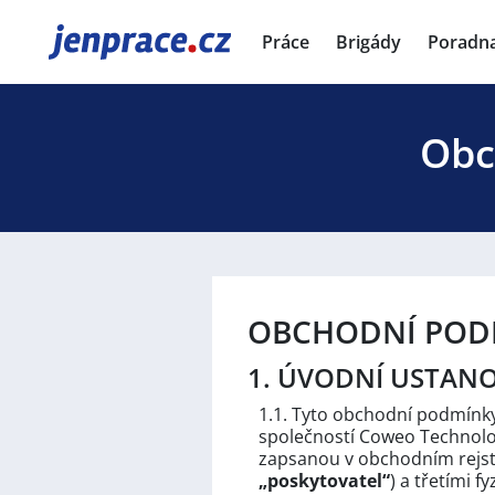
JenPráce.cz
Práce
Brigády
Poradn
Obc
OBCHODNÍ PODM
1. ÚVODNÍ USTAN
1.1. Tyto obchodní podmínky
společností Coweo Technologi
zapsanou v obchodním rejst
„poskytovatel“
) a třetími 