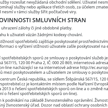
služby rozesílat nevyžádaná obchodní sdělení. Uživatel nesmí
mínají služby nebo aplikace třetích osob, za účelem zmaten
l nesmí v rámci služby šířit počítačové viry.
 POVINNOSTI SMLUVNÍCH STRAN
 uhrazení zálohy či jiné obdobné platby.
tahu k uživateli vázán žádnými kodexy chování.
tížností spotřebitelů zajišťuje poskytovatel prostřednictví
Informaci o vyřízení stížnosti uživatele zašle poskytovatel n
spotřebitelských sporů ze smlouvy o poskytování služeb je
 567/15, 120 00 Praha 2, IČ: 000 20 869, internetová adresa:
on-line nacházející se na internetové adrese http://ec.eur
rů mezi poskytovatelem a uživatelem ze smlouvy o poskytov
 centrum Česká republika, se sídlem Štěpánská 567/15, 120 
spotrebitel.cz je kontaktním místem podle Nařízení Evrop
a 2013 o řešení spotřebitelských sporů on-line a o změně nař
í o řešení spotřebitelských sporů on-line).
ěn k podnikání na základě živnostenského oprávnění. Živnos
šný živnostenský úřad. Dozor nad oblastí ochrany osobníc