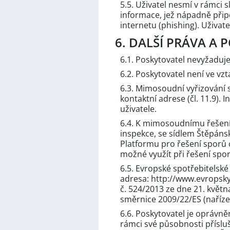
5.5. Uživatel nesmí v rámci 
informace, jež nápadně připo
internetu (phishing). Uživate
6. DALŠÍ PRÁVA A
6.1. Poskytovatel nevyžaduje
6.2. Poskytovatel není ve vz
6.3. Mimosoudní vyřizování s
kontaktní adrese (čl. 11.9). 
uživatele.
6.4. K mimosoudnímu řešení 
inspekce, se sídlem Štěpánská
Platformu pro řešení sporů 
možné využít při řešení spo
6.5. Evropské spotřebitelské
adresa: http://www.evropsky
č. 524/2013 ze dne 21. květn
směrnice 2009/22/ES (nařízen
6.6. Poskytovatel je oprávn
rámci své působnosti příslu