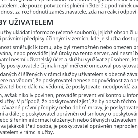
telem, ale pouze potvrzení splnění některé z podmínek uv
nost za rozhodnutí zaměstnavatele, zda na reakci odpoví či
ŽBY UŽIVATELEM
služby ukládat informace (včetně souborů), jejichž obsah či u
právními předpisy účinnými v zemích, kde je služba dostu
 činnost směřující k tomu, aby byl znemožněn nebo omezen p
ána, nebo provádět jiné útoky na tento server, ani nesmí bý
atel nesmí uživatelský účet a službu využívat způsobem, k
níky poskytovatele či jinak nepřiměřeně omezoval poskytovat
ládaných či šířených v rámci služby uživatelem s obecně záv
 bere na vědomí, že poskytovatel nenese odpovědnost za ob
živatel bere dále na vědomí, že poskytovatel neodpovídá za 
n, avšak nikoliv povinen, provádět preventivní kontrolu in
služby. V případě, že poskytovatel zjistí, že by obsah těcht
závazné právní předpisy nebo dobré mravy, je poskytovate
ření a dále je poskytovatel oprávněn od smlouvy o poskytován
 nebo šířením informací uložených nebo šířených uživatelem 
va jakákoli třetí osoba, je poskytovatel oprávněn neprodle
vatelem v rámci služby.