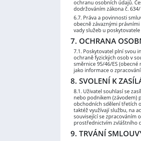
ochranu osobních údajů. Č
dodržováním zákona č. 634/1
6.7. Práva a povinnosti smlu
obecně závaznými právními p
vady služeb u poskytovatele 
7. OCHRANA OSOB
7.1. Poskytovatel plní svou
ochraně fyzických osob v so
směrnice 95/46/ES (obecné 
jako informace o zpracování
8. SVOLENÍ K ZAS
8.1. Uživatel souhlasí se za
nebo podnikem (závodem) po
obchodních sdělení třetích o
taktéž využívají službu, na 
související se zpracováním o
prostřednictvím zvláštního
9. TRVÁNÍ SMLOUV