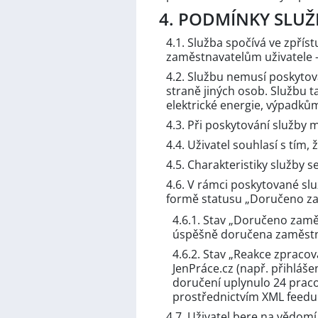
4. PODMÍNKY SLUŽ
4.1. Služba spočívá ve zpří
zaměstnavatelům uživatele – 
4.2. Službu nemusí poskytova
straně jiných osob. Službu 
elektrické energie, výpadk
4.3. Při poskytování služby
4.4. Uživatel souhlasí s tím
4.5. Charakteristiky služby
4.6. V rámci poskytované slu
formě statusu „Doručeno za
4.6.1. Stav „Doručeno zamě
úspěšně doručena zaměstna
4.6.2. Stav „Reakce zpraco
JenPráce.cz (např. přihláše
doručení uplynulo 24 pracov
prostřednictvím XML feedu
4.7. Uživatel bere na vědom