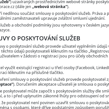
užeb“
) uzavíraných prostřednictvím webové stránky poskyt
race.cz (dále jen
„webová stránka“
).
í nedílnou součást smlouvy o poskytování služeb. Práva a 
lními zaměstnavateli upravuje zvláštní smluvní ujednání.
 služeb a obchodní podmínky jsou vyhotoveny v českém jazy
azyce.
UVY O POSKYTOVÁNÍ SLUŽEB
uvy o poskytování služeb provede uživatel vyplněním údajů 
ěchto údajů poskytovateli kliknutím na tlačítko „Registrova
uživatelem v žádosti o registraci jsou pro účely obchodní
el využít existující registraci u třetí osoby (Facebook, Linked
raci kliknutím na příslušné tlačítko.
avření smlouvy o poskytování služeb provede poskytovatel 
eptace“
). Doručením akceptace uživateli je smlouva o posky
, že poskytovatel může započít s poskytováním služby dle sm
í, a to i před uplynutím zákonné lhůty pro odstoupení od s
í, že poskytovatel není povinen uzavřít smlouvu o poskytová
 zejména s osobami, které dříve podstatným způsobem poruši