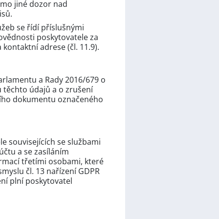
mo jiné dozor nad
isů.
žeb se řídí příslušnými
povědnosti poskytovatele za
ontaktní adrese (čl. 11.9).
parlamentu a Rady 2016/679 o
 těchto údajů a o zrušení
štního dokumentu označeného
le souvisejících se službami
čtu a se zasíláním
ormací třetími osobami, které
 smyslu čl. 13 nařízení GDPR
ní plní poskytovatel