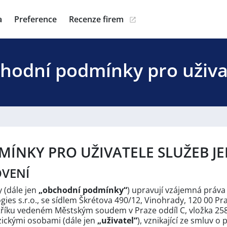
a
Preference
Recenze firem
hodní podmínky pro uživa
ÍNKY PRO UŽIVATELE SLUŽEB JE
OVENÍ
 (dále jen
„obchodní podmínky“
) upravují vzájemná práva
es s.r.o., se sídlem Škrétova 490/12, Vinohrady, 120 00 Prah
říku vedeném Městským soudem v Praze oddíl C, vložka 258
fyzickými osobami (dále jen
„uživatel“
), vznikající ze smluv o