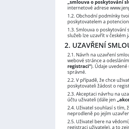
„smlouva o poskytování sl
internetové adrese www.jenp
1.2. Obchodní podmínky tvoř
poskytovatelem a potencioná
1.3. Smlouva o poskytování
služeb lze uzavřít v českém j
2. UZAVŘENÍ SMLO
2.1. Návrh na uzavření smlo
webové stránce a odesláním t
registraci“
). Údaje uvedené 
správné.
2.2. V případě, že chce uživat
poskytovateli žádost o regist
2.3. Akceptaci návrhu na uz
účtu uživateli (dále jen
„akc
2.4. Uživatel souhlasí s tím
neprodleně po jejím uzavřen
2.5. Uživatel bere na vědom
registraci uživatele), a to