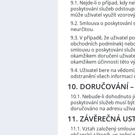
9.1. Nejde-li o případ, kdy 
poskytování služeb odstoupit
může uživatel využít vzorov
9.2. Smlouva o poskytování 
neurčitou.
9.3. V případě, že uživatel 
obchodních podmínek) nebo 
smlouvu o poskytování služe
okamžikem doručení uživateli
okamžikem účinnosti této v
9.4. Uživatel bere na vědom
odstranění všech informací 
10. DORUČOVÁNÍ –
10.1. Nebude-li dohodnuto ji
poskytování služeb musí být
doručováno na adresu uživat
11. ZÁVĚREČNÁ US
11.1. Vztah založený smlouv
občanský zákoník, ve znění 