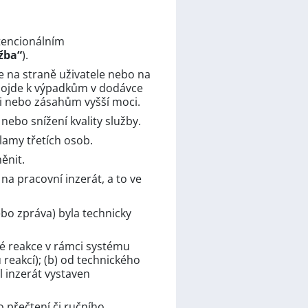
otencionálním
žba“
).
e na straně uživatele nebo na
 dojde k výpadkům v dodávce
i nebo zásahům vyšší moci.
ebo snížení kvality služby.
lamy třetích osob.
ěnit.
na pracovní inzerát, a to ve
ebo zpráva) byla technicky
né reakce v rámci systému
reakcí); (b) od technického
l inzerát vystaven
 přečtení či ručního