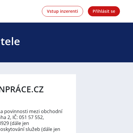
Vstup inzerenti
Přihlásit se
tele
NPRÁCE.CZ
 a povinnosti mezi obchodní
a 2, IČ: 051 57 552,
929 (dále jen
 poskytování služeb (dále jen