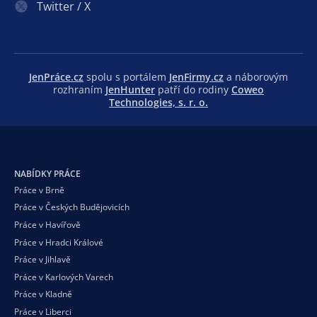
Twitter / X
JenPráce.cz
spolu s portálem
JenFirmy.cz
a náborovým
rozhraním
JenHunter
patří do rodiny
Coweo
Technologies, s. r. o.
NABÍDKY PRÁCE
Práce v Brně
Práce v Českých Budějovicích
Práce v Havířově
Práce v Hradci Králové
Práce v Jihlavě
Práce v Karlových Varech
Práce v Kladně
Práce v Liberci