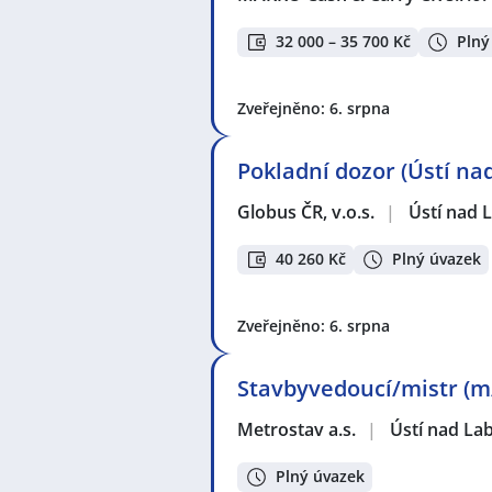
32 000 – 35 700 Kč
Plný
Zveřejněno: 6. srpna
Pokladní dozor (Ústí na
Globus ČR, v.o.s.
|
Ústí nad
40 260 Kč
Plný úvazek
Zveřejněno: 6. srpna
Stavbyvedoucí/mistr (m/
Metrostav a.s.
|
Ústí nad L
Plný úvazek