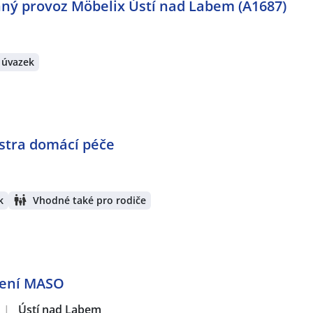
ný provoz Möbelix Ústí nad Labem (A1687)
 úvazek
stra domácí péče
k
Vhodné také pro rodiče
ělení MASO
|
Ústí nad Labem