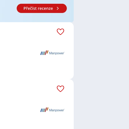
orka expedice
,
Skladník /
ista / specialistka
,
Ekonom /
kléřka
,
Pojišťovací poradce /
/ Referentka
,
Obchodník /
Prodavačka
,
Obsluha strojů
,
Tesař /
ižných vozíků
,
Stavbyvedoucí
,
 / Mistrová
,
Pomocný pracovník /
rátor / operátorka chemické
em
,
Bukov, Ústí nad Labem
,
Český
vice
,
Povrly
,
Modlany
,
Velvěty,