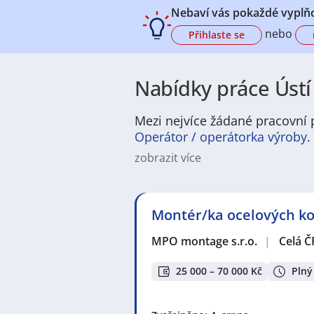
Nebaví vás pokaždé vyplňo
nebo
Přihlaste se
Nabídky práce Ústí
Mezi nejvíce žádané pracovní 
Operátor / operátorka výroby
.
zobrazit více
Ústí nad Labem patří mezi význam
příležitostí. Uchazeči zde najdou 
administrativní pozice, obchod či
Montér/ka ocelových kon
v Ústí nad Labem dostupná jak pro
kariérního růstu.
MPO montage s.r.o.
|
Celá Č
Město samo o sobě nabízí příjemn
kopci a chráněnými přírodními o
25 000 – 70 000 Kč
Plný
dopravní dostupnost, pestrou nabí
městského prostředí a blízkosti p