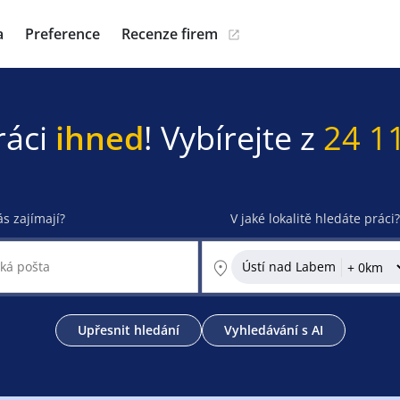
a
Preference
Recenze firem
ráci
ihned
! Vybírejte z
24 1
ás zajímají?
V jaké lokalitě hledáte práci?
Ústí nad Labem
Upřesnit hledání
Vyhledávání s AI