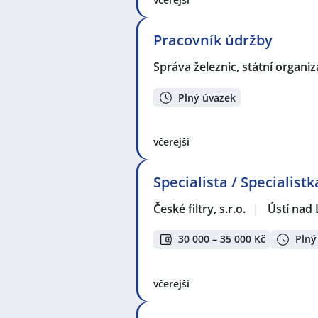
Pracovník údržby
Správa železnic, státní organi
Plný úvazek
včerejší
Specialista / Specialist
České filtry, s.r.o.
|
Ústí nad
30 000 – 35 000 Kč
Plný
včerejší