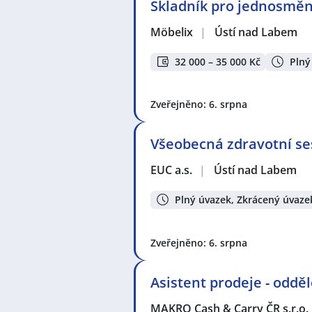
Skladník pro jednosměn
Möbelix
|
Ústí nad Labem
32 000 – 35 000 Kč
Plný
Zveřejněno: 6. srpna
Všeobecná zdravotní se
EUC a.s.
|
Ústí nad Labem
Plný úvazek, Zkrácený úvaze
Zveřejněno: 6. srpna
Asistent prodeje - odd
MAKRO Cash & Carry ČR s.r.o.