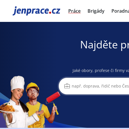
JenPráce.cz
Práce
Brigády
Poradn
Najděte p
Jaké obory, profese či firmy v