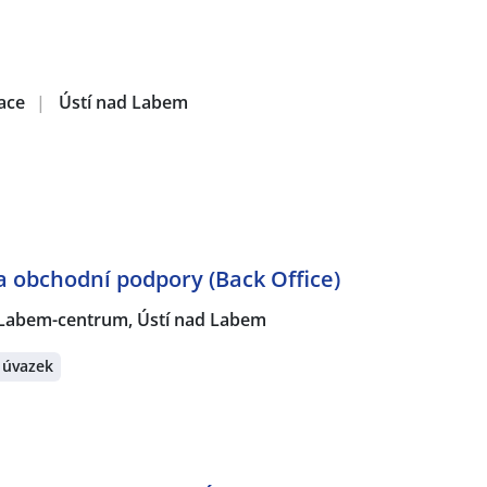
zace
|
Ústí nad Labem
ka obchodní podpory (Back Office)
 Labem-centrum, Ústí nad Labem
 úvazek