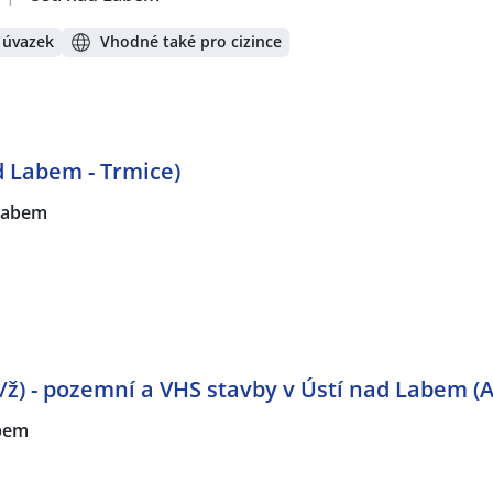
 úvazek
Vhodné také pro cizince
d Labem - Trmice)
 Labem
ž) - pozemní a VHS stavby v Ústí nad Labem (
abem