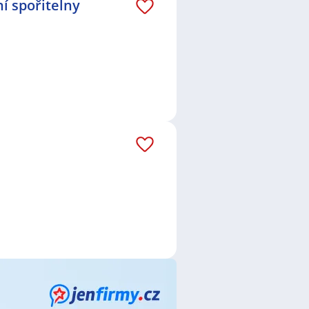
í spořitelny
áš email dostávejte aktuální
blic a.s.
,
ČSOB Stavební
filtry, s.r.o.
,
Möbelix
,
EUC a.s.
,
Grafton Recruitment s.r.o.
,
epublika - odštěpný závod
pert Recruitment CZ, s.r.o.
,
 Ústí s.r.o.
,
Věra Pietrasová
,
práce a sociálních věcí
,
O.K.
M Hennes & Mauritz CZ, s.r.o.
,
gies s.r.o.
,
NOVÁK maso -
 s.r.o – domácí péče
,
Kaufland
eners Czech, s.r.o.
,
ČSOB
ce
,
Telefonní operátor /