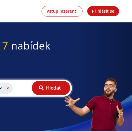
Vstup inzerenti
Přihlásit se
17
nabídek
Hledat
×