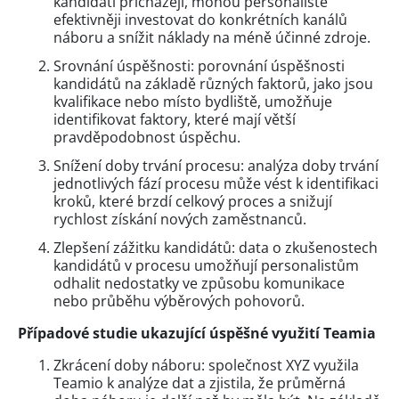
kandidáti přicházejí, mohou personalisté
efektivněji investovat do konkrétních kanálů
náboru a snížit náklady na méně účinné zdroje.
Srovnání úspěšnosti: porovnání úspěšnosti
kandidátů na základě různých faktorů, jako jsou
kvalifikace nebo místo bydliště, umožňuje
identifikovat faktory, které mají větší
pravděpodobnost úspěchu.
Snížení doby trvání procesu: analýza doby trvání
jednotlivých fází procesu může vést k identifikaci
kroků, které brzdí celkový proces a snižují
rychlost získání nových zaměstnanců.
Zlepšení zážitku kandidátů: data o zkušenostech
kandidátů v procesu umožňují personalistům
odhalit nedostatky ve způsobu komunikace
nebo průběhu výběrových pohovorů.
Případové studie ukazující úspěšné využití Teamia
Zkrácení doby náboru: společnost XYZ využila
Teamio k analýze dat a zjistila, že průměrná