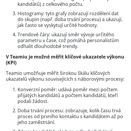
kandidátů) z celkového počtu.
Histogramy: tyto grafy zobrazují rozdělení dat
do skupin (např. doba trvání procesu) a ukazují,
jak často se vyskytují určité hodnoty.
Trendové čáry: ukazují směr vývoje určitého
parametru v čase, což pomáhá personalistům
odhalit dlouhodobé trendy.
V Teamiu je možné měřit klíčové ukazatele výkonu
(KPI)
Teamio umožňuje měřit širokou škálu klíčových
ukazatelů výkonu souvisejících s náborovými procesy:
Konverzní poměr: udává poměr mezi počtem
přijatých kandidátů a počtem kandidátů, kteří
podali žádost.
Doba trvání procesu: zobrazuje, kolik času trvá
proces od prvního kontaktu s kandidátem až po
jeho zaměstnání.