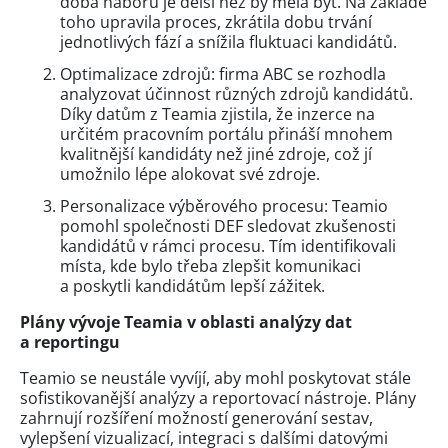
doba náboru je delší než by měla být. Na základě
toho upravila proces, zkrátila dobu trvání
jednotlivých fází a snížila fluktuaci kandidátů.
Optimalizace zdrojů: firma ABC se rozhodla
analyzovat účinnost různých zdrojů kandidátů.
Díky datům z Teamia zjistila, že inzerce na
určitém pracovním portálu přináší mnohem
kvalitnější kandidáty než jiné zdroje, což jí
umožnilo lépe alokovat své zdroje.
Personalizace výběrového procesu: Teamio
pomohl společnosti DEF sledovat zkušenosti
kandidátů v rámci procesu. Tím identifikovali
místa, kde bylo třeba zlepšit komunikaci
a poskytli kandidátům lepší zážitek.
Plány vývoje Teamia v oblasti analýzy dat
a reportingu
Teamio se neustále vyvíjí, aby mohl poskytovat stále
sofistikovanější analýzy a reportovací nástroje. Plány
zahrnují rozšíření možností generování sestav,
vylepšení vizualizací, integraci s dalšími datovými