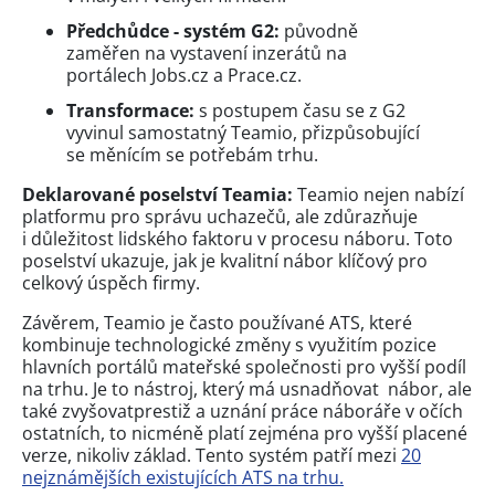
Předchůdce - systém G2:
původně
zaměřen na vystavení inzerátů na
portálech Jobs.cz a Prace.cz.
Transformace:
s postupem času se z G2
vyvinul samostatný Teamio, přizpůsobující
se měnícím se potřebám trhu.
Deklarované poselství Teamia:
Teamio nejen nabízí
platformu pro správu uchazečů, ale zdůrazňuje
i důležitost lidského faktoru v procesu náboru. Toto
poselství ukazuje, jak je kvalitní nábor klíčový pro
celkový úspěch firmy.
Závěrem, Teamio je často používané ATS, které
kombinuje technologické změny s využitím pozice
hlavních portálů mateřské společnosti pro vyšší podíl
na trhu. Je to nástroj, který má usnadňovat nábor, ale
také zvyšovatprestiž a uznání práce náboráře v očích
ostatních, to nicméně platí zejména pro vyšší placené
verze, nikoliv základ. Tento systém patří mezi
20
nejznámějších existujících ATS na trhu.