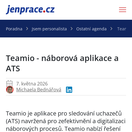
JenPráce.cz
Poradna
Jsem personalista
Ostatní agenda
Teamio 
Teamio - náborová aplikace a
ATS
7. května 2026
Michaela Bednářová
Teamio je aplikace pro sledování uchazečů
(ATS) navržená pro zefektivnění a digitalizaci
náborových procesů. Teamio nabízí řešení