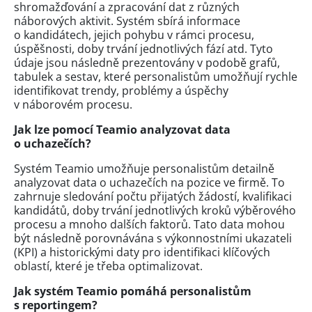
shromažďování a zpracování dat z různých
náborových aktivit. Systém sbírá informace
o kandidátech, jejich pohybu v rámci procesu,
úspěšnosti, doby trvání jednotlivých fází atd. Tyto
údaje jsou následně prezentovány v podobě grafů,
tabulek a sestav, které personalistům umožňují rychle
identifikovat trendy, problémy a úspěchy
v náborovém procesu.
Jak lze pomocí Teamio analyzovat data
o uchazečích?
Systém Teamio umožňuje personalistům detailně
analyzovat data o uchazečích na pozice ve firmě. To
zahrnuje sledování počtu přijatých žádostí, kvalifikaci
kandidátů, doby trvání jednotlivých kroků výběrového
procesu a mnoho dalších faktorů. Tato data mohou
být následně porovnávána s výkonnostními ukazateli
(KPI) a historickými daty pro identifikaci klíčových
oblastí, které je třeba optimalizovat.
Jak systém Teamio pomáhá personalistům
s reportingem?