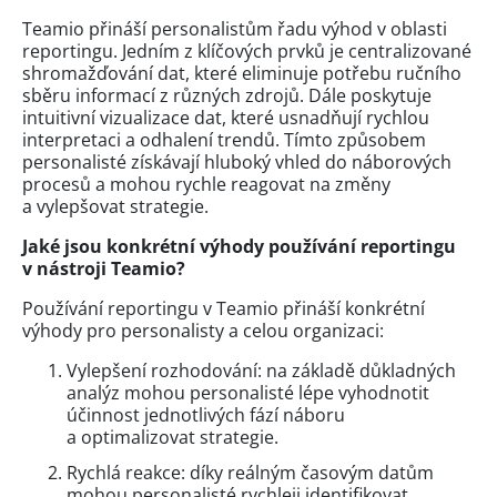
Teamio přináší personalistům řadu výhod v oblasti
reportingu. Jedním z klíčových prvků je centralizované
shromažďování dat, které eliminuje potřebu ručního
sběru informací z různých zdrojů. Dále poskytuje
intuitivní vizualizace dat, které usnadňují rychlou
interpretaci a odhalení trendů. Tímto způsobem
personalisté získávají hluboký vhled do náborových
procesů a mohou rychle reagovat na změny
a vylepšovat strategie.
Jaké jsou konkrétní výhody používání reportingu
v nástroji Teamio?
Používání reportingu v Teamio přináší konkrétní
výhody pro personalisty a celou organizaci:
Vylepšení rozhodování: na základě důkladných
analýz mohou personalisté lépe vyhodnotit
účinnost jednotlivých fází náboru
a optimalizovat strategie.
Rychlá reakce: díky reálným časovým datům
mohou personalisté rychleji identifikovat