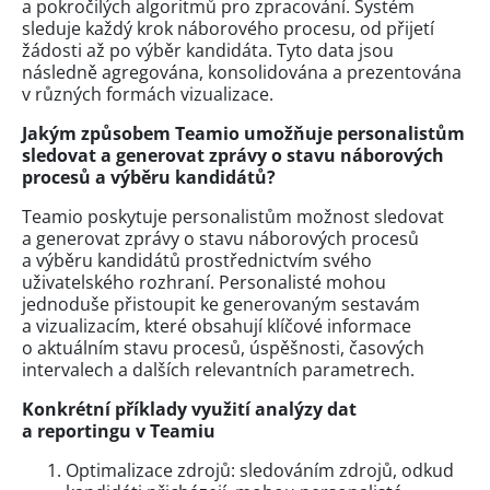
a pokročilých algoritmů pro zpracování. Systém
sleduje každý krok náborového procesu, od přijetí
žádosti až po výběr kandidáta. Tyto data jsou
následně agregována, konsolidována a prezentována
v různých formách vizualizace.
Jakým způsobem Teamio umožňuje personalistům
sledovat a generovat zprávy o stavu náborových
procesů a výběru kandidátů?
Teamio poskytuje personalistům možnost sledovat
a generovat zprávy o stavu náborových procesů
a výběru kandidátů prostřednictvím svého
uživatelského rozhraní. Personalisté mohou
jednoduše přistoupit ke generovaným sestavám
a vizualizacím, které obsahují klíčové informace
o aktuálním stavu procesů, úspěšnosti, časových
intervalech a dalších relevantních parametrech.
Konkrétní příklady využití analýzy dat
a reportingu v Teamiu
Optimalizace zdrojů: sledováním zdrojů, odkud