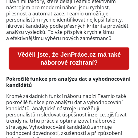
Hlavními faktory, které dělají Teamio efektivním
nástrojem pro moderní nábor, jsou rychlost,
přesnost a automatizace. Teamio umožňuje
personalistům rychle identifikovat nejlepší talenty,
filtrovat kandidáty podle přesných kritérií a provádět
analýzu výsledků. To vše přispívá k rychlejšímu
a efektivnějšímu výběru nových zaměstnanců
Věděli jste, že JenPráce.cz má také
náborové rozhraní?
Pokročilé funkce pro analýzu dat a vyhodnocování
kandidátů
Kromě základních funkcí náboru nabízí Teamio také
pokročilé funkce pro analýzu dat a vyhodnocování
kandidátů. Analytické nástroje umožňují
personalistům sledovat úspěšnost inzerce, zjišťovat
trendy na trhu práce a optimalizovat náborové
strategie. Vyhodnocování kandidátů zahrnuje
hodnocení dovedností, zkušeností a přizpůsobení