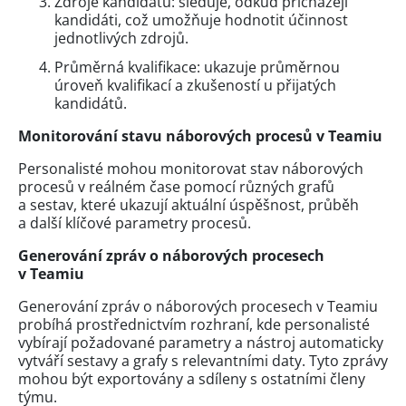
Zdroje kandidátů: sleduje, odkud přicházejí
kandidáti, což umožňuje hodnotit účinnost
jednotlivých zdrojů.
Průměrná kvalifikace: ukazuje průměrnou
úroveň kvalifikací a zkušeností u přijatých
kandidátů.
Monitorování stavu náborových procesů v Teamiu
Personalisté mohou monitorovat stav náborových
procesů v reálném čase pomocí různých grafů
a sestav, které ukazují aktuální úspěšnost, průběh
a další klíčové parametry procesů.
Generování zpráv o náborových procesech
v Teamiu
Generování zpráv o náborových procesech v Teamiu
probíhá prostřednictvím rozhraní, kde personalisté
vybírají požadované parametry a nástroj automaticky
vytváří sestavy a grafy s relevantními daty. Tyto zprávy
mohou být exportovány a sdíleny s ostatními členy
týmu.