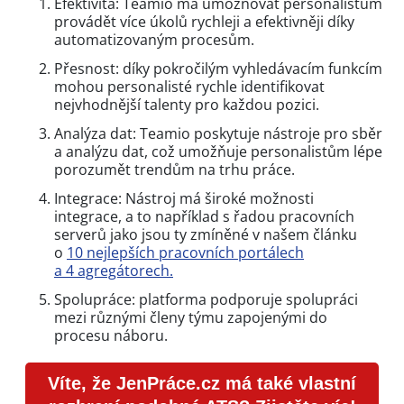
Efektivita: Teamio má umožňovat personalistům
provádět více úkolů rychleji a efektivněji díky
automatizovaným procesům.
Přesnost: díky pokročilým vyhledávacím funkcím
mohou personalisté rychle identifikovat
nejvhodnější talenty pro každou pozici.
Analýza dat: Teamio poskytuje nástroje pro sběr
a analýzu dat, což umožňuje personalistům lépe
porozumět trendům na trhu práce.
Integrace: Nástroj má široké možnosti
integrace, a to například s řadou pracovních
serverů jako jsou ty zmíněné v našem článku
o
10 nejlepších pracovních portálech
a 4 agregátorech.
Spolupráce: platforma podporuje spolupráci
mezi různými členy týmu zapojenými do
procesu náboru.
Víte, že JenPráce.cz má také vlastní