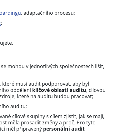
oardingu
, adaptačního procesu;
g
;
nujete.
 se mohou v jednotlivých společnostech lišit,
, které musí audit podporovat, aby byl
ního oddělení
klíčové oblasti auditu
, cílovou
 zdroje, které na auditu budou pracovat;
ního auditu;
vané cílové skupiny s cílem zjistit, jak se mají,
nost měla prosadit změny a proč. Pro tyto
ící měl připravený
personální audit