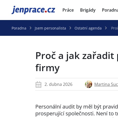
JenPráce.cz
Práce
Brigády
Poradn
Poradna
Jsem personalista
Ostatní agenda
Pro
Proč a jak zařadit
firmy
Martina Su
2. dubna 2026
Personální audit by měl být pravi
prosperující společnosti. Není to tre