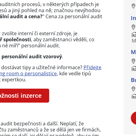
auditních procesů, v některých případech je
esů a jiný pohled na ně; značnou nevýhodou
ální audit a cena?
" Cena za personální audit
I
zvolíte interní či externí zdroje, je
 společnosti
, aby zaměstnanci věděli, co
M
a ně míří” personální audit.
M
o
personální audit vzorový
.
e dostávat tipy a užitečné informace?
Přidejte
ng room o personalistice
, kde vedle tipů
B
R expertkou.
ožnosti inzerce
 audit bezpečnosti a další. Neplatí, že
očtu zaměstnanců a že se dělá jen ve firmách,
ým se daří, jej dělají pravidelně, aby se jim