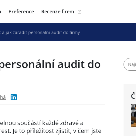
a
Preference
Recenze firem
č a jak zařadit personální audit do firmy
 personální audit do
Č
chá
delnou součástí každé zdravé a
st. Je to příležitost zjistit, v čem jste