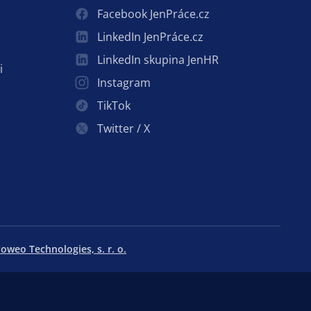
Facebook JenPráce.cz
LinkedIn JenPráce.cz
LinkedIn skupina JenHR
i
Instagram
TikTok
Twitter / X
oweo Technologies, s. r. o.