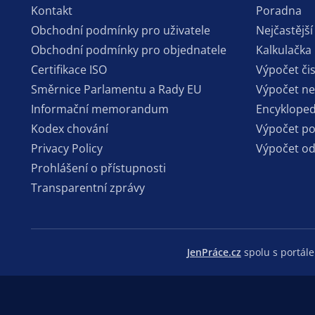
Kontakt
Poradna
Obchodní podmínky pro uživatele
Nejčastější
Obchodní podmínky pro objednatele
Kalkulačka
Certifikace ISO
Výpočet či
Směrnice Parlamentu a Rady EU
Výpočet n
Informační memorandum
Encykloped
Kodex chování
Výpočet p
Privacy Policy
Výpočet o
Prohlášení o přístupnosti
Transparentní zprávy
JenPráce.cz
spolu s portá