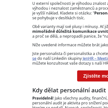
U externí společnosti je výhodou znalost 
výhodou i neznalost zaměstnanců a proc
je vyšší náklad. Kladete si otázku: "
Person
se pohybuje v desítkách tisíc.
Obě varianty mají své plusy i mínusy. Ať již 
mimořádně důležitá komunikace uvnitř
a proč se dělá, a nepropadli panice, že “n
Níže uvedené informace můžete brát jak
Jste personalista či personalistka a chcet
se
do naší Linkedin skupiny
JenHR – Meeti
můžete konzultovat vaše dotazy s naší H
Zjistěte m
Kdy dělat personální audit
Pravidelně
! Jako všechny audity, finanční,
personální audit je aktivita pro snížení p
kterým se nedaří. Naopak, společnosti, kter