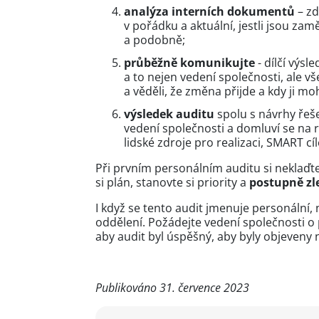
analýza interních dokumentů
– z
v pořádku a aktuální, jestli jsou z
a podobně;
průběžně komunikujte
- dílčí výsl
a to nejen vedení společnosti, ale 
a věděli, že změna přijde a kdy ji m
výsledek auditu
spolu s návrhy řeš
vedení společnosti a domluví se na r
lidské zdroje pro realizaci, SMART c
Při prvním personálním auditu si neklaďte 
si plán, stanovte si priority a
postupně zl
I když se tento audit jmenuje personální
oddělení. Požádejte vedení společnosti o 
aby audit byl úspěšný, aby byly objeveny 
Publikováno 31. července 2023