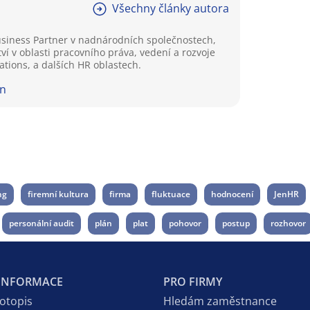
Všechny články autora
Business Partner v nadnárodních společnostech,
í v oblasti pracovního práva, vedení a rozvoje
tions, a dalších HR oblastech.
In
ng
firemní kultura
firma
fluktuace
hodnocení
JenHR
personální audit
plán
plat
pohovor
postup
rozhovor
 INFORMACE
PRO FIRMY
votopis
Hledám zaměstnance