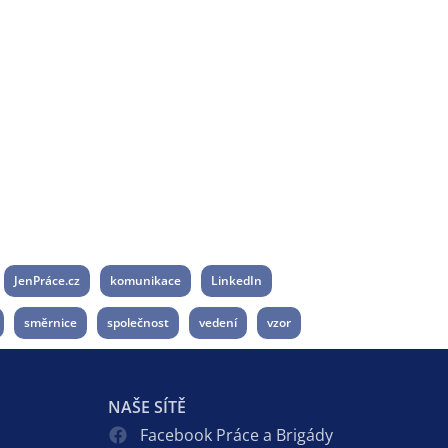
JenPráce.cz
komunikace
LinkedIn
směrnice
společnost
vedení
vzor
NAŠE SÍTĚ
Facebook Práce a Brigády