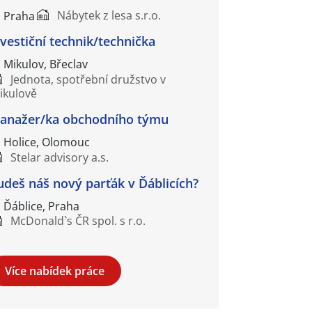
Nábytek z lesa s.r.o.
Praha
nvestiční technik/technička
Mikulov, Břeclav
Jednota, spotřební družstvo v
ikulově
anažer/ka obchodního týmu
Holice, Olomouc
Stelar advisory a.s.
udeš náš nový parťák v Ďáblicích?
Ďáblice, Praha
McDonald`s ČR spol. s r.o.
Více nabídek práce