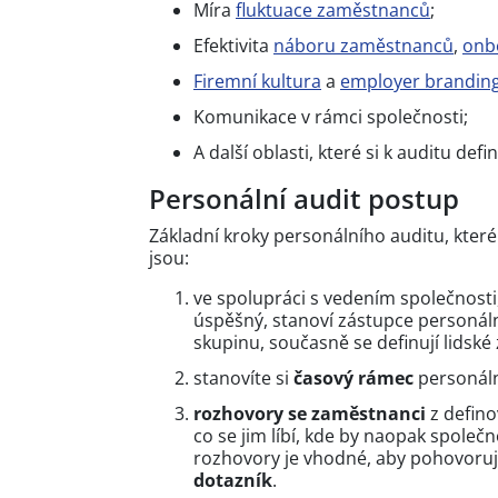
Míra
fluktuace zaměstnanců
;
Efektivita
náboru zaměstnanců
,
onb
Firemní kultura
a
employer brandin
Komunikace v rámci společnosti;
A další oblasti, které si k auditu defi
Personální audit postup
Základní kroky personálního auditu, které
jsou:
ve spolupráci s vedením společnosti
úspěšný, stanoví zástupce personál
skupinu, současně se definují lidské
stanovíte si
časový rámec
personál
rozhovory se zaměstnanci
z defino
co se jim líbí, kde by naopak společ
rozhovory je vhodné, aby pohovoruj
dotazník
.