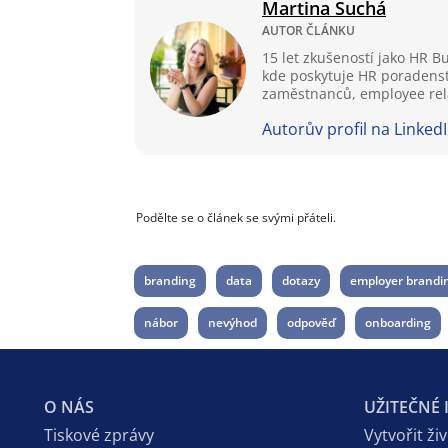
Martina Suchá
AUTOR ČLÁNKU
15 let zkušeností jako HR 
kde poskytuje HR poradenstv
zaměstnanců, employee rela
Autorův profil na Linked
Podělte se o článek se svými přáteli.
branding
data
dotazy
employer brandi
nábor
nevýhod
odpověď
onboarding
O NÁS
UŽITEČNÉ
Tiskové zprávy
Vytvořit ži