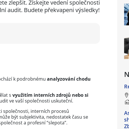
te zlepšit. Získejte vedení společnosti
lní audit. Budete překvapeni výsledky!
N
dochází k podrobnému
analyzování chodu
R
ělat s
využitím interních zdrojů nebo si
audit ve vaší společnosti uskuteční.
ti společnosti, interních procesů
A
že být subjektivita, nedostatek času se
s
společnost a profesní “slepota”.
Z