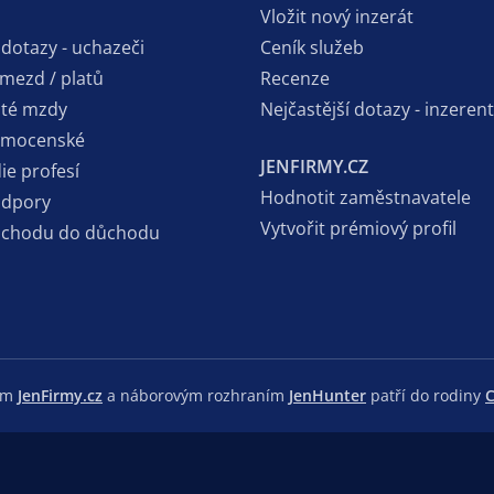
Vložit nový inzerát
 dotazy - uchazeči
Ceník služeb
 mezd / platů
Recenze
sté mzdy
Nejčastější dotazy - inzerent
emocenské
JENFIRMY.CZ
ie profesí
Hodnotit zaměstnavatele
odpory
Vytvořit prémiový profil
dchodu do důchodu
lem
JenFirmy.cz
a náborovým rozhraním
JenHunter
patří do rodiny
C