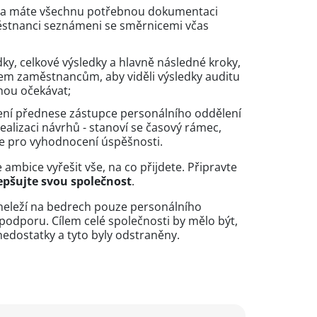
da máte všechnu potřebnou dokumentaci
aměstnanci seznámeni se směrnicemi včas
edky, celkové výsledky a hlavně následné kroky,
všem zaměstnancům, aby viděli výsledky auditu
ohou očekávat;
ení přednese zástupce personálního oddělení
ealizaci návrhů - stanoví se časový rámec,
íle pro vyhodnocení úspěšnosti.
ambice vyřešit vše, na co přijdete. Připravte
epšujte svou společnost
.
, neleží na bedrech pouze personálního
podporu. Cílem celé společnosti by mělo být,
nedostatky a tyto byly odstraněny.