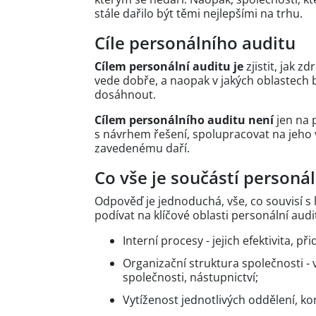
stále dařilo být těmi nejlepšími na trhu.
Cíle personálního auditu
Cílem personální auditu je
zjistit, jak z
vede dobře, a naopak v jakých oblastech b
dosáhnout.
Cílem personálního auditu není
jen na 
s návrhem řešení, spolupracovat na jeho 
zavedenému daří.
Co vše je součástí personá
Odpověď je jednoduchá, vše, co souvisí s l
podívat na klíčové oblasti personální aud
Interní procesy - jejich efektivita, p
Organizační struktura společnosti -
společnosti, nástupnictví;
Vytíženost jednotlivých oddělení, k