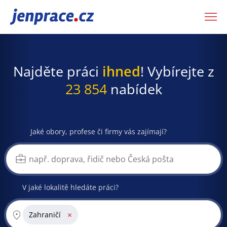
JenPráce.cz
Najděte práci
ihned
! Vybírejte z
23 854
nabídek
Jaké obory, profese či firmy vás zajímají?
V jaké lokalitě hledáte práci?
×
Zahraničí