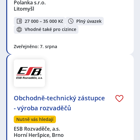
Polanka s.r.o.
Litomyšl
27 000 – 35 000 Kč
Plný úvazek
Vhodné také pro cizince
Zveřejněno: 7. srpna
Obchodně-technický zástupce
- výroba rozvaděčů
Nutně vás hledají
ESB Rozvaděče, a.s.
Horní Heršpice, Brno