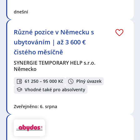
a zásobování
,
Stavebnictví a realitní služby
a nebo
také práce v oboru
Služby, umění a kultura
. Právě
dnešní
proto Vám doporučujeme porozhlédnout se po nové
práci i ve výše uvedených profesích či oborech,
protože je velká pravděpodobnost, že si tím zvýšíte
Různé pozice v Německu s
svou šanci na nalezení požadovaného zaměstnání.
ubytováním | až 3 600 €
Držíme Vám palce!
čistého měsíčně
Mezi nejoblíbenější lokality pro hledání nového
SYNERGIE TEMPORARY HELP s.r.o.
zaměstnání aktuálně patří
Brno
,
Ostrava
,
Plzeň
,
Německo
Praha
,
Nové Město, Praha
,
Liberec
,
Olomouc
,
Hradec
Králové
,
Pardubice
,
Karlovy Vary
, ale i mnoho dalších.
61 250 – 95 000 Kč
Plný úvazek
Prohlédněte preferované lokality, je velká šance, že
Vhodné také pro absolventy
najdete nabídky práce blíže Vašeho bydliště, než jste
čekali.
Zveřejněno: 6. srpna
V lokalitě "Zahraničí" a okolí je stále velká poptávka po
nových zaměstnancích. Jen za poslední týden bylo
přidáno 24 nových nabídek práce a brigád od různých
společností, personálních a pracovních agentur. Za
poslední měsíc je to celkem 24 nových nabídek! Právě