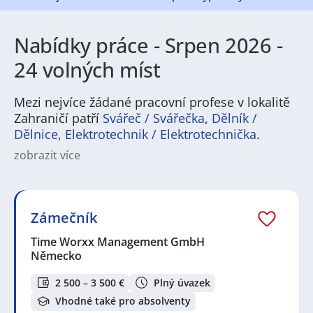
Nabídky práce - Srpen 2026 -
24 volných míst
Mezi nejvíce žádané pracovní profese v lokalitě
Zahraničí patří
Svářeč / Svářečka
,
Dělník /
Dělnice
,
Elektrotechnik / Elektrotechnička
.
zobrazit více
Na
JenPráce.cz
naleznete širokou nabídku pravidelně
aktualizovaných a doplňovaných inzerátů
práce
i
brigády
. Najdete zde široké množství různých oborů
a profesí, o které mají firmy aktuálně největší zájem a
Zámečník
je pro ně velmi podstatné obsadit pracovní pozici v co
nejkratším možném termínu. Mezi takové profese
Time Worxx Management GmbH
patří nyní nejvíce
kuchař / kuchařka
,
řidič / řidička
,
Německo
dělník / dělnice
,
dělník / dělnice
nebo máte zájem o
profesi
prodavač / prodavačka
? Mezi nejvíce
2 500 – 3 500 €
Plný úvazek
požadované obory patří
Průmyslová a chemická
Vhodné také pro absolventy
výroba
,
Ubytování a cestovní ruch
,
Doprava, logistika