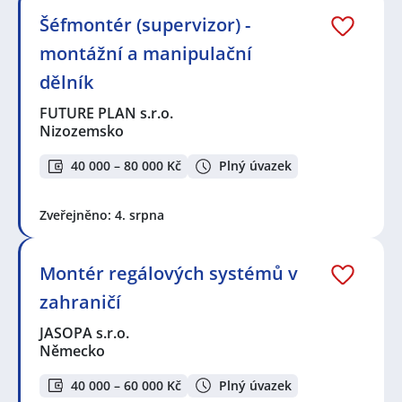
Šéfmontér (supervizor) -
montážní a manipulační
dělník
FUTURE PLAN s.r.o.
Nizozemsko
40 000 – 80 000 Kč
Plný úvazek
Zveřejněno: 4. srpna
Montér regálových systémů v
zahraničí
JASOPA s.r.o.
Německo
40 000 – 60 000 Kč
Plný úvazek