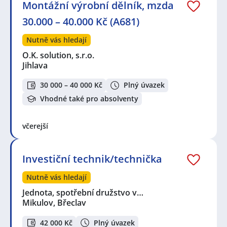
Montážní výrobní dělník, mzda
30.000 – 40.000 Kč (A681)
Nutně vás hledají
O.K. solution, s.r.o.
Jihlava
30 000 – 40 000 Kč
Plný úvazek
Vhodné také pro absolventy
včerejší
Investiční technik/technička
Nutně vás hledají
Jednota, spotřební družstvo v…
Mikulov, Břeclav
42 000 Kč
Plný úvazek