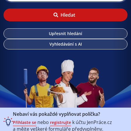
Hledat
Upřesnit hledání
Vyhledávání s AI
Nebaví vás pokaždé vyplňovat políčka?
nebo
k účtu
JenPráce.cz
Přihlaste se
registrujte
a mějte veškeré
formuláře předvyplněny.