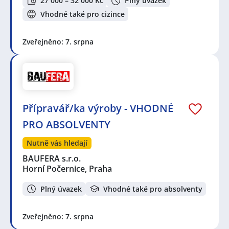
27 000 – 32 000 Kč
Plný úvazek
Vhodné také pro cizince
Zveřejněno: 7. srpna
Přípravář/ka výroby - VHODNÉ
PRO ABSOLVENTY
Nutně vás hledají
BAUFERA s.r.o.
Horní Počernice, Praha
Plný úvazek
Vhodné také pro absolventy
Zveřejněno: 7. srpna