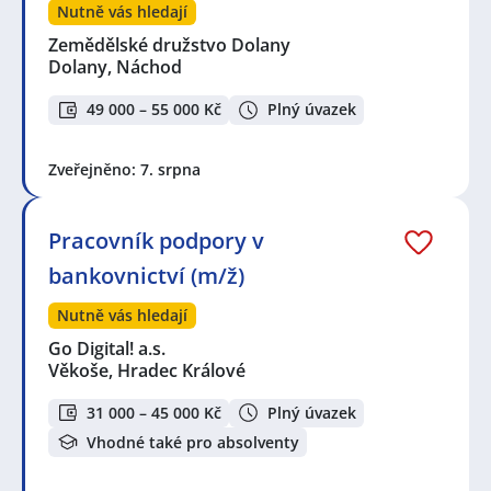
Nutně vás hledají
Zemědělské družstvo Dolany
Dolany, Náchod
49 000 – 55 000 Kč
Plný úvazek
Zveřejněno: 7. srpna
Pracovník podpory v
bankovnictví (m/ž)
Nutně vás hledají
Go Digital! a.s.
Věkoše, Hradec Králové
31 000 – 45 000 Kč
Plný úvazek
Vhodné také pro absolventy