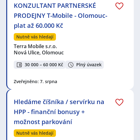
KONZULTANT PARTNERSKÉ
PRODEJNY T-Mobile - Olomouc-
plat až 60.000 Kč
Nutně vás hledají
Terra Mobile s.r.o.
Nová Ulice, Olomouc
30 000 – 60 000 Kč
Plný úvazek
Zveřejněno: 7. srpna
Hledáme číšníka / servírku na
HPP - finanční bonusy +
možnost parkování
Nutně vás hledají