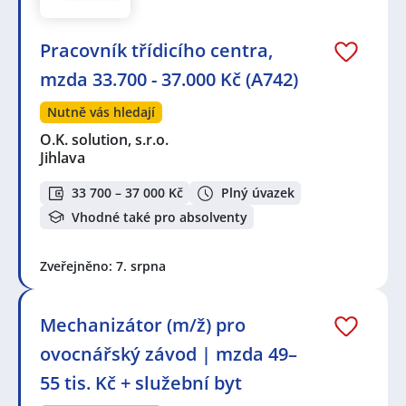
Pracovník třídicího centra,
mzda 33.700 - 37.000 Kč (A742)
Nutně vás hledají
O.K. solution, s.r.o.
Jihlava
33 700 – 37 000 Kč
Plný úvazek
Vhodné také pro absolventy
Zveřejněno: 7. srpna
Mechanizátor (m/ž) pro
ovocnářský závod | mzda 49–
55 tis. Kč + služební byt