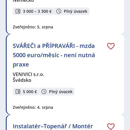
3 000 – 3 300 €
Plný úvazek
Zveřejněno: 5. srpna
SVÁŘEČI a PŘÍPRAVÁŘI - mzda
5000 euro/měsíc - není nutná
praxe
VENIVICI s.r.o.
Švédsko
5 000 €
Plný úvazek
Zveřejněno: 4. srpna
Instalatér–Topenář / Montér