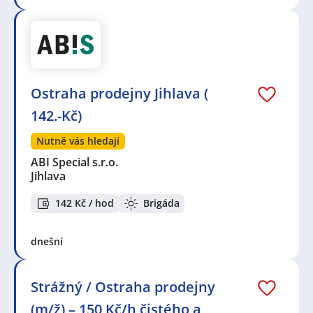
Ostraha prodejny Jihlava (
142.-Kč)
Nutně vás hledají
ABI Special s.r.o.
Jihlava
142 Kč / hod
Brigáda
dnešní
Strážný / Ostraha prodejny
(m/ž) – 150 Kč/h čistého a