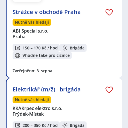
Strážce v obchodě Praha
Nutně vás hledají
ABI Special s.r.o.
Praha
150 – 170 Kč / hod
Brigáda
Vhodné také pro cizince
Zveřejněno: 3. srpna
Elektrikář (m/ž) - brigáda
Nutně vás hledají
KKAKrpec elektro s.r.o.
Frýdek-Místek
200 – 350 Kč / hod
Brigáda