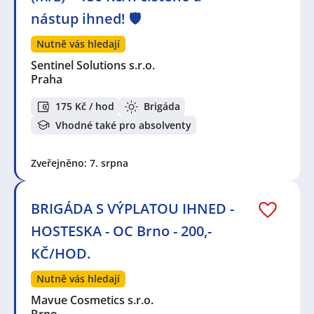
nástup ihned! 🛡️
Nutně vás hledají
Sentinel Solutions s.r.o.
Praha
175 Kč / hod
Brigáda
Vhodné také pro absolventy
Zveřejněno: 7. srpna
BRIGÁDA S VÝPLATOU IHNED -
HOSTESKA - OC Brno - 200,-
KČ/HOD.
Nutně vás hledají
Mavue Cosmetics s.r.o.
Brno