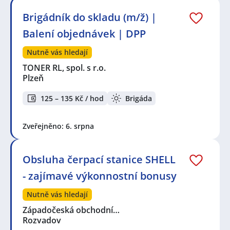
Brigádník do skladu (m/ž) |
Balení objednávek | DPP
Nutně vás hledají
TONER RL, spol. s r.o.
Plzeň
125 – 135 Kč / hod
Brigáda
Zveřejněno: 6. srpna
Obsluha čerpací stanice SHELL
- zajímavé výkonnostní bonusy
Nutně vás hledají
Západočeská obchodní…
Rozvadov