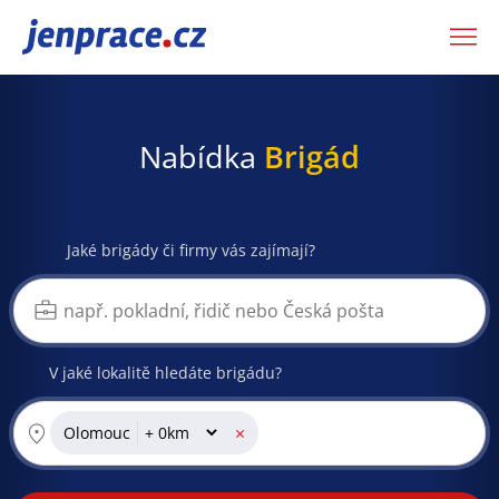
JenPráce.cz
Nabídka
Brigád
Jaké brigády či firmy vás zajímají?
V jaké lokalitě hledáte brigádu?
×
Olomouc