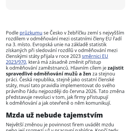
Podle
průzkumu
se Česko v žebříčku zemí s nejvyšším
rozdílem v odměňování mezi ostatními členy EU řadí
na 3. místo. Evropská unie na základě statistik
získaných při sledování rozdílů v odměňování mezi
členskými státy přijala v roce 2023
směrnici EU
2023/970,
která má zásadně změnit přístup
k odměňování zaměstnanců. Hlavním cílem je
zajistit
spravedlivé odměňování mužů a žen
za stejnou
práci. Česká republika, stejně jako ostatní členské
státy, musí tato pravidla implementovat do svého
právního řádu nejpozději do června 2026. Tato změna
představuje revoluci v tom, jak firmy přistupují
k odměňování a jak otevřeně o něm komunikují.
Mzda už nebude tajemstvím
Největší změnou je povinnost firem uvádět mzdu
nebo její rozmezí už v pracovní nabídce. Končí tedy