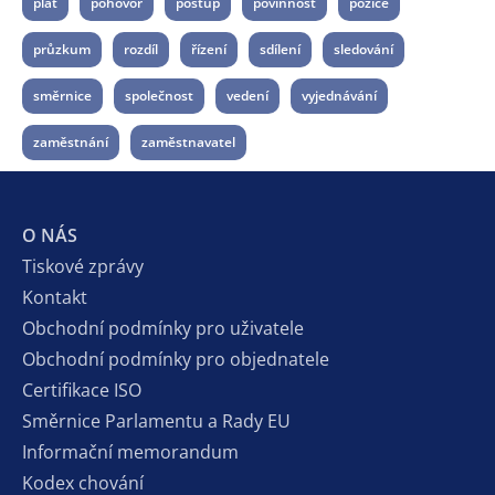
plat
pohovor
postup
povinnost
pozice
průzkum
rozdíl
řízení
sdílení
sledování
směrnice
společnost
vedení
vyjednávání
zaměstnání
zaměstnavatel
O NÁS
Tiskové zprávy
Kontakt
Obchodní podmínky pro uživatele
Obchodní podmínky pro objednatele
Certifikace ISO
Směrnice Parlamentu a Rady EU
Informační memorandum
Kodex chování