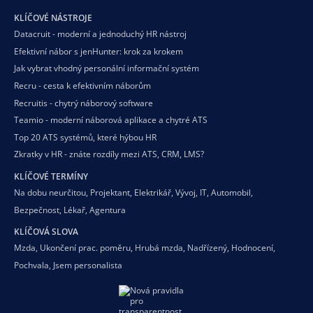
KLÍČOVÉ NÁSTROJE
Datacruit - moderní a jednoduchý HR nástroj
Efektivní nábor s jenHunter: krok za krokem
Jak vybrat vhodný personální informační systém
Recru - cesta k efektivním náborům
Recruitis - chytrý náborový software
Teamio - moderní náborová aplikace a chytré ATS
Top 20 ATS systémů, které hýbou HR
Zkratky v HR - znáte rozdíly mezi ATS, CRM, LMS?
KLÍČOVÉ TERMÍNY
Na dobu neurčitou
,
Projektant
,
Elektrikář
,
Vývoj
,
IT
,
Automobil
,
Bezpečnost
,
Lékař
,
Agentura
KLÍČOVÁ SLOVA
Mzda
,
Ukončení prac. poměru
,
Hrubá mzda
,
Nadřízený
,
Hodnocení
,
Pochvala
,
Jsem personalista