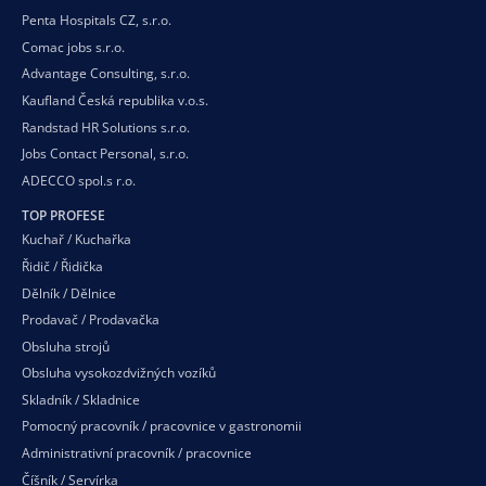
Penta Hospitals CZ, s.r.o.
Comac jobs s.r.o.
Advantage Consulting, s.r.o.
Kaufland Česká republika v.o.s.
Randstad HR Solutions s.r.o.
Jobs Contact Personal, s.r.o.
ADECCO spol.s r.o.
TOP PROFESE
Kuchař / Kuchařka
Řidič / Řidička
Dělník / Dělnice
Prodavač / Prodavačka
Obsluha strojů
Obsluha vysokozdvižných vozíků
Skladník / Skladnice
Pomocný pracovník / pracovnice v gastronomii
Administrativní pracovník / pracovnice
Číšník / Servírka