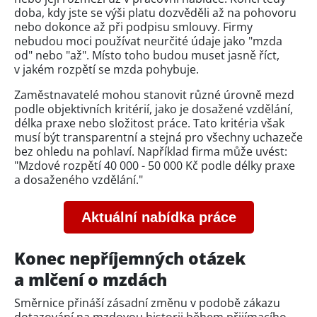
doba, kdy jste se výši platu dozvěděli až na pohovoru
nebo dokonce až při podpisu smlouvy. Firmy
nebudou moci používat neurčité údaje jako "mzda
od" nebo "až". Místo toho budou muset jasně říct,
v jakém rozpětí se mzda pohybuje.
Zaměstnavatelé mohou stanovit různé úrovně mezd
podle objektivních kritérií, jako je dosažené vzdělání,
délka praxe nebo složitost práce. Tato kritéria však
musí být transparentní a stejná pro všechny uchazeče
bez ohledu na pohlaví. Například firma může uvést:
"Mzdové rozpětí 40 000 - 50 000 Kč podle délky praxe
a dosaženého vzdělání."
Aktuální nabídka práce
Konec nepříjemných otázek
a mlčení o mzdách
Směrnice přináší zásadní změnu v podobě zákazu
dotazování na mzdovou historii během přijímacího