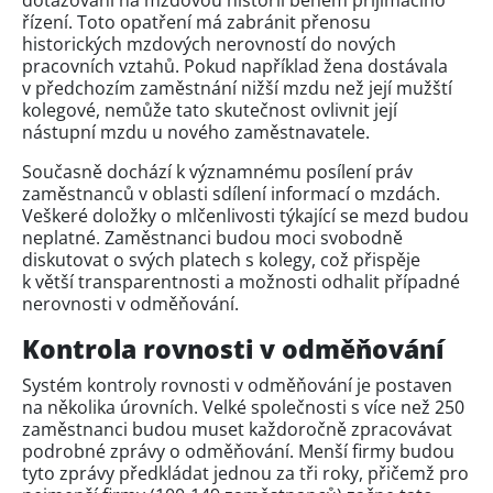
řízení. Toto opatření má zabránit přenosu
historických mzdových nerovností do nových
pracovních vztahů. Pokud například žena dostávala
v předchozím zaměstnání nižší mzdu než její mužští
kolegové, nemůže tato skutečnost ovlivnit její
nástupní mzdu u nového zaměstnavatele.
Současně dochází k významnému posílení práv
zaměstnanců v oblasti sdílení informací o mzdách.
Veškeré doložky o mlčenlivosti týkající se mezd budou
neplatné. Zaměstnanci budou moci svobodně
diskutovat o svých platech s kolegy, což přispěje
k větší transparentnosti a možnosti odhalit případné
nerovnosti v odměňování.
Kontrola rovnosti v odměňování
Systém kontroly rovnosti v odměňování je postaven
na několika úrovních. Velké společnosti s více než 250
zaměstnanci budou muset každoročně zpracovávat
podrobné zprávy o odměňování. Menší firmy budou
tyto zprávy předkládat jednou za tři roky, přičemž pro