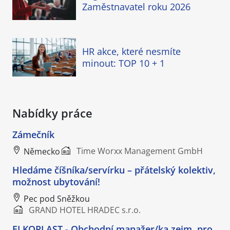
Zaměstnavatel roku 2026
HR akce, které nesmíte
minout: TOP 10 + 1
Nabídky práce
Zámečník
Time Worxx Management GmbH
Německo
Hledáme číšníka/servírku – přátelský kolektiv,
možnost ubytování!
Pec pod Sněžkou
GRAND HOTEL HRADEC s.r.o.
ELKOPLAST - Obchodní manažer/ka zejm. pro