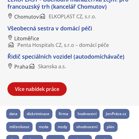
francouzský trh (kancelář Chomutov)
ELKOPLAST CZ, s.r.o.
Chomutov
Všeobecná sestra v domácí péči
Litoměřice
Penta Hospitals CZ, s.r.o – domácí péče
Řidič speciálních vozidel (autodomíchávače)
Skanska a.s.
Praha
Více nabídek práce
data
diskriminace
firma
hodnocení
JenPráce.cz
mlčenlivost
mzda
mzdy
ohodnocení
plán