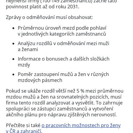
nejmenší firmy (100-149 zaměstnanců) začne tato
povinnost platit až od roku 2031.
Zprávy o odměňování musí obsahovat:
Průměrnou úroveň mezd podle pohlaví
v jednotlivých kategoriích zaměstnanců
Analýzu rozdílů v odměňování mezi muži
a ženami
Informace o bonusech a dalších složkách
mzdy
Poměr zastoupení mužů a žen v různých
mzdových pásmech
Pokud se ukáže rozdíl větší než 5 % mezi průměrnou
mzdou mužů a žen na srovnatelných pozicích, musí
firma tento rozdíl analyzovat a vysvětlit. To zahrnuje
spolupráci se zástupci zaměstnanců a vytvoření
akčního plánu pro nápravu zjištěných nerovností.
Přečtěte si také
o pracovních možnostech pro ženy
v ČR a zahraničí
.