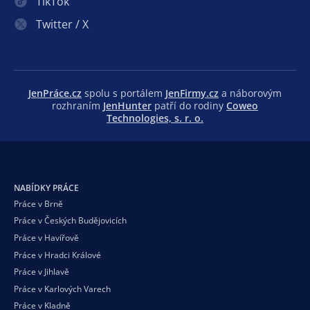
TikTok
Twitter / X
JenPráce.cz
spolu s portálem
JenFirmy.cz
a náborovým
rozhraním
JenHunter
patří do rodiny
Coweo
Technologies, s. r. o.
NABÍDKY PRÁCE
Práce v Brně
Práce v Českých Budějovicích
Práce v Havířově
Práce v Hradci Králové
Práce v Jihlavě
Práce v Karlových Varech
Práce v Kladně