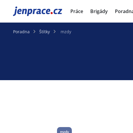
JenPráce.cz
Práce
Brigády
Poradn
Poradna
Štítky
mzdy
mzdy