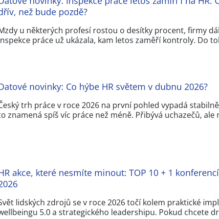
Datové novinky: Inspekce práce letos zamíří i na HR. C
dřív, než bude pozdě?
Mzdy u některých profesí rostou o desítky procent, firmy dál
inspekce práce už ukázala, kam letos zaměří kontroly. Do t
Datové novinky: Co hýbe HR světem v dubnu 2026?
Český trh práce v roce 2026 na první pohled vypadá stabilně,
to znamená spíš víc práce než méně. Přibývá uchazečů, ale
HR akce, které nesmíte minout: TOP 10 + 1 konferencí 
2026
Svět lidských zdrojů se v roce 2026 točí kolem praktické imp
wellbeingu 5.0 a strategického leadershipu. Pokud chcete dr