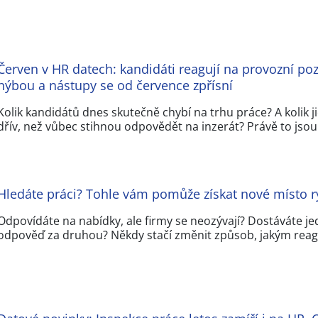
Červen v HR datech: kandidáti reagují na provozní po
hýbou a nástupy se od července zpřísní
Kolik kandidátů dnes skutečně chybí na trhu práce? A kolik jic
dřív, než vůbec stihnou odpovědět na inzerát? Právě to jso
Hledáte práci? Tohle vám pomůže získat nové místo ry
Odpovídáte na nabídky, ale firmy se neozývají? Dostáváte j
odpověď za druhou? Někdy stačí změnit způsob, jakým reagu