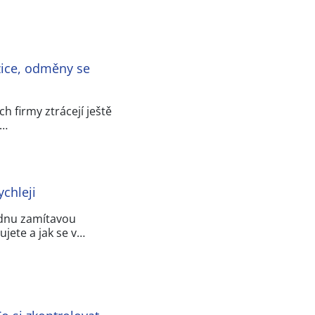
zice, odměny se
h firmy ztrácejí ještě
u…
chleji
ednu zamítavou
jete a jak se v…