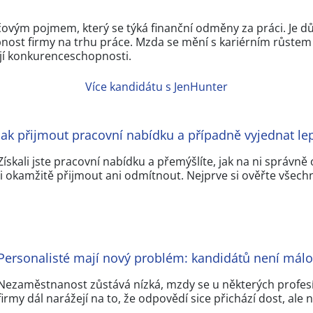
líčovým pojmem, který se týká finanční odměny za práci. Je 
ost firmy na trhu práce. Mzda se mění s kariérním růstem a
její konkurenceschopnosti.
Více kandidátu s JenHunter
Jak přijmout pracovní nabídku a případně vyjednat l
Získali jste pracovní nabídku a přemýšlíte, jak na ni správ
ji okamžitě přijmout ani odmítnout. Nejprve si ověřte všec
Personalisté mají nový problém: kandidátů není málo,
Nezaměstnanost zůstává nízká, mzdy se u některých profes
firmy dál narážejí na to, že odpovědí sice přichází dost, ale