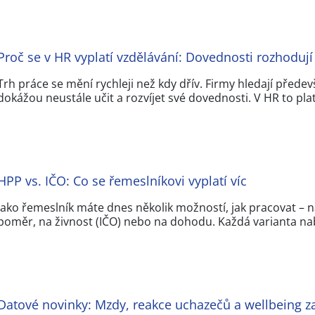
Proč se v HR vyplatí vzdělávání: Dovednosti rozhoduj
Trh práce se mění rychleji než kdy dřív. Firmy hledají předevší
dokážou neustále učit a rozvíjet své dovednosti. V HR to pla
HPP vs. IČO: Co se řemeslníkovi vyplatí víc
Jako řemeslník máte dnes několik možností, jak pracovat – n
poměr, na živnost (IČO) nebo na dohodu. Každá varianta nab
Datové novinky: Mzdy, reakce uchazečů a wellbeing 