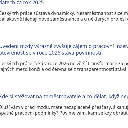
datech za rok 2025
Český trh práce zůstává dynamický. Nezaměstnanost sice mír
dál aktivně hledají nové zaměstnance a u některých profesí
Uvedení mzdy výrazně zvyšuje zájem o pracovní inzer
otevřenost se v roce 2026 stává povinností
Český trh práce čeká v roce 2026 největší transformace za po
tajných mezd končí a od června se z transparentnosti stáv
Kde si stěžovat na zaměstnavatele a co dělat, když nep
Dluží vám v práci mzdu, máte nezaplacené přesčasy, šikanuje
špatné pracovní podmínky? Povíme vám, kam se kdy obrátit,