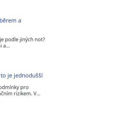
ýběrem a
je podle jiných not?
i a…
 to je jednodušší
podmínky pro
nčním rizikem. V…