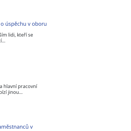
í o úspěchu v oboru
m lidi, kteří se
tí…
a hlavní pracovní
ízí jinou…
zaměstnanců v