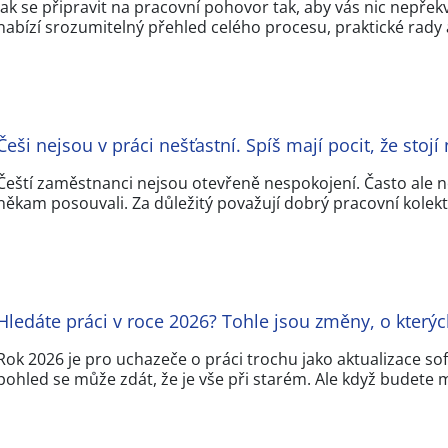
Jak se připravit na pracovní pohovor tak, aby vás nic nepře
nabízí srozumitelný přehled celého procesu, praktické rady
Češi nejsou v práci nešťastní. Spíš mají pocit, že stojí
Čeští zaměstnanci nejsou otevřeně nespokojení. Často ale ne
někam posouvali. Za důležitý považují dobrý pracovní kolekt
Hledáte práci v roce 2026? Tohle jsou změny, o kterýc
Rok 2026 je pro uchazeče o práci trochu jako aktualizace so
pohled se může zdát, že je vše při starém. Ale když budete