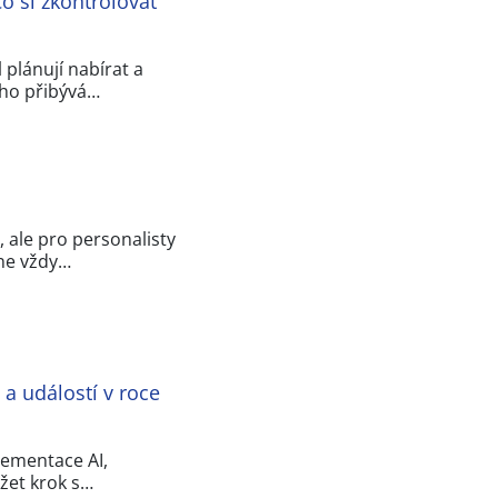
o si zkontrolovat
 plánují nabírat a
oho přibývá…
 ale pro personalisty
 ne vždy…
a událostí v roce
lementace AI,
žet krok s…