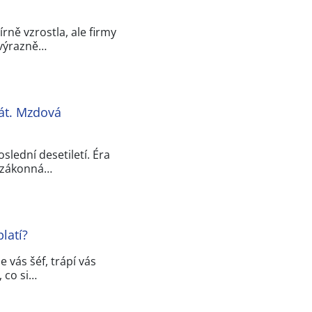
ně vzrostla, ale firmy
 výrazně…
át. Mzdová
slední desetiletí. Éra
á zákonná…
latí?
 vás šéf, trápí vás
 co si…