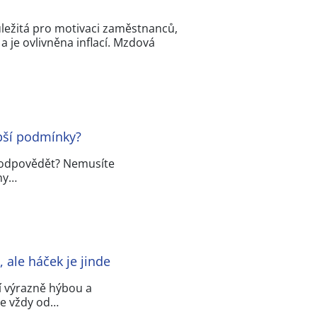
důležitá pro motivaci zaměstnanců,
 je ovlivněna inflací. Mzdová
epší podmínky?
ně odpovědět? Nemusíte
hny…
 ale háček je jinde
í výrazně hýbou a
 ne vždy od…