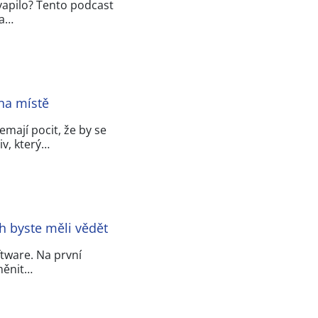
kvapilo? Tento podcast
 a…
 na místě
mají pocit, že by se
iv, který…
h byste měli vědět
ftware. Na první
 měnit…