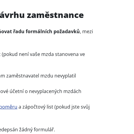
návrhu zaměstnance
ňovat řadu formálních požadavků
, mezi
t (pokud není vaše mzda stanovena ve
vám zaměstnavatel mzdu nevyplatil
ové účetní o nevyplacených mzdách
 poměru
a zápočtový list (pokud jste svůj
edepsán žádný formulář.