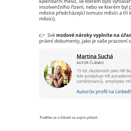
kalendářní měsíc, ve kterém bylo vyhláš
insolvenčního řízení, nebo ve kterém byl 
měsíce předcházející tomuto měsíci a tři 
měsíci).
👉 Své
mzdové nároky vyplníte na úřa
právní dokumenty, jako je vaše pracovní s
Martina Suchá
AUTOR ČLÁNKU
15 let zkušeností jako HR 
kde poskytuje HR poradenstv
zaměstnanců, employee rela
Autorův profil na Linked
Podělte se o článek se svými přáteli.