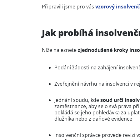
Připravili jsme pro vás
vzorový insolvenč
Jak probíhá insolvenčn
Níže naleznete
zjednodušené kroky inso
Podání žádosti na zahájení insolvenč
Zveřejnění návrhu na insolvenci v rej
Jednání soudu, kde
soud určí insol
zaměstnance, aby se o svá práva při
pokládá se jeho pohledávka za uplatn
dlužníka nebo z daňové evidence
Insolvenční správce provede revizi v