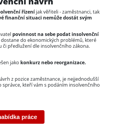
venční návrh
olvenční řízení
jak věřiteli - zaměstnanci, tak
své finanční situaci nemůže dostát svým
avatel
povinnost na sebe podat insolvenční
 dostane do ekonomických problémů, které
u či předlužení dle insolvenčního zákona.
ešen jako
konkurz nebo reorganizace.
ávrh z pozice zaměstnance, je nejjednodušší
 správce, kteří vám s podáním insolvenčního
nabídka práce