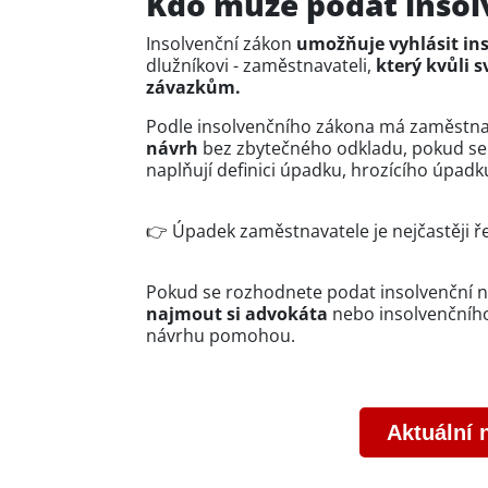
Kdo může podat insol
Insolvenční zákon
umožňuje vyhlásit ins
dlužníkovi - zaměstnavateli,
který kvůli 
závazkům.
Podle insolvenčního zákona má zaměstn
návrh
bez zbytečného odkladu, pokud se
naplňují definici úpadku, hrozícího úpadk
👉 Úpadek zaměstnavatele je nejčastěji ř
Pokud se rozhodnete podat insolvenční n
najmout si advokáta
nebo insolvenčního
návrhu pomohou.
Aktuální 