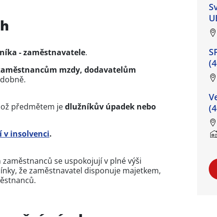
S
U
rh
S
níka - zaměstnavatele
.
(
aměstnancům mzdy, dodavatelům
dobně.
V
jehož předmětem je
dlužníkův úpadek nebo
(
 v insolvenci
.
 zaměstnanců se uspokojují v plné výši
ínky, že zaměstnavatel disponuje majetkem,
aměstnanců.