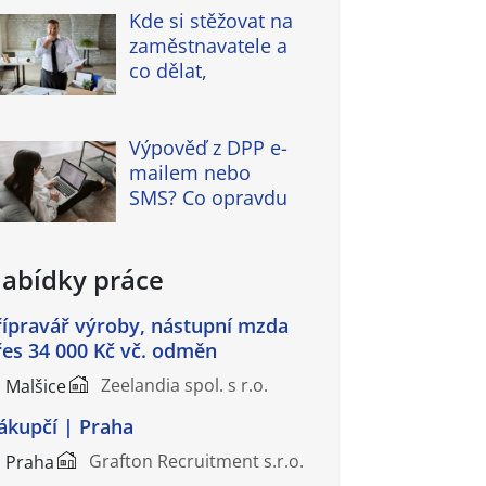
Kde si stěžovat na
zaměstnavatele a
co dělat,
Výpověď z DPP e-
mailem nebo
SMS? Co opravdu
abídky práce
řípravář výroby, nástupní mzda
řes 34 000 Kč vč. odměn
Zeelandia spol. s r.o.
Malšice
ákupčí | Praha
Grafton Recruitment s.r.o.
Praha