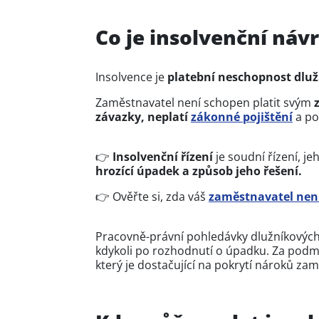
Co je insolvenční náv
Insolvence je
platební neschopnost dluž
Zaměstnavatel není schopen platit svým
z
závazky, neplatí
zákonné pojištění
a po
👉
Insolvenční řízení
je soudní řízení, 
hrozící úpadek a způsob jeho řešení.
👉 Ověřte si, zda váš
zaměstnavatel není
Pracovně-právní pohledávky dlužníkových
kdykoli po rozhodnutí o úpadku. Za podm
který je dostačující na pokrytí nároků z