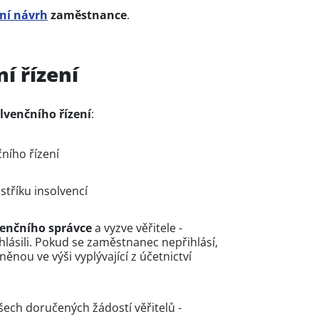
ní návrh
zaměstnance
.
í řízení
lvenčního řízení
:
ního řízení
stříku insolvencí
venčního správce
a vyzve věřitele -
hlásili. Pokud se zaměstnanec nepřihlásí,
ěnou ve výši vyplývající z účetnictví
šech doručených žádostí věřitelů -