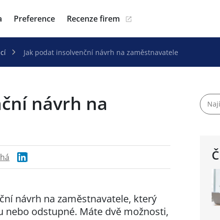
a
Preference
Recenze firem
cí
Jak podat insolvenční návrh na zaměstnavatele
nční návrh na
Č
chá
ční návrh na zaměstnavatele, který
u nebo odstupné. Máte dvě možnosti,