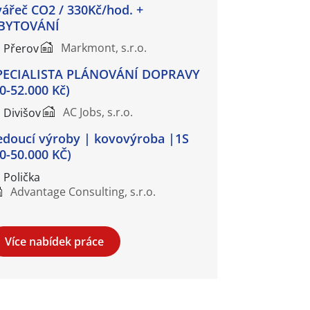
vářeč CO2 / 330Kč/hod. +
BYTOVÁNÍ
Markmont, s.r.o.
Přerov
PECIALISTA PLÁNOVÁNÍ DOPRAVY
40-52.000 Kč)
AC Jobs, s.r.o.
Divišov
edoucí výroby | kovovýroba |1S
40-50.000 KČ)
Polička
Advantage Consulting, s.r.o.
Více nabídek práce