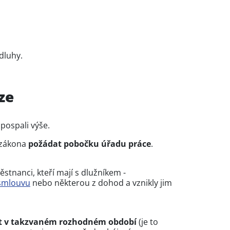
 dluhy.
ze
pospali výše.
 zákona
požádat pobočku úřadu práce
.
tnanci, kteří mají s dlužníkem -
smlouvu
nebo některou z dohod a vznikly jim
t v takzvaném rozhodném období
(je to