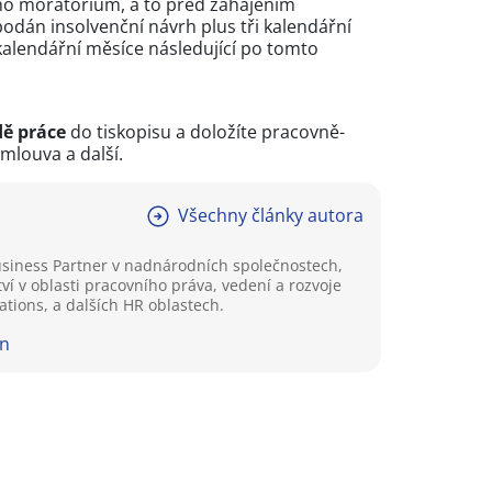
eno moratorium, a to před zahájením
podán insolvenční návrh plus tři kalendářní
kalendářní měsíce následující po tomto
dě práce
do tiskopisu a doložíte pracovně-
mlouva a další.
Všechny články autora
Business Partner v nadnárodních společnostech,
í v oblasti pracovního práva, vedení a rozvoje
tions, a dalších HR oblastech.
In