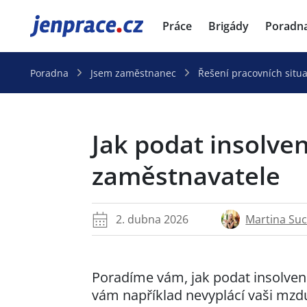
JenPráce.cz
Práce
Brigády
Poradn
Poradna
Jsem zaměstnanec
Řešení pracovních situa
Jak podat insolve
zaměstnavatele
Martina Su
2. dubna 2026
Poradíme vám, jak podat insolven
vám například nevyplácí vaši mzd