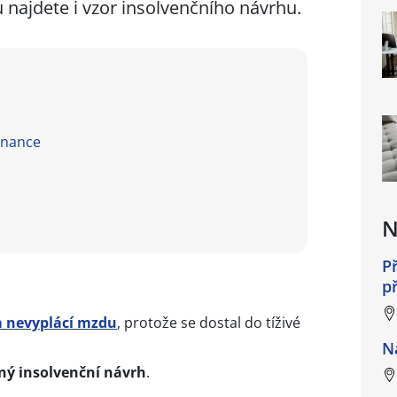
u najdete i vzor insolvenčního návrhu.
tnance
N
P
p
 nevyplácí mzdu
, protože se dostal do tíživé
N
ný insolvenční návrh
.