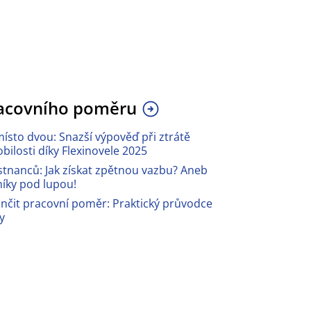
acovního poměru
ísto dvou: Snazší výpověď při ztrátě
bilosti díky Flexinovele 2025
nanců: Jak získat zpětnou vazbu? Aneb
níky pod lupou!
ončit pracovní poměr: Praktický průvodce
y