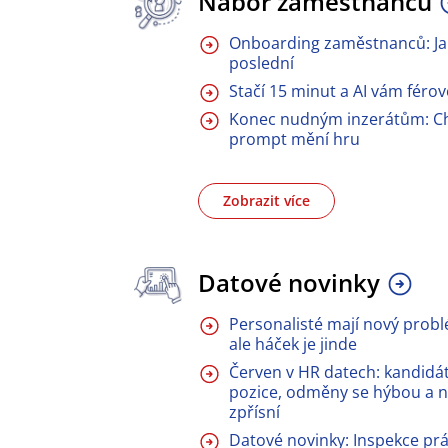
Nábor zaměstnanců
Onboarding zaměstnanců: Jak
poslední
Stačí 15 minut a AI vám féro
Konec nudným inzerátům: C
prompt mění hru
Zobrazit více
Datové novinky
Personalisté mají nový probl
ale háček je jinde
Červen v HR datech: kandidát
pozice, odměny se hýbou a n
zpřísní
Datové novinky: Inspekce prác