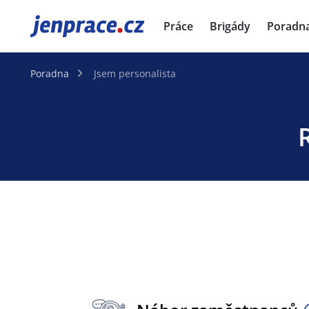
JenPráce.cz
Práce
Brigády
Poradn
Poradna
Jsem personalista