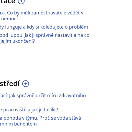
tace
xi: Co by měli zaměstnavatelé vědět v
ě nemocí
dy funguje a kdy si koledujete o problém
od lupou: Jak ji správně nastavit a na co
i jejím ukončení?
středí
ací: Jak správně určit míru zdravotního
pracoviště a jak jí docílit?
 a pohoda v týmu. Proč se voda stává
emním benefitem