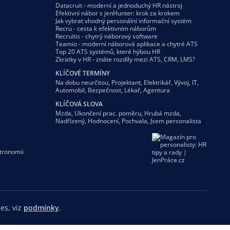
Datacruit - moderní a jednoduchý HR nástroj
Efektivní nábor s jenHunter: krok za krokem
Jak vybrat vhodný personální informační systém
Recru - cesta k efektivním náborům
Recruitis - chytrý náborový software
Teamio - moderní náborová aplikace a chytré ATS
Top 20 ATS systémů, které hýbou HR
Zkratky v HR - znáte rozdíly mezi ATS, CRM, LMS?
KLÍČOVÉ TERMÍNY
Na dobu neurčitou
,
Projektant
,
Elektrikář
,
Vývoj
,
IT
,
Automobil
,
Bezpečnost
,
Lékař
,
Agentura
KLÍČOVÁ SLOVA
Mzda
,
Ukončení prac. poměru
,
Hrubá mzda
,
Nadřízený
,
Hodnocení
,
Pochvala
,
Jsem personalista
tronomii
es, viz
podmínky
.