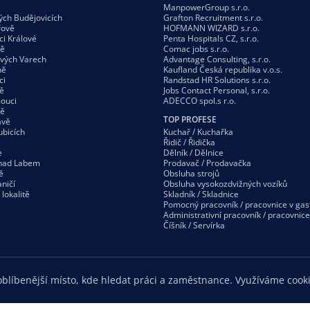
ManpowerGroup s.r.o.
ých Budějovicích
Grafton Recruitment s.r.o.
řově
HOFMANN WIZARD s.r.o.
ci Králové
Penta Hospitals CZ, s.r.o.
vě
Comac jobs s.r.o.
ových Varech
Advantage Consulting, s.r.o.
ně
Kaufland Česká republika v.o.s.
ci
Randstad HR Solutions s.r.o.
ě
Jobs Contact Personal, s.r.o.
ouci
ADECCO spol.s r.o.
vě
TOP PROFESE
avě
ubicích
Kuchař / Kuchařka
Řidič / Řidička
e
Dělník / Dělnice
 nad Labem
Prodavač / Prodavačka
ě
Obsluha strojů
ničí
Obsluha vysokozdvižných vozíků
í
lokalitě
Skladník / Skladnice
Pomocný pracovník / pracovnice v gas
Administrativní pracovník / pracovnice
Číšník / Servírka
blíbenější místo, kde hledat práci a zaměstnance. Využíváme cooki