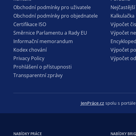
Obchodní podmínky pro uživatele
Nejčastější
Obchodní podmínky pro objednatele
Kalkulačka
Certifikace ISO
Výpočet či
Směrnice Parlamentu a Rady EU
Výpočet n
Informační memorandum
Encykloped
Kodex chování
Výpočet p
Privacy Policy
Výpočet o
Prohlášení o přístupnosti
Transparentní zprávy
JenPráce.cz
spolu s portá
NABÍDKY PRÁCE
NABÍDKY BRI