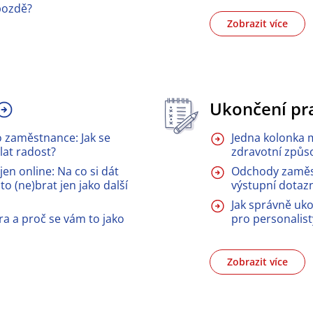
pozdě?
Zobrazit více
Ukončení pr
o zaměstnance: Jak se
Jedna kolonka m
at radost?
zdravotní způso
en online: Na co si dát
Odchody zaměst
to (ne)brat jen jako další
výstupní dotaz
Jak správně uk
ra a proč se vám to jako
pro personalist
Zobrazit více