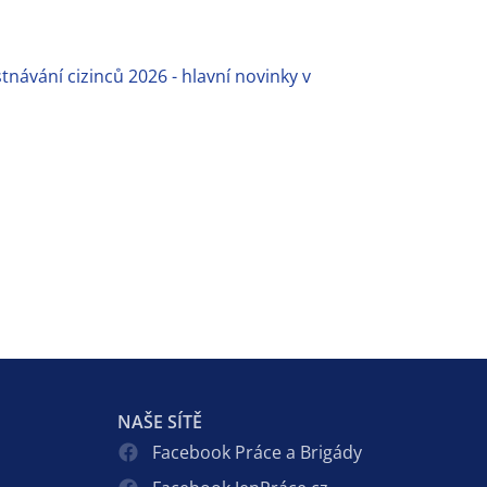
návání cizinců 2026 - hlavní novinky v
NAŠE SÍTĚ
Facebook Práce a Brigády