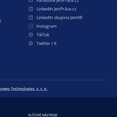
Facebook JenPráce.cz
LinkedIn JenPráce.cz
LinkedIn skupina JenHR
i
Instagram
TikTok
Twitter / X
oweo Technologies, s. r. o.
KLÍČOVÉ NÁSTROJE