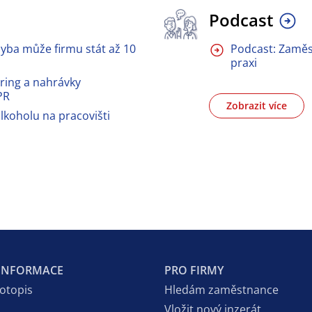
Podcast
yba může firmu stát až 10
Podcast: Zaměst
praxi
ring a nahrávky
PR
Zobrazit více
lkoholu na pracovišti
 INFORMACE
PRO FIRMY
votopis
Hledám zaměstnance
Vložit nový inzerát