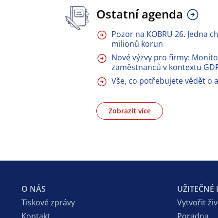
Ostatní agenda
Pozor na KOBRU 26. Jedna ch
milionů korun
Nové výzvy pro firmy: Monito
zaměstnanců v kontextu GD
Vše, co potřebujete vědět o a
Zobrazit více
O NÁS
UŽITEČNÉ
Tiskové zprávy
Vytvořit ži
Kontakt
Poradna