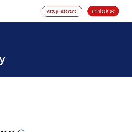
Vstup inzerenti
Přihlásit se
y