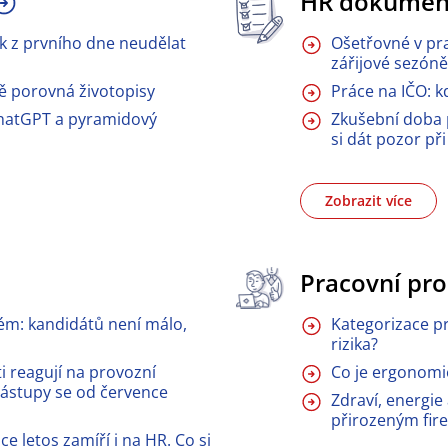
HR dokumen
 z prvního dne neudělat
Ošetřovné v pra
zářijové sezón
vě porovná životopisy
Práce na IČO: k
hatGPT a pyramidový
Zkušební doba p
si dát pozor př
Zobrazit více
Pracovní pro
ém: kandidátů není málo,
Kategorizace pr
rizika?
i reagují na provozní
Co je ergonomie 
ástupy se od července
Zdraví, energie
přirozeným fir
e letos zamíří i na HR. Co si