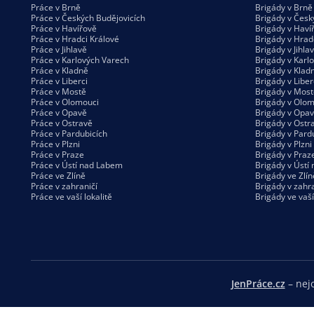
Práce v Brně
Brigády v Brně
Práce v Českých Budějovicích
Brigády v Česk
Práce v Havířově
Brigády v Haví
Práce v Hradci Králové
Brigády v Hrad
Práce v Jihlavě
Brigády v Jihla
Práce v Karlových Varech
Brigády v Karl
Práce v Kladně
Brigády v Klad
Práce v Liberci
Brigády v Liber
Práce v Mostě
Brigády v Most
Práce v Olomouci
Brigády v Olom
Práce v Opavě
Brigády v Opa
Práce v Ostravě
Brigády v Ostr
Práce v Pardubicích
Brigády v Pard
Práce v Plzni
Brigády v Plzni
Práce v Praze
Brigády v Praz
Práce v Ústí nad Labem
Brigády v Ústí
Práce ve Zlíně
Brigády ve Zlín
Práce v zahraničí
Brigády v zahra
Práce ve vaší
lokalitě
Brigády ve vaš
JenPráce.cz
– nejo