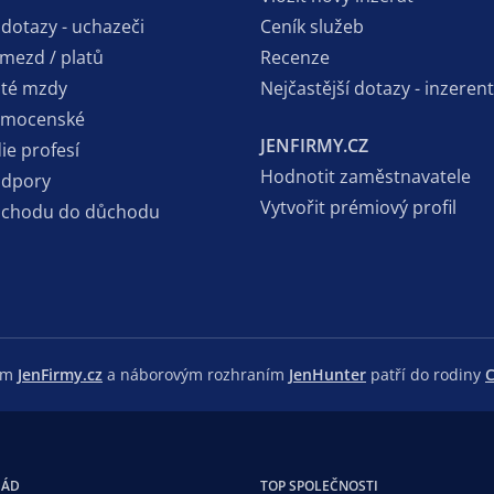
 dotazy - uchazeči
Ceník služeb
 mezd / platů
Recenze
sté mzdy
Nejčastější dotazy - inzerent
emocenské
JENFIRMY.CZ
ie profesí
Hodnotit zaměstnavatele
odpory
Vytvořit prémiový profil
dchodu do důchodu
lem
JenFirmy.cz
a náborovým rozhraním
JenHunter
patří do rodiny
C
GÁD
TOP SPOLEČNOSTI