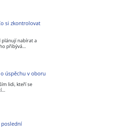
o si zkontrolovat
 plánují nabírat a
oho přibývá…
í o úspěchu v oboru
m lidi, kteří se
tí…
 poslední