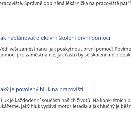
pracoviště. Správně doplněná lékárnička na pracoviště patří
Jak naplánovat efektivní školení první pomoci
Vědí vaši zaměstnanci, jak poskytnout první pomoc? Povíme s
pomoci pro zaměstnance, jak často by se školení mělo opak
Jaký je povolený hluk na pracovišti
Hluk je každodenní součástí našich životů. Na konkrétních 
ukážeme, jaký hluk vydává motor letadla a jak hlučný je bě