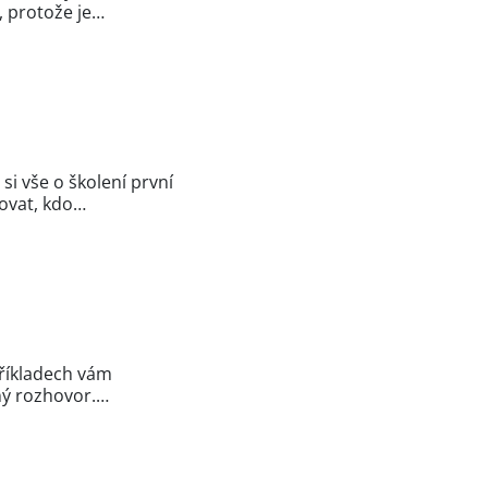
, protože je…
i vše o školení první
ovat, kdo…
příkladech vám
žný rozhovor.…