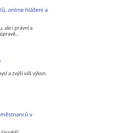
ů, online hlášení a
 ale i právní a
é úpravě…
?
ysl a zvýší váš výkon.
 zaměstnanců v
lárnější,