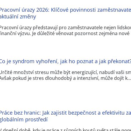
Pracovní úrazy 2026: Klíčové povinnosti zaměstnavatel
aktuální změny
Pracovní úrazy představují pro zaměstnavatele nejen lidskou,
finanční výzvu. Je důležité věnovat pozornost zejména nov
Co je syndrom vyhoření, jak ho poznat a jak překonat
Určité množství stresu může být energizující, nabudí vaši sm
Avšak pokud je stres dlouhodobý a intenzivní, může dojít k…
Práce bez hranic: Jak zajistit bezpečnost a efektivitu
globálním prostředí
V dnešní době, kdy je práce z různých koutů světa stále popu