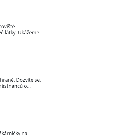
coviště
vé látky. Ukážeme
hraně. Dozvíte se,
aměstnanců o…
ékárničky na