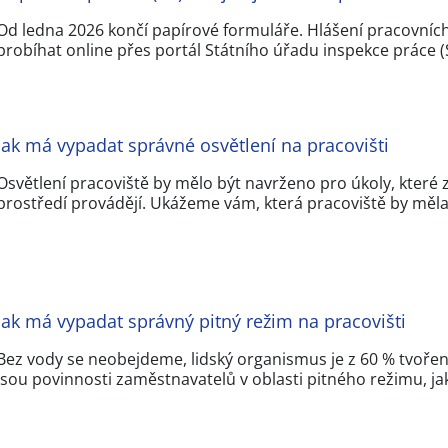
Od ledna 2026 končí papírové formuláře. Hlášení pracovní
probíhat online přes portál Státního úřadu inspekce práce (
Jak má vypadat správné osvětlení na pracovišti
Osvětlení pracoviště by mělo být navrženo pro úkoly, kter
prostředí provádějí. Ukážeme vám, která pracoviště by měl
Jak má vypadat správný pitný režim na pracovišti
Bez vody se neobejdeme, lidský organismus je z 60 % tvořen 
jsou povinnosti zaměstnavatelů v oblasti pitného režimu, j