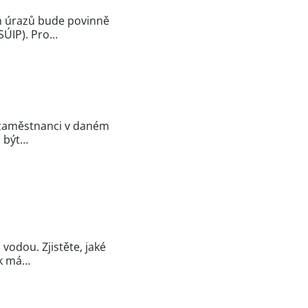
ch úrazů bude povinně
SÚIP). Pro…
é zaměstnanci v daném
a být…
vodou. Zjistěte, jaké
ak má…