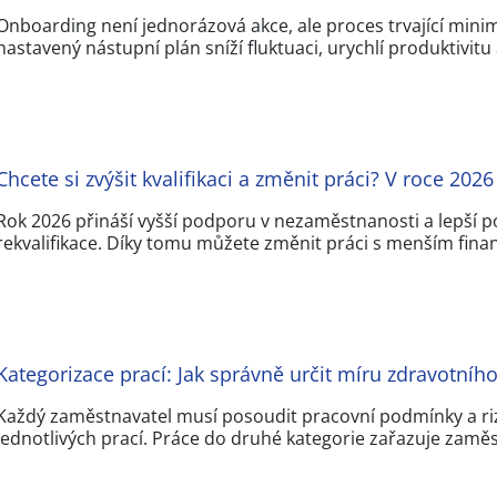
Onboarding není jednorázová akce, ale proces trvající mini
nastavený nástupní plán sníží fluktuaci, urychlí produktivitu
Chcete si zvýšit kvalifikaci a změnit práci? V roce 2026
Rok 2026 přináší vyšší podporu v nezaměstnanosti a lepší 
rekvalifikace. Díky tomu můžete změnit práci s menším fina
Kategorizace prací: Jak správně určit míru zdravotního
Každý zaměstnavatel musí posoudit pracovní podmínky a riz
jednotlivých prací. Práce do druhé kategorie zařazuje zamě