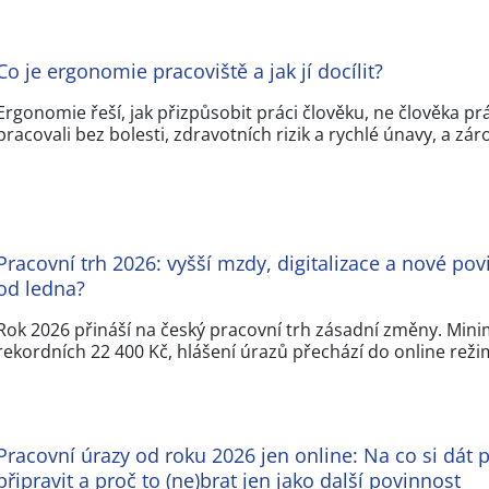
Co je ergonomie pracoviště a jak jí docílit?
Ergonomie řeší, jak přizpůsobit práci člověku, ne člověka pr
pracovali bez bolesti, zdravotních rizik a rychlé únavy, a zá
Pracovní trh 2026: vyšší mzdy, digitalizace a nové pov
od ledna?
Rok 2026 přináší na český pracovní trh zásadní změny. Mini
rekordních 22 400 Kč, hlášení úrazů přechází do online rež
Pracovní úrazy od roku 2026 jen online: Na co si dát p
připravit a proč to (ne)brat jen jako další povinnost