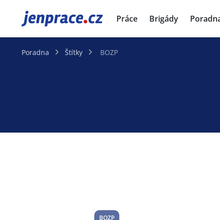
JenPráce.cz
Práce
Brigády
Poradn
Poradna
Štítky
BOZP
BOZP