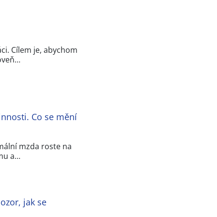
áci. Cílem je, abychom
roveň…
innosti. Co se mění
mální mzda roste na
imu a…
ozor, jak se