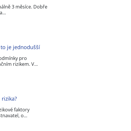
málně 3 měsíce. Dobře
 a…
 to je jednodušší
podmínky pro
nčním rizikem. V…
 rizika?
ikové faktory
stnavatel, o…