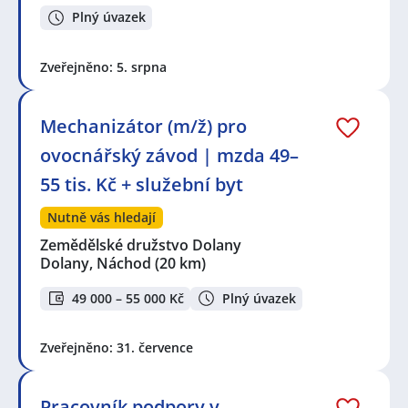
Plný úvazek
Zveřejněno: 5. srpna
Mechanizátor (m/ž) pro
ovocnářský závod | mzda 49–
55 tis. Kč + služební byt
Nutně vás hledají
Zemědělské družstvo Dolany
Dolany, Náchod
(20 km)
49 000 – 55 000 Kč
Plný úvazek
Zveřejněno: 31. července
Pracovník podpory v