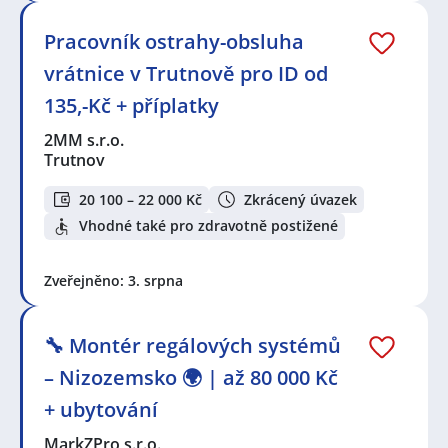
Pracovník ostrahy-obsluha
vrátnice v Trutnově pro ID od
135,-Kč + příplatky
2MM s.r.o.
Trutnov
20 100 – 22 000 Kč
Zkrácený úvazek
Vhodné také pro zdravotně postižené
Zveřejněno: 3. srpna
🔧 Montér regálových systémů
– Nizozemsko 🌍 | až 80 000 Kč
+ ubytování
MarkZPro s.r.o.