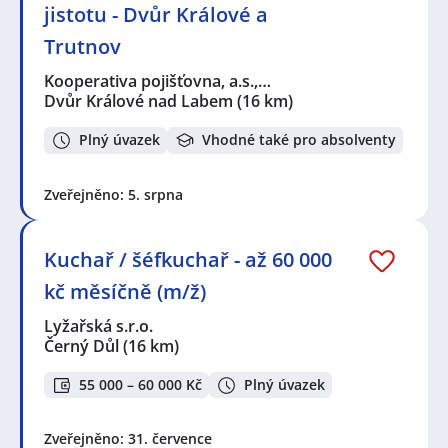
jistotu - Dvůr Králové a
Trutnov
Kooperativa pojišťovna, a.s.,…
Dvůr Králové nad Labem
(16 km)
Plný úvazek
Vhodné také pro absolventy
Zveřejněno: 5. srpna
Kuchař / šéfkuchař - až 60 000
kč měsíčně (m/ž)
Lyžařská s.r.o.
Černý Důl
(16 km)
55 000 – 60 000 Kč
Plný úvazek
Zveřejněno: 31. července