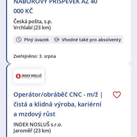
NÁBOROVÝ PŘÍSPĚVEK AŽ 40
000 KČ
Česká pošta, s.p.
Vrchlabí
(23 km)
Plný úvazek
Vhodné také pro absolventy
Zveřejněno: 3. srpna
Operátor/obráběč CNC - m/ž |
čistá a klidná výroba, kariérní
a mzdový růst
INDEX NOSLUŠ s.r.o.
Jaroměř
(23 km)