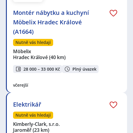
Montér nábytku a kuchyní
Möbelix Hradec Králové
(A1664)
Nutně vás hledají
Möbelix
Hradec Králové
(40 km)
28 000 – 33 000 Kč
Plný úvazek
včerejší
Elektrikář
Nutně vás hledají
Kimberly-Clark, s.r.o.
Jaroměř
(23 km)