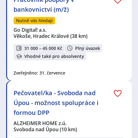
bankovnictví (m/ž)
Nutně vás hledají
Go Digital! a.s.
Věkoše, Hradec Králové
(38 km)
31 000 – 45 000 Kč
Plný úvazek
Vhodné také pro absolventy
Zveřejněno: 31. července
Pečovatel/ka - Svoboda nad
Úpou - možnost spolupráce i
formou DPP
ALZHEIMER HOME z.ú.
Svoboda nad Úpou
(10 km)