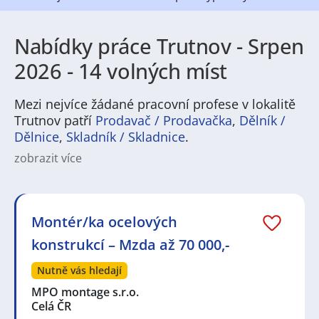
Nabídky práce Trutnov - Srpen
2026 - 14 volných míst
Mezi nejvíce žádané pracovní profese v lokalitě
Trutnov patří
Prodavač / Prodavačka
,
Dělník /
Dělnice
,
Skladník / Skladnice
.
zobrazit více
Práce v Trutnově nabízí široké spektrum možností
pro uchazeče z různých oborů. Město je známé
především silným zastoupením průmyslové výroby,
která vytváří stabilní zaměstnání jak pro kvalifikované
Montér/ka ocelových
dělníky, tak pro technické a administrativní
konstrukcí – Mzda až 70 000,-
pracovníky. Vedle toho se zde uplatní i lidé v oblasti
služeb, obchodu či logistiky. Díky rozmanitosti
Nutně vás hledají
pracovních příležitostí si zde mohou najít vhodné
zaměstnání jak ti, kteří hledají dlouhodobou jistotu,
MPO montage s.r.o.
tak uchazeči preferující flexibilní brigády nebo sezónní
Celá ČR
práci.