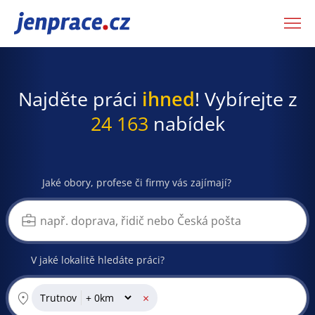
JenPráce.cz
Najděte práci
ihned
! Vybírejte z
24 163
nabídek
Jaké obory, profese či firmy vás zajímají?
V jaké lokalitě hledáte práci?
×
Trutnov