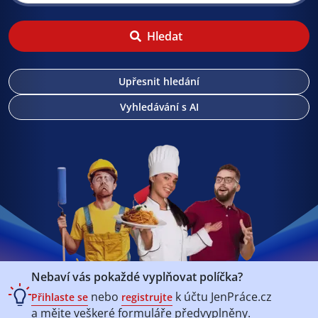
Hledat
Upřesnit hledání
Vyhledávání s AI
Nebaví vás pokaždé vyplňovat políčka?
nebo
k účtu
JenPráce.cz
Přihlaste se
registrujte
a mějte veškeré
formuláře předvyplněny.