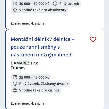
30 000 – 60 000 Kč
Plný úvazek
Králové nad Labem
,
Černý Důl
,
Pec pod Sněžkou
,
Hronov
,
Čistá u Horek
,
Velké Poříčí
,
Vrchlabí
,
Vhodné také pro absolventy
Velichovky
,
Náchod
,
Horní Branná
,
Nahořany
,
Černožice
,
Hynčice
,
Dolní Nová Ves, Lázně Bělohrad
,
Zveřejněno: 4. srpna
Špindlerův Mlýn
,
Nová Paka
,
Smiřice
,
Nové Město,
Broumov, okres Náchod
,
Hořiněves
,
Slavoňov
,
Dobruška
,
Opočno, okres Rychnov nad Kněžnou
,
Montážní dělník / dělnice –
Plotiště nad Labem, Hradec Králové
pouze ranní směny s
nástupem možným ihned!
DAMAREZ s.r.o.
Trutnov
35 000 – 45 000 Kč
Plný úvazek, Zkrácený úvazek
Vhodné také pro cizince
Zveřejněno: 4. srpna