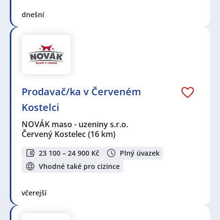
dnešní
Prodavač/ka v Červeném
Kostelci
NOVÁK maso - uzeniny s.r.o.
Červený Kostelec
(16 km)
23 100 – 24 900 Kč
Plný úvazek
Vhodné také pro cizince
včerejší