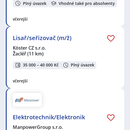
Plný úvazek
Vhodné také pro absolventy
včerejší
Lisař/seřizovač (m/ž)
Köster CZ s.r.o.
Žacléř
(11 km)
35 000 – 40 000 Kč
Plný úvazek
včerejší
Elektrotechnik/Elektronik
ManpowerGroup s.r.o.