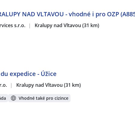
 KRALUPY NAD VLTAVOU - vhodné i pro OZP (A885
vices s.r.o.
|
Kralupy nad Vltavou
(31 km)
adu expedice - Úžice
r.o.
|
Kralupy nad Vltavou
(31 km)
áda
Vhodné také pro cizince