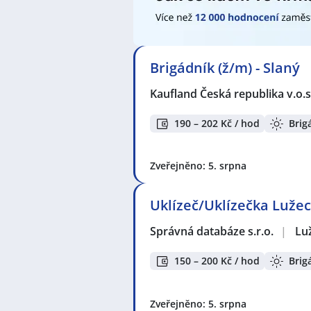
Seznam zobrazených firem s inzerc
KPK sport s.r.o.
,
Czech Aerosol, a.
Správná databáze s.r.o.
,
B+N Czech
Brigádník (ž/m) - Slaný
r.o.
,
Andulka services s.r.o.
,
Milosl
společnost a.s.
,
Adventyn s.r.o.
,
En
Kaufland Česká republika v.o.s
Seznam lokalit v zobrazených inze
190 – 202 Kč / hod
Brig
Celá ČR
,
Velvěty, Rtyně nad Bílino
Mělník
,
Úžice, okres Mělník
,
Děčín
Praha
,
Hostivice
,
Dejvice, Praha
,
R
Zveřejněno: 5. srpna
Uklízeč/Uklízečka Lužec
Správná databáze s.r.o.
|
Lu
150 – 200 Kč / hod
Brig
Zveřejněno: 5. srpna