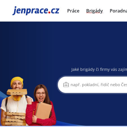
JenPráce.cz
Práce
Brigády
Poradn
Jaké brigády či firmy vás zají