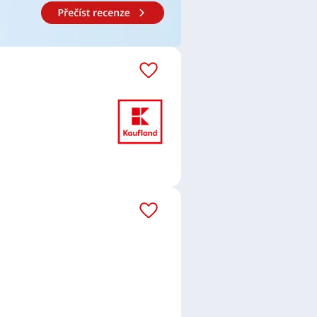
Kaufland Česká republika v.o.s.
,
 s.r.o.
,
McDonald`s ČR spol. s
ULS s.r.o.
,
První novinová
d Vltavou
,
Kralupy nad Vltavou
,
es Kladno
,
Zdiby
,
Jeneč
,
Ruzyně,