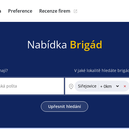
a
Preference
Recenze firem
Nabídka
Brigád
mají?
V jaké lokalitě hledáte brigá
×
Siřejovice
Upřesnit hledání