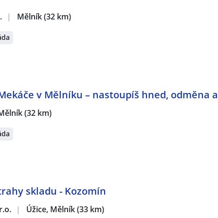
.
|
Mělník
(32 km)
áda
Mekáče v Mělníku – nastoupíš hned, odměna a
Mělník
(32 km)
áda
rahy skladu - Kozomín
r.o.
|
Úžice, Mělník
(33 km)