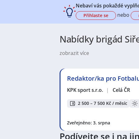
Nebaví vás pokaždé vyplňo
nebo
Přihlaste se
Nabídky brigád Siře
zobrazit více
Charakteristika města a jeho insti
Bartoloměje, který byl postaven v 
Politická a správní struktura: Si
Redaktor/ka pro Fotbalu
Ekonomika a průmysl: Ekonomika Si
KPK sport s.r.o.
|
Celá ČR
zemědělských družstev a rodinných
2 500 – 7 500 Kč / měsíc
Doprava a dostupnost: Obcí procház
dostupná autobusovou dopravou
Bydlení a rodinný život: V Siřejov
Zveřejněno: 3. srpna
klidné a bezpečné místo pro život
Podívejte se i na 