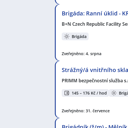
Brigáda: Ranní úklid -
B+N Czech Republic Facility Ser
Brigáda
Zveřejněno: 4. srpna
Strážný/á vnitřního skl
PRIMM bezpečnostní služba s.
145 – 176 Kč / hod
Brig
Zveřejněno: 31. července
Brigádník (ž/m) - Mělník