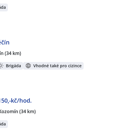
áda
ěčín
ín
(34 km)
Brigáda
Vhodné také pro cizince
50,-kč/hod.
Kozomín
(34 km)
áda