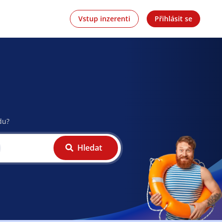
Vstup inzerenti
Přihlásit se
du?
Hledat