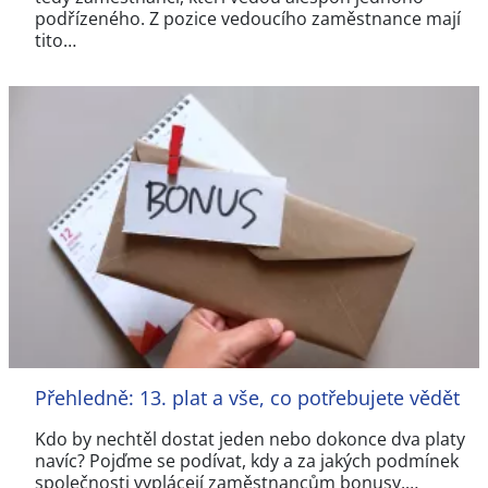
podřízeného. Z pozice vedoucího zaměstnance mají
tito…
Přehledně: 13. plat a vše, co potřebujete vědět
Kdo by nechtěl dostat jeden nebo dokonce dva platy
navíc? Pojďme se podívat, kdy a za jakých podmínek
společnosti vyplácejí zaměstnancům bonusy,…