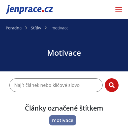
JenPráce.cz
Poradna
Štítky
motivace
Motivace
Články označené štítkem
motivace