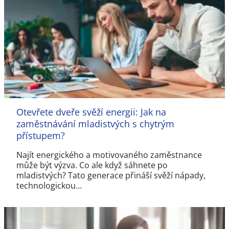
Otevřete dveře svěží energii: Jak na
zaměstnávání mladistvých s chytrým
přístupem?
Najít energického a motivovaného zaměstnance
může být výzva. Co ale když sáhnete po
mladistvých? Tato generace přináší svěží nápady,
technologickou…