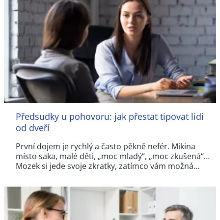
Předsudky u pohovoru: jak přestat tipovat lidi
od dveří
První dojem je rychlý a často pěkně nefér. Mikina
místo saka, malé děti, „moc mladý“, „moc zkušená“…
Mozek si jede svoje zkratky, zatímco vám možná…