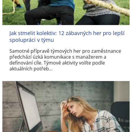
Jak stmelit kolektiv: 12 zábavných her pro lepší
spolupráci v týmu
Samotné přípravě týmových her pro zaměstnance
předchází úzká komunikace s manažerem a
definování cíle. Týmové aktivity volíte podle
aktuálních potřeb…