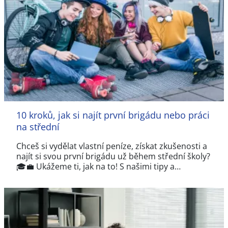
10 kroků, jak si najít první brigádu nebo práci
na střední
Chceš si vydělat vlastní peníze, získat zkušenosti a
najít si svou první brigádu už během střední školy?
🎓💼 Ukážeme ti, jak na to! S našimi tipy a…