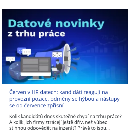
Červen v HR datech: kandidáti reagují na
provozní pozice, odměny se hýbou a nástupy
se od července zpřísní
Kolik kandidátů dnes skutečně chybí na trhu práce?
A kolik jich firmy ztrácejí ještě dřív, než vůbec
stihnou odpovědět na inzerát? Právě to jsou…