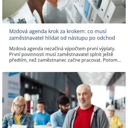
Mzdová agenda krok za krokem: co musí
zaměstnavatel hlídat od nástupu po odchod
Mzdová agenda nezačíná výpočtem první výplaty.
První povinnosti musí zaměstnavatel splnit ještě
předtím, než zaměstnanec začne pracovat. Potom…