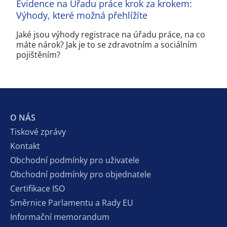
Evidence na Úřadu práce krok za krokem:
Výhody, které možná přehlížíte
Jaké jsou výhody registrace na úřadu práce, na co
máte nárok? Jak je to se zdravotním a sociálním
pojištěním?
O NÁS
Tiskové zprávy
Kontakt
Obchodní podmínky pro uživatele
Obchodní podmínky pro objednatele
Certifikace ISO
Směrnice Parlamentu a Rady EU
Informační memorandum