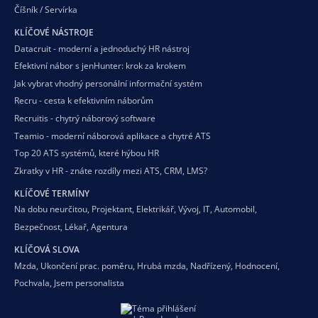
Číšník / Servírka
KLÍČOVÉ NÁSTROJE
Datacruit - moderní a jednoduchý HR nástroj
Efektivní nábor s jenHunter: krok za krokem
Jak vybrat vhodný personální informační systém
Recru - cesta k efektivním náborům
Recruitis - chytrý náborový software
Teamio - moderní náborová aplikace a chytré ATS
Top 20 ATS systémů, které hýbou HR
Zkratky v HR - znáte rozdíly mezi ATS, CRM, LMS?
KLÍČOVÉ TERMÍNY
Na dobu neurčitou
,
Projektant
,
Elektrikář
,
Vývoj
,
IT
,
Automobil
,
Bezpečnost
,
Lékař
,
Agentura
KLÍČOVÁ SLOVA
Mzda
,
Ukončení prac. poměru
,
Hrubá mzda
,
Nadřízený
,
Hodnocení
,
Pochvala
,
Jsem personalista