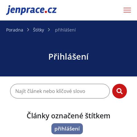
JenPráce.cz
Poradna
Štítky
přihlášení
Přihlášení
Články označené štítkem
přihlášení