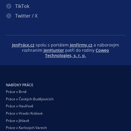
TikTok
Twitter / X
JenPráce.cz
spolu s portálem
JenFirmy.cz
a náborovým
rozhraním
JenHunter
patří do rodiny
Coweo
Technologies, s. r. o.
NABÍDKY PRÁCE
Práce v Brně
Práce v Českých Budějovicích
Práce v Havířově
Práce v Hradci Králové
Práce v Jihlavě
Práce v Karlových Varech