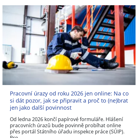
Pracovní úrazy od roku 2026 jen online: Na co
si dát pozor, jak se připravit a proč to (ne)brat
jen jako další povinnost
Od ledna 2026 končí papírové formuláře. Hlášení
pracovních úrazů bude povinně probíhat online
přes portál Státního úřadu inspekce práce (SÚIP).
Pro…