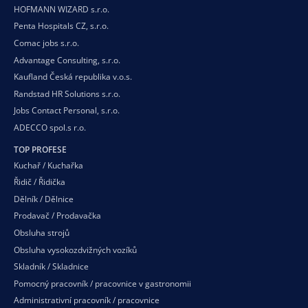
HOFMANN WIZARD s.r.o.
Penta Hospitals CZ, s.r.o.
Comac jobs s.r.o.
Advantage Consulting, s.r.o.
Kaufland Česká republika v.o.s.
Randstad HR Solutions s.r.o.
Jobs Contact Personal, s.r.o.
ADECCO spol.s r.o.
TOP PROFESE
Kuchař / Kuchařka
Řidič / Řidička
Dělník / Dělnice
Prodavač / Prodavačka
Obsluha strojů
Obsluha vysokozdvižných vozíků
Skladník / Skladnice
Pomocný pracovník / pracovnice v gastronomii
Administrativní pracovník / pracovnice