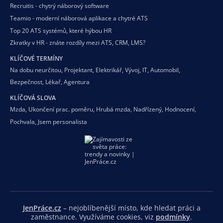
Recruitis - chytrý náborový software
Teamio - moderní náborová aplikace a chytré ATS
Top 20 ATS systémů, které hýbou HR
Zkratky v HR - znáte rozdíly mezi ATS, CRM, LMS?
KLÍČOVÉ TERMÍNY
Na dobu neurčitou
,
Projektant
,
Elektrikář
,
Vývoj
,
IT
,
Automobil
,
Bezpečnost
,
Lékař
,
Agentura
KLÍČOVÁ SLOVA
Mzda
,
Ukončení prac. poměru
,
Hrubá mzda
,
Nadřízený
,
Hodnocení
,
Pochvala
,
Jsem personalista
JenPráce.cz
– nejoblíbenější místo, kde hledat práci a
zaměstnance. Využíváme cookies, viz
podmínky
.