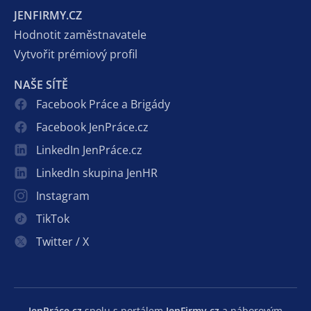
JENFIRMY.CZ
Hodnotit zaměstnavatele
Vytvořit prémiový profil
NAŠE SÍTĚ
Facebook Práce a Brigády
Facebook JenPráce.cz
LinkedIn JenPráce.cz
LinkedIn skupina JenHR
Instagram
TikTok
Twitter / X
JenPráce.cz
spolu s portálem
JenFirmy.cz
a náborovým