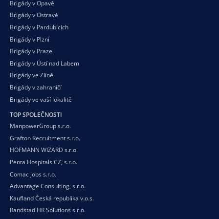
Brigády v Opavě
Brigády v Ostravě
Brigády v Pardubicích
Brigády v Plzni
Brigády v Praze
Brigády v Ústí nad Labem
Brigády ve Zlíně
Brigády v zahraničí
Brigády ve vaší
lokalitě
TOP SPOLEČNOSTI
ManpowerGroup s.r.o.
Grafton Recruitment s.r.o.
HOFMANN WIZARD s.r.o.
Penta Hospitals CZ, s.r.o.
Comac jobs s.r.o.
Advantage Consulting, s.r.o.
Kaufland Česká republika v.o.s.
Randstad HR Solutions s.r.o.