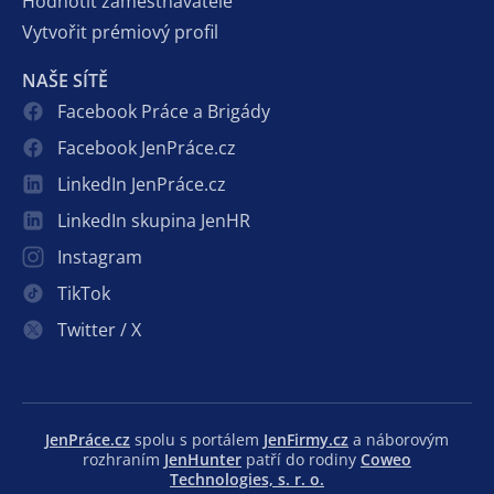
Hodnotit zaměstnavatele
Vytvořit prémiový profil
NAŠE SÍTĚ
Facebook Práce a Brigády
Facebook JenPráce.cz
LinkedIn JenPráce.cz
LinkedIn skupina JenHR
Instagram
TikTok
Twitter / X
JenPráce.cz
spolu s portálem
JenFirmy.cz
a náborovým
rozhraním
JenHunter
patří do rodiny
Coweo
Technologies, s. r. o.