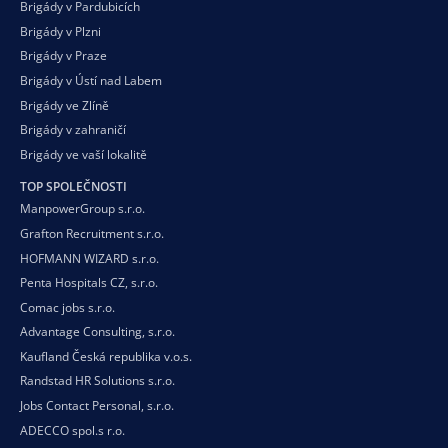
Brigády v Pardubicích
Brigády v Plzni
Brigády v Praze
Brigády v Ústí nad Labem
Brigády ve Zlíně
Brigády v zahraničí
Brigády ve vaší
lokalitě
TOP SPOLEČNOSTI
ManpowerGroup s.r.o.
Grafton Recruitment s.r.o.
HOFMANN WIZARD s.r.o.
Penta Hospitals CZ, s.r.o.
Comac jobs s.r.o.
Advantage Consulting, s.r.o.
Kaufland Česká republika v.o.s.
Randstad HR Solutions s.r.o.
Jobs Contact Personal, s.r.o.
ADECCO spol.s r.o.