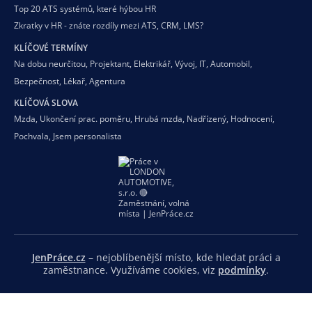
Top 20 ATS systémů, které hýbou HR
Zkratky v HR - znáte rozdíly mezi ATS, CRM, LMS?
KLÍČOVÉ TERMÍNY
Na dobu neurčitou
,
Projektant
,
Elektrikář
,
Vývoj
,
IT
,
Automobil
,
Bezpečnost
,
Lékař
,
Agentura
KLÍČOVÁ SLOVA
Mzda
,
Ukončení prac. poměru
,
Hrubá mzda
,
Nadřízený
,
Hodnocení
,
Pochvala
,
Jsem personalista
JenPráce.cz
– nejoblíbenější místo, kde hledat práci a
zaměstnance. Využíváme cookies, viz
podmínky
.