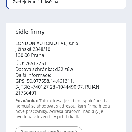
Zveřejněno: 11. května
Sídlo firmy
LONDON AUTOMOTIVE, s.r.o.
Jičínská 2348/10
130 00 Praha
IČO: 26512751
Datová schránka: d22iz6w
Další informace:
GPS: 50.077558,14.461311,
S-JTSK: -740127.28 -1044490.97, RUIAN:
21766401
Poznámka:
Tato adresa je sídlem společnosti a
nemusí se shodovat s adresou, kam firma hledá
nové pracovníky. Adresa pracovní nabídky je
uvedena v inzerci - v poli Lokalita.
Recenze od zaměstnanců