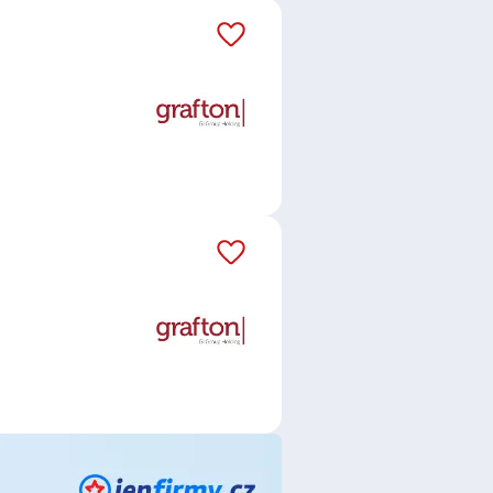
áš email dostávejte aktuální
rafton Recruitment s.r.o.
,
 CZ s.r.o.
,
Kaufland Česká
.o.
,
Manuvia Expert Recruitment
ta Czech s.r.o.
,
mBlue Czech,
nie Českobratrské církve
r.o.
,
SENCO Příbram spol. s r.o.
,
a, s.r.o.
,
Krajské ředitelství policie
e, s.r.o.
,
Flagship EXECUTIVE
í poradce / poradkyně
,
Specialista
ní
,
Prodavač / Prodavačka
,
čka
,
Montážník / Montážnice
,
erka logistiky
,
Provozní manažer