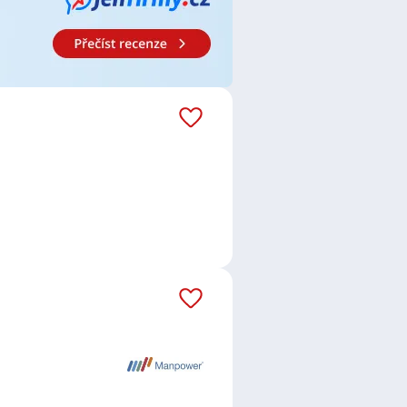
/ Opravářka
,
Operátor /
 prodejkyně vozů
,
Strojník /
vnice výzkumu a vývoje
,
Technolog
chnik / Elektrotechnička
,
řka
,
Kontrolor / kontrolorka
der / Vedoucí směny
Strakonice
,
Protivín
,
Mirotice
,