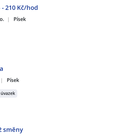
 - 210 Kč/hod
o.
|
Písek
na
|
Písek
 úvazek
 2 směny