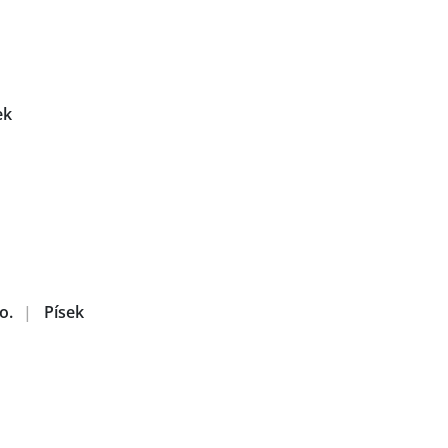
ek
o.
|
Písek