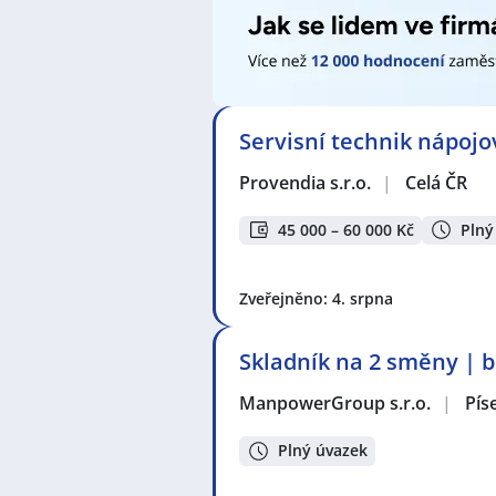
/ manažerka
,
Vedoucí týmu / Tea
operátorka výroby
,
Programátor /
Strojnice
,
Technik / technička ve st
/ technoložka výroby
,
Servisní tec
Elektromechanik / Elektromechan
kvality
,
Specialista / specialistka kv
Servisní technik nápoj
Seznam lokalit v zobrazených inze
Provendia s.r.o.
|
Celá ČR
Celá ČR
,
Písek
,
Budějovické Předmě
Vodňany
,
Temelín
45 000 – 60 000 Kč
Plný
Zveřejněno: 4. srpna
Skladník na 2 směny | 
ManpowerGroup s.r.o.
|
Pís
Plný úvazek