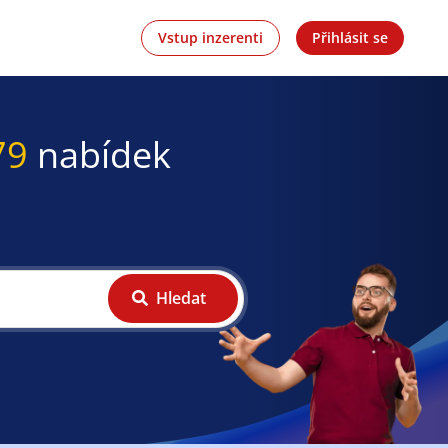
Vstup inzerenti
Přihlásit se
79
nabídek
Hledat