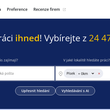
a
Preference
Recenze firem
ráci
ihned
! Vybírejte z
24 4
ás zajímají?
V jaké lokalitě hledáte práci?
×
Písek
Upřesnit hledání
Vyhledávání s AI