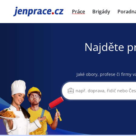
JenPráce.cz
Práce
Brigády
Poradn
Najděte p
Jaké obory, profese či firmy v