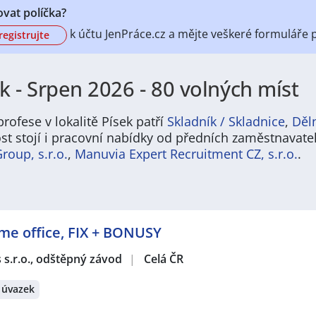
vat políčka?
k účtu
JenPráce.cz a mějte veškeré
formuláře 
registrujte
k - Srpen 2026 - 80 volných míst
rofese v lokalitě Písek patří
Skladník / Skladnice
,
Děln
st stojí i pracovní nabídky od předních zaměstnavate
oup, s.r.o.
,
Manuvia Expert Recruitment CZ, s.r.o.
.
žitosti, město Písek nabízí široké možnosti uplatnění v různ
or ale získávají také služby, obchod či administrativa. Díky 
e řada pozic vhodná jak pro zkušené odborníky, tak i pro abs
ome office, FIX + BONUSY
dobou. Práce v Písku tak může být zajímavou volbou pro každ
u.
s s.r.o., odštěpný závod
|
Celá ČR
it příjemné prostředí menšího sídla s veškerou občanskou vy
eně a možnost aktivního trávení volného času – ať už při sp
 úvazek
de pravidelně konají. Díky dobré dopravní dostupnosti je na
 pracovního, ale i osobního života. Život v Písku je tak vyv