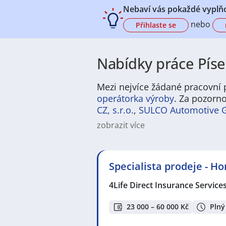
Nebaví vás pokaždé vyplňo
nebo
Přihlaste se
Nabídky práce Píse
Mezi nejvíce žádané pracovní p
operátorka výroby
. Za pozorno
CZ, s.r.o.
,
SULCO Automotive Gr
zobrazit více
Pokud hledáte nové pracovní příle
výroba a strojírenství, velký prost
kvalifikovaných pracovnících je zd
Specialista prodeje - H
zaměstnání s flexibilní pracovní 
růst se stabilitou regionálního trh
4Life Direct Insurance Service
Písek je město, které dokáže spoj
přívětivá atmosféra, dostatek zel
23 000 – 60 000 Kč
Plný
nebo kulturních akcích, které se z
měst, což rozšiřuje možnosti nejen