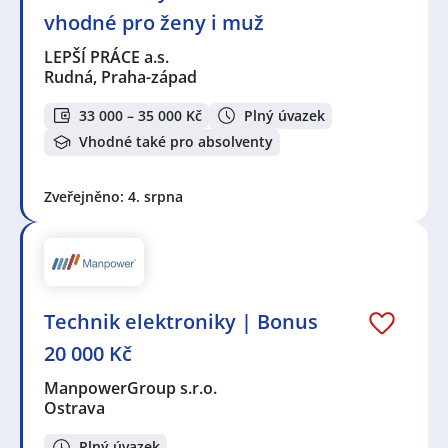
Sázavou
,
Hranice, okres Přerov
,
Jindřichův Hradec
vhodné pro ženy i muž
LEPŠÍ PRÁCE a.s.
Rudná, Praha-západ
33 000 – 35 000 Kč
Plný úvazek
Vhodné také pro absolventy
Zveřejněno: 4. srpna
Technik elektroniky | Bonus
20 000 Kč
ManpowerGroup s.r.o.
Ostrava
Plný úvazek