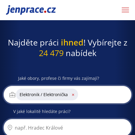
JenPráce.cz
Najděte práci
ihned
! Vybírejte z
24 479
nabídek
Jaké obory, profese či firmy vás zajímají?
×
Elektronik / Elektronička
V jaké lokalitě hledáte práci?