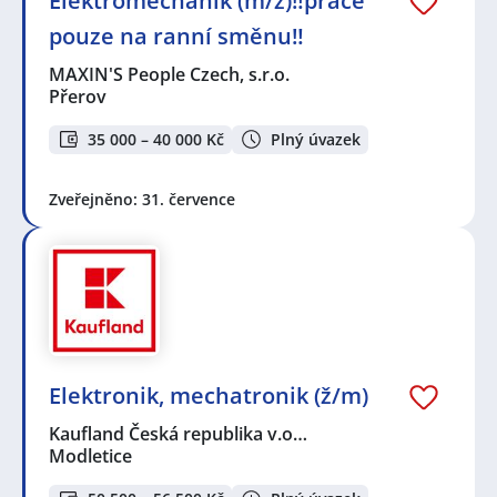
Elektromechanik (m/ž)‼️práce
pouze na ranní směnu‼️
MAXIN'S People Czech, s.r.o.
Přerov
35 000 – 40 000 Kč
Plný úvazek
Zveřejněno: 31. července
Elektronik, mechatronik (ž/m)
Kaufland Česká republika v.o…
Modletice