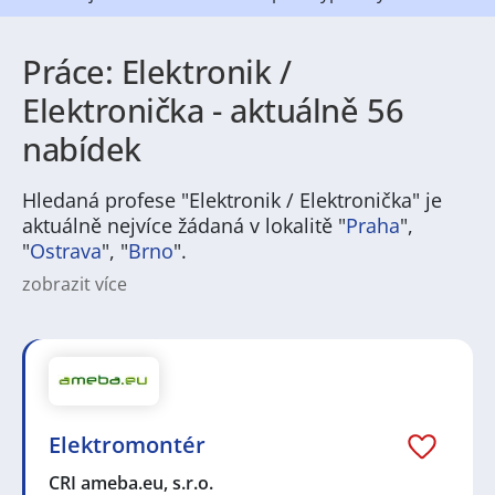
Práce: Elektronik /
Elektronička - aktuálně 56
nabídek
Hledaná profese "Elektronik / Elektronička" je
aktuálně nejvíce žádaná v lokalitě "
Praha
",
"
Ostrava
", "
Brno
".
zobrazit více
Na
JenPráce.cz
naleznete širokou nabídku pravidelně
aktualizovaných a doplňovaných inzerátů
práce
i
brigády
. Najdete zde široké množství různých oborů
a profesí, o které mají firmy aktuálně největší zájem a
je pro ně velmi podstatné obsadit pracovní pozici v co
nejkratším možném termínu. Mezi takové profese
patří nyní nejvíce
kuchař / kuchařka
,
řidič / řidička
,
Elektromontér
dělník / dělnice
,
dělník / dělnice
nebo máte zájem o
profesi
prodavač / prodavačka
? Mezi nejvíce
CRI ameba.eu, s.r.o.