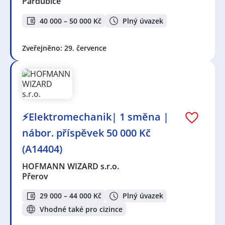
Pardubice
40 000 – 50 000 Kč
Plný úvazek
Zveřejněno: 29. července
⚡Elektromechanik| 1 směna |
nábor. příspěvek 50 000 Kč
(A14404)
HOFMANN WIZARD s.r.o.
Přerov
29 000 – 44 000 Kč
Plný úvazek
Vhodné také pro cizince