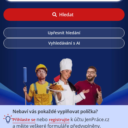
Hledat
Upřesnit hledání
Vyhledávání s AI
Nebaví vás pokaždé vyplňovat políčka?
nebo
k účtu
JenPráce.cz
Přihlaste se
registrujte
a mějte veškeré
formuláře předvyplněny.