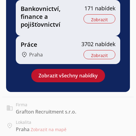
Bankovnictví,
171 nabídek
finance a
Zobrazit
pojišťovnictví
Práce
3702 nabídek
Praha
Zobrazit
Zobrazit všechny nabídky
Firma
Grafton Recruitment s.r.o.
Lokalita
Praha
Zobrazit na mapě