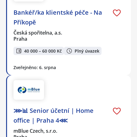
Bankéř/ka klientské péče - Na
Příkopě
Česká spořitelna, a.s.
Praha
40 000 – 60 000 Kč
Plný úvazek
Zveřejněno: 6. srpna
⋙📊 Senior účetní | Home
office | Praha 4⋘
mBlue Czech, s.r.o.