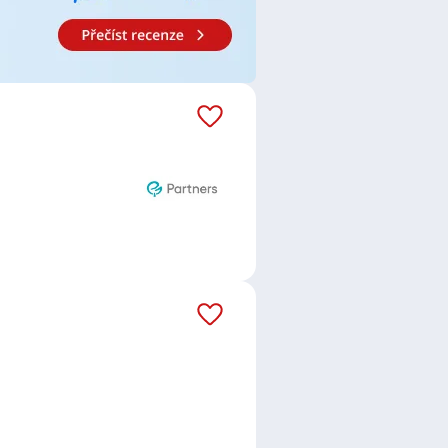
 a.s.
ent / Referentka
,
Telefonní
í pracovník / pracovnice
,
ka
,
Finanční poradce / poradkyně
,
entka
,
Osobní bankéř / bankéřka
,
išťovnictví
,
Úvěrový specialista /
stronomii
,
Marketingový
 Prodavačka
,
Specialista /
žerka prodeje
,
Obchodní zástupce
álové nad Labem
,
Lovosice
,
Český
městí, Pardubice
,
Kolín
,
Třebíč
,
,
Trnitá, Brno
,
Karlín, Praha
,
Boskovice
,
Nový Jičín
,
Krnov
,
abí
,
Vršovice, Praha
,
Chodov,