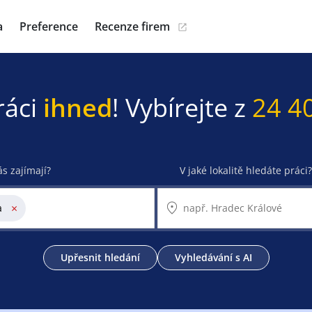
a
Preference
Recenze firem
ráci
ihned
! Vybírejte z
24 4
ás zajímají?
V jaké lokalitě hledáte práci?
×
a
Upřesnit hledání
Vyhledávání s AI