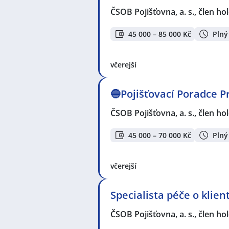
ČSOB Pojišťovna, a. s., člen h
45 000 – 85 000 Kč
Plný
včerejší
🔵Pojišťovací Poradce P
ČSOB Pojišťovna, a. s., člen h
45 000 – 70 000 Kč
Plný
včerejší
Specialista péče o klie
ČSOB Pojišťovna, a. s., člen h