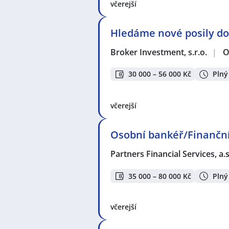
včerejší
Hledáme nové posily do
Broker Investment, s.r.o.
|
O
30 000 – 56 000 Kč
Plný
včerejší
Osobní bankéř/Finanční
Partners Financial Services, a.s
35 000 – 80 000 Kč
Plný
včerejší