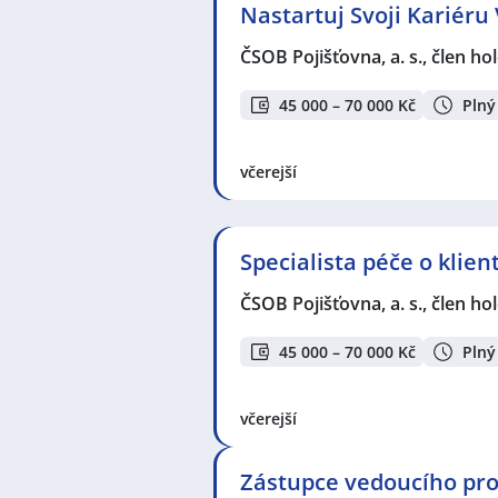
Nastartuj Svoji Kariéru 
ČSOB Pojišťovna, a. s., člen h
45 000 – 70 000 Kč
Plný
včerejší
Specialista péče o klie
ČSOB Pojišťovna, a. s., člen h
45 000 – 70 000 Kč
Plný
včerejší
Zástupce vedoucího pro