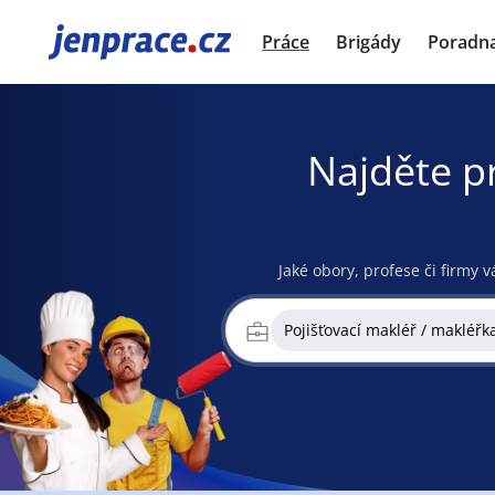
JenPráce.cz
Práce
Brigády
Poradn
Najděte p
Jaké obory, profese či firmy v
Pojišťovací makléř / makléřk