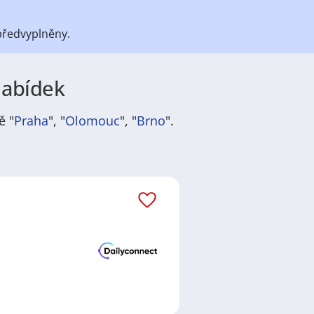
předvyplněny.
nabídek
ě "
Praha
", "
Olomouc
", "
Brno
".
átů
práce
i
brigády
. Najdete zde
ně velmi podstatné obsadit
ř / kuchařka
,
řidič / řidička
,
dělník
žadované obory patří
Průmyslová
 realitní služby
a nebo také práce
ráci i ve výše uvedených
ezení požadovaného zaměstnání.
a
,
Praha
,
Nové Město, Praha
,
něte preferované lokality, je velká