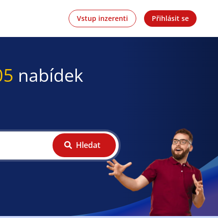
Vstup inzerenti
Přihlásit se
05
nabídek
Hledat