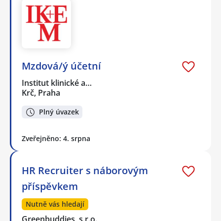
Mzdová/ý účetní
Institut klinické a…
Krč, Praha
Plný úvazek
Zveřejněno: 4. srpna
HR Recruiter s náborovým
příspěvkem
Nutně vás hledají
Greenbuddies, s.r.o.