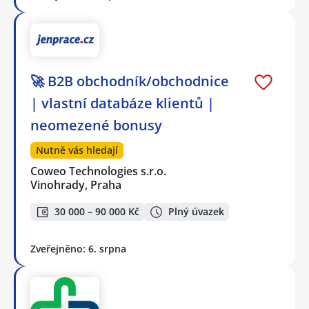
🚀 B2B obchodník/obchodnice
| vlastní databáze klientů |
neomezené bonusy
Nutně vás hledají
Coweo Technologies s.r.o.
Vinohrady, Praha
30 000 – 90 000 Kč
Plný úvazek
Zveřejněno: 6. srpna