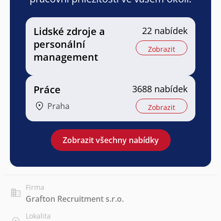
Lidské zdroje a
22 nabídek
personální
Zobrazit
management
Práce
3688 nabídek
Praha
Zobrazit
Zobrazit všechny nabídky
Firma
Grafton Recruitment s.r.o.
Lokalita