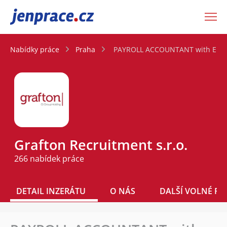
JenPráce.cz
Nabídky práce
Praha
PAYROLL ACCOUNTANT with ENG
Grafton Recruitment s.r.o.
266 nabídek práce
DETAIL INZERÁTU
O NÁS
DALŠÍ VOLNÉ PO