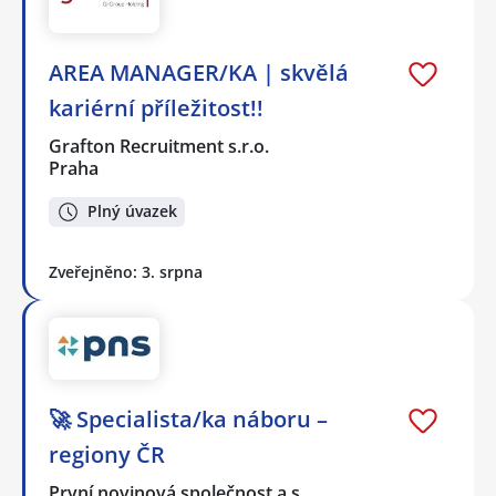
AREA MANAGER/KA | skvělá
kariérní příležitost!!
Grafton Recruitment s.r.o.
Praha
Plný úvazek
Zveřejněno: 3. srpna
🚀 Specialista/ka náboru –
regiony ČR
První novinová společnost a.s.