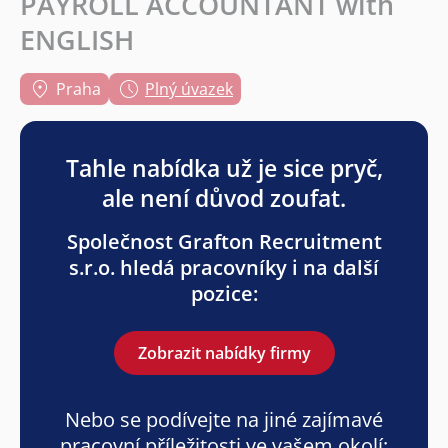
PAYROLL ACCOUNTANT with
ENGLISH
Praha
Plný úvazek
Tahle nabídka už je sice pryč,
ale není důvod zoufat.
Společnost Grafton Recruitment
s.r.o. hledá pracovníky i na další
pozice:
Zobrazit nabídky firmy
Nebo se podívejte na jiné zajímavé
pracovní příležitosti ve vašem okolí: