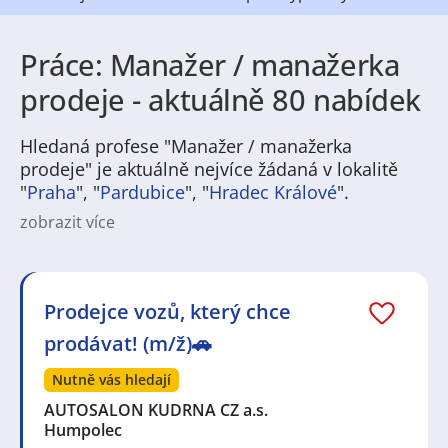
Práce: Manažer / manažerka
prodeje - aktuálně 80 nabídek
Hledaná profese "Manažer / manažerka
prodeje" je aktuálně nejvíce žádaná v lokalitě
"
Praha
", "
Pardubice
", "
Hradec Králové
".
zobrazit více
Na
JenPráce.cz
naleznete širokou nabídku pravidelně
aktualizovaných a doplňovaných inzerátů
práce
i
brigády
. Najdete zde široké množství různých oborů
a profesí, o které mají firmy aktuálně největší zájem a
Prodejce vozů, který chce
je pro ně velmi podstatné obsadit pracovní pozici v co
prodávat! (m/ž)🚗
nejkratším možném termínu. Mezi takové profese
patří nyní nejvíce
kuchař / kuchařka
,
řidič / řidička
,
Nutně vás hledají
dělník / dělnice
,
dělník / dělnice
nebo máte zájem o
profesi
prodavač / prodavačka
? Mezi nejvíce
AUTOSALON KUDRNA CZ a.s.
požadované obory patří
Průmyslová a chemická
Humpolec
výroba
,
Ubytování a cestovní ruch
,
Doprava, logistika