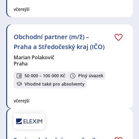
Budějovice
,
Hloubětín, Praha
,
Hranice, okres Přerov
,
Město, Havířov
,
Poděbrady
,
Hradec Králové
,
Čáslav
,
včerejší
Vysoké Mýto
,
Nové Město, Praha
,
Benátky nad Jizerou
II, Benátky nad Jizerou
,
Slatina, Brno
,
Otrokovice
,
Liberec
,
Zábrdovice, Brno
,
Vrbová Lhota
,
Dobroměřice
,
Náchod
,
Trutnov
,
Vršovice, Praha
Obchodní partner (m/ž) –
Praha a Středočeský kraj (IČO)
Marian Polakovič
Praha
50 000 – 100 000 Kč
Plný úvazek
Vhodné také pro absolventy
včerejší