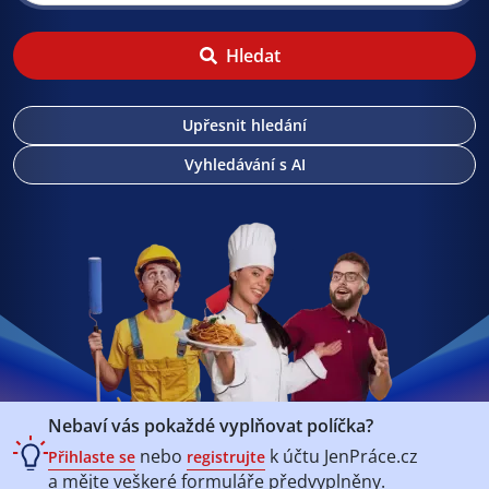
Hledat
Upřesnit hledání
Vyhledávání s AI
Nebaví vás pokaždé vyplňovat políčka?
nebo
k účtu
JenPráce.cz
Přihlaste se
registrujte
a mějte veškeré
formuláře předvyplněny.