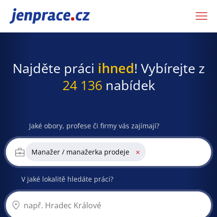
JenPráce.cz
Najděte práci
ihned
! Vybírejte z
24 136
nabídek
Jaké obory, profese či firmy vás zajímají?
×
Manažer / manažerka prodeje
V jaké lokalitě hledáte práci?