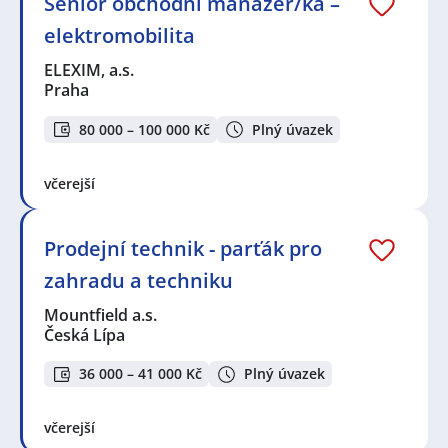
Senior obchodní manažer/ka –
elektromobilita
ELEXIM, a.s.
Praha
80 000 – 100 000 Kč
Plný úvazek
včerejší
Prodejní technik - parťák pro
zahradu a techniku
Mountfield a.s.
Česká Lípa
36 000 – 41 000 Kč
Plný úvazek
včerejší