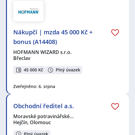
Nákupčí | mzda 45 000 Kč +
bonus (A14408)
HOFMANN WIZARD s.r.o.
Břeclav
45 000 Kč
Plný úvazek
Zveřejněno: 6. srpna
Obchodní ředitel a.s.
Moravské potravinářské…
Hejčín, Olomouc
Plný úvazek