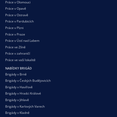
Práce v Olomouci
Práce v Opavě
Práce v Ostravě
Práce v Pardubicích
Práce v Plzni
Práce v Praze
Práce v Ústí nad Labem
Práce ve Zlíně
Práce v zahraničí
Práce ve vaší
lokalitě
NABÍDKY BRIGÁD
Brigády v Brně
Brigády v Českých Budějovicích
Brigády v Havířově
Brigády v Hradci Králové
Brigády v Jihlavě
Brigády v Karlových Varech
Brigády v Kladně