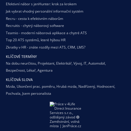
Efektivní nábor s jenHunter: krok za krokem
Jak vybrat vhodný personální informační systém
Recru - cesta k efektivním náborům
Recruitis - chytrý náborový software
Teamio - moderní náborová aplikace a chytré ATS
Top 20 ATS systémů, které hýbou HR
Zkratky v HR - znáte rozdíly mezi ATS, CRM, LMS?
KLÍČOVÉ TERMÍNY
Na dobu neurčitou
,
Projektant
,
Elektrikář
,
Vývoj
,
IT
,
Automobil
,
Bezpečnost
,
Lékař
,
Agentura
KLÍČOVÁ SLOVA
Mzda
,
Ukončení prac. poměru
,
Hrubá mzda
,
Nadřízený
,
Hodnocení
,
Pochvala
,
Jsem personalista