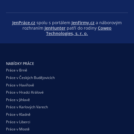
JenPráce.cz
spolu s portálem
JenFirmy.cz
a náborovým
rozhraním
JenHunter
patří do rodiny
Coweo
Technologies, s. r. o.
NABÍDKY PRÁCE
Práce v Brně
Práce v Českých Budějovicích
Práce v Havířově
Práce v Hradci Králové
Práce v Jihlavě
Práce v Karlových Varech
Práce v Kladně
Práce v Liberci
Práce v Mostě