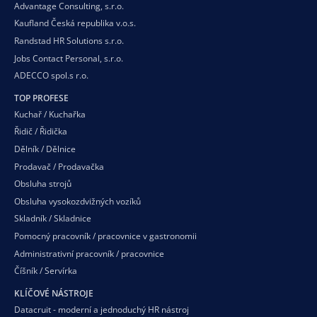
Advantage Consulting, s.r.o.
Kaufland Česká republika v.o.s.
Randstad HR Solutions s.r.o.
Jobs Contact Personal, s.r.o.
ADECCO spol.s r.o.
TOP PROFESE
Kuchař / Kuchařka
Řidič / Řidička
Dělník / Dělnice
Prodavač / Prodavačka
Obsluha strojů
Obsluha vysokozdvižných vozíků
Skladník / Skladnice
Pomocný pracovník / pracovnice v gastronomii
Administrativní pracovník / pracovnice
Číšník / Servírka
KLÍČOVÉ NÁSTROJE
Datacruit - moderní a jednoduchý HR nástroj