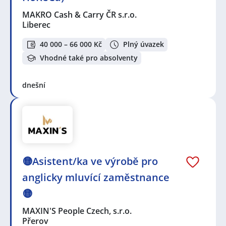
MAKRO Cash & Carry ČR s.r.o.
Liberec
40 000 – 66 000 Kč
Plný úvazek
Vhodné také pro absolventy
dnešní
🟡Asistent/ka ve výrobě pro
anglicky mluvící zaměstnance
🟡
MAXIN'S People Czech, s.r.o.
Přerov