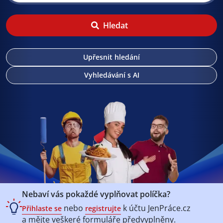
Hledat
Upřesnit hledání
Vyhledávání s AI
Nebaví vás pokaždé vyplňovat políčka?
nebo
k účtu
JenPráce.cz
Přihlaste se
registrujte
a mějte veškeré
formuláře předvyplněny.