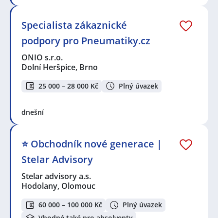
Specialista zákaznické
podpory pro Pneumatiky.cz
ONIO s.r.o.
Dolní Heršpice, Brno
25 000 – 28 000 Kč
Plný úvazek
dnešní
⭐️ Obchodník nové generace |
Stelar Advisory
Stelar advisory a.s.
Hodolany, Olomouc
60 000 – 100 000 Kč
Plný úvazek
Vhodné také pro absolventy