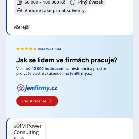
50 000 – 100 000 Kč
Plný úvazek
ukládání v elektronické podobě.
Vhodné také pro absolventy
Jelikož mají referenti obvykle na starosti správu
různých úkolů a dokumentů tak se lidé, kteří mají rádi
organizaci a dokáží udržet přehled, si mohou užívat
včerejší
plánování a koordinace různých aktivit. Také často
zastávají různorodou škálu úkolů, což může přinášet
pestrost a zajímavost do práce. Pokud preferujete
rozmanitost před monotonií a rádi se zapojujete do
různých aspektů práce, může být práce referenta pro
vás vhodná. V neposlední řadě pracují v týmech a
spolupracují s různými kolegy a odděleními, takže
pokud vás těší spolupráce s ostatními, sdílení
informací a pracovní synergie, může být práce
referenta příjemná.
Zjistěte více o profesi
Referent / Referentka
–
průměrnou mzdu a další užitečné informace.
Zvyšte si šanci v nalezení nového uplatnění!
Vytvořte
si účet na JenPráce.cz
a pravidelně na Váš email
dostávejte aktuální seznam pracovních nabídek,