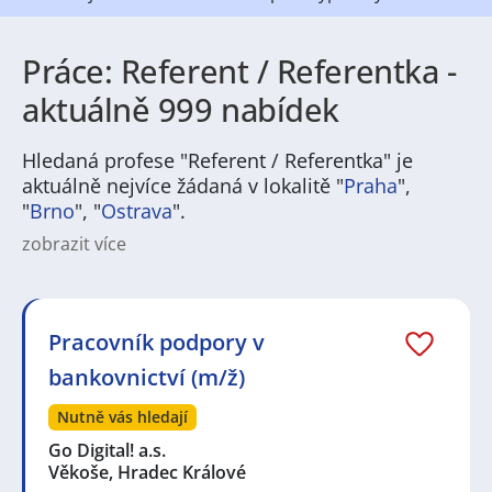
Práce: Referent / Referentka -
aktuálně 999 nabídek
Hledaná profese "Referent / Referentka" je
aktuálně nejvíce žádaná v lokalitě "
Praha
",
"
Brno
", "
Ostrava
".
zobrazit více
Na
JenPráce.cz
naleznete širokou nabídku pravidelně
aktualizovaných a doplňovaných inzerátů
práce
i
brigády
. Najdete zde široké množství různých oborů
a profesí, o které mají firmy aktuálně největší zájem a
Pracovník podpory v
je pro ně velmi podstatné obsadit pracovní pozici v co
bankovnictví (m/ž)
nejkratším možném termínu. Mezi takové profese
patří nyní nejvíce
kuchař / kuchařka
,
řidič / řidička
,
Nutně vás hledají
dělník / dělnice
,
dělník / dělnice
nebo máte zájem o
profesi
prodavač / prodavačka
? Mezi nejvíce
Go Digital! a.s.
požadované obory patří
Průmyslová a chemická
Věkoše, Hradec Králové
výroba
,
Ubytování a cestovní ruch
,
Doprava, logistika