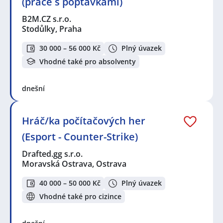
(práce s poptávkami)
B2M.CZ s.r.o.
Stodůlky, Praha
30 000 – 56 000 Kč
Plný úvazek
Vhodné také pro absolventy
dnešní
Hráč/ka počítačových her
(Esport - Counter-Strike)
Drafted.gg s.r.o.
Moravská Ostrava, Ostrava
40 000 – 50 000 Kč
Plný úvazek
Vhodné také pro cizince