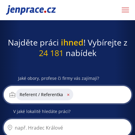
JenPráce.cz
Najděte práci
ihned
! Vybírejte z
24 181
nabídek
Jaké obory, profese či firmy vás zajímají?
×
Referent / Referentka
V jaké lokalitě hledáte práci?