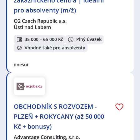
zákaznického centra | Ideální
pro absolventy (m/ž)
O2 Czech Republic a.s.
Ústí nad Labem
35 000 – 65 000 Kč
Plný úvazek
Vhodné také pro absolventy
dnešní
OBCHODNÍK S ROZVOZEM -
PLZEŇ + ROKYCANY (až 50 000
Kč + bonusy)
Advantage Consulting, s.r.o.