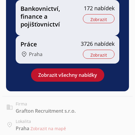
Bankovnictví,
172 nabídek
finance a
Zobrazit
pojišťovnictví
Práce
3726 nabídek
Praha
Zobrazit
Zobrazit všechny nabídky
Firma
Grafton Recruitment s.r.o.
Lokalita
Praha
Zobrazit na mapě