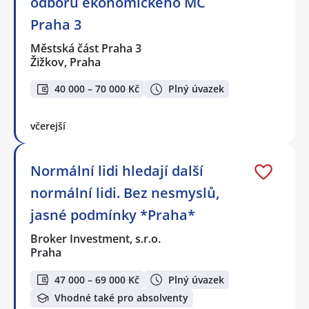
odboru ekonomického MČ
Praha 3
Městská část Praha 3
Žižkov, Praha
40 000 – 70 000 Kč
Plný úvazek
včerejší
Normální lidi hledají další
normální lidi. Bez nesmyslů,
jasné podmínky *Praha*
Broker Investment, s.r.o.
Praha
47 000 – 69 000 Kč
Plný úvazek
Vhodné také pro absolventy