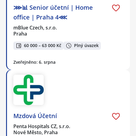
⋙📊 Senior účetní | Home
office | Praha 4⋘
mBlue Czech, s.r.o.
Praha
60 000 – 63 000 Kč
Plný úvazek
Zveřejněno: 6. srpna
Mzdová Účetní
Penta Hospitals CZ, s.r.o.
Nové Město, Praha