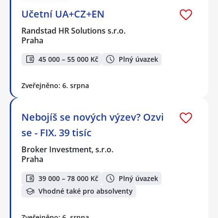
Učetní UA+CZ+EN
Randstad HR Solutions s.r.o.
Praha
45 000 – 55 000 Kč
Plný úvazek
Zveřejněno: 6. srpna
Nebojíš se nových výzev? Ozvi
se - FIX. 39 tisíc
Broker Investment, s.r.o.
Praha
39 000 – 78 000 Kč
Plný úvazek
Vhodné také pro absolventy
Zveřejněno: 6. srpna