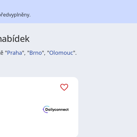
předvyplněny.
 nabídek
ě "
Praha
", "
Brno
", "
Olomouc
".
átů
práce
i
brigády
. Najdete zde
ně velmi podstatné obsadit
ř / kuchařka
,
řidič / řidička
,
dělník
žadované obory patří
Průmyslová
 realitní služby
a nebo také práce
ráci i ve výše uvedených
ezení požadovaného zaměstnání.
ň
,
Praha
,
Nové Město, Praha
,
něte preferované lokality, je velká