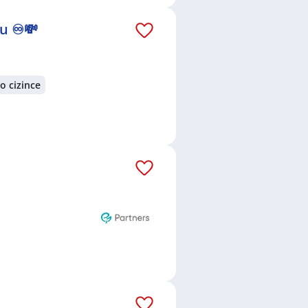
u ♾️💸
o cizince