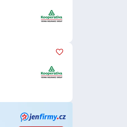
mace.
áš email dostávejte aktuální
a.s., Vienna Insurance Group
,
řitelna, a.s.
,
ČSOB Pojišťovna, a.
ubliku
,
ManpowerGroup s.r.o.
,
 Consulting, s.r.o.
,
Jobs Contact
ORTEX - AGS, a.s.
,
ROMAN
ce
,
Fakturant / Fakturantka
,
ucí týmu / Team leader
,
Bankovní
konom / Ekonomka
,
Finanční
radce / poradkyně
,
Investiční
ní bankéř / bankéřka
,
Pojišťovací