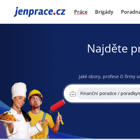
JenPráce.cz
Práce
Brigády
Poradn
Najděte p
Jaké obory, profese či firmy v
Finanční poradce / poradky