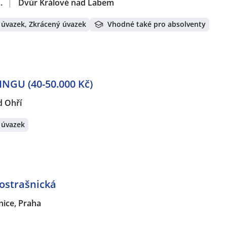
.
|
Dvůr Králové nad Labem
 úvazek, Zkrácený úvazek
Vhodné také pro absolventy
NGU (40-50.000 Kč)
d Ohří
 úvazek
rostrašnická
nice, Praha