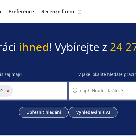
a
Preference
Recenze firem
ráci
ihned
! Vybírejte z
24 2
ás zajímají?
V jaké lokalitě hledáte práci?
×
ně
Upřesnit hledání
Vyhledávání s AI