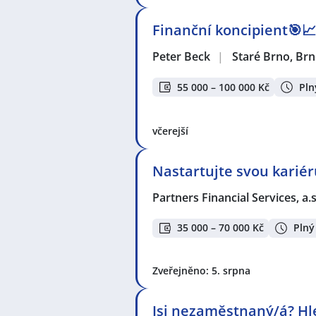
Finanční koncipient🎯📈 
Peter Beck
|
Staré Brno, Br
55 000 – 100 000 Kč
Pln
včerejší
Nastartujte svou kariér
Partners Financial Services, a.s
35 000 – 70 000 Kč
Plný
Zveřejněno: 5. srpna
Jsi nezaměstnaný/á? Hl