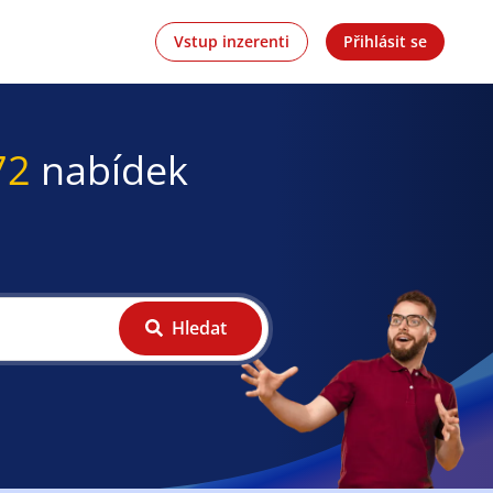
Vstup inzerenti
Přihlásit se
72
nabídek
Hledat