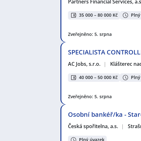
Partners Financial Services, a.s
35 000 – 80 000 Kč
Plný
Zveřejněno: 5. srpna
SPECIALISTA CONTROLLI
AC Jobs, s.r.o.
|
Klášterec na
40 000 – 50 000 Kč
Plný
Zveřejněno: 5. srpna
Osobní bankéř/ka - Sta
Česká spořitelna, a.s.
|
Straš
Plný úvazek