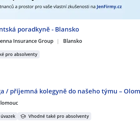
radce / poradkyně
,
Specialista / specialistka v pojišťovnictví
,
a / specialistka
,
Marketingový specialista / specialistka
,
Acco
stentka
,
Obchodník / Obchodnice
,
Obsluha lidí
,
Pokladní
,
Spe
žer / manažerka
,
Oblastní manažer / manažerka
,
Servisní 
entská poradkyně - Blansko
ecialista / specialistka
,
Přijímací technik / technička
,
Finančn
 Vienna Insurance Group
|
Blansko
rátech:
umperk
,
Blansko
,
Olomouc
,
Staré Brno, Brno
,
Pardubice
,
Ost
ké pro absolventy
ha
,
Lovosice
,
Poděbrady
,
Český Krumlov
,
České Budějovice
,
ň
,
Zelené Předměstí, Pardubice
,
Brno
,
Kolín
,
Třebíč
,
Vyškov
,
stí nad Labem
,
Trutnov
,
Březnice, okres Příbram
,
Trnitá, B
lín
,
Břeclav
,
Čáslav
,
Žďár nad Sázavou
,
Mikulov, okres Břecla
lav
ga / příjemná kolegyně do našeho týmu – Olo
lomouc
 úvazek
Vhodné také pro absolventy