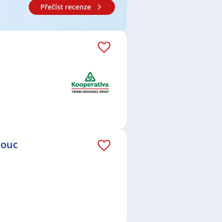
Účetní
,
Úvěrový specialista /
unt Manager / Key Account
cialista / specialistka ve službách
,
technik / technička
,
Obchodní
í účetní
,
Mzdový / mzdová účetní
,
rava
,
Dvůr Králové nad Labem
,
Prachatice
,
Hradec Králové
,
Brno-
Beroun
,
Hostivice
,
Radlice, Praha
,
rno
,
Karlín, Praha
,
Opava
,
Karviná
,
v
,
Pelhřimov
,
Boskovice
,
Nový
mouc