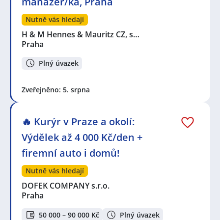
manažer/ka, Praha
Nutně vás hledají
H & M Hennes & Mauritz CZ, s…
Praha
Plný úvazek
Zveřejněno: 5. srpna
🔥 Kurýr v Praze a okolí:
Výdělek až 4 000 Kč/den +
firemní auto i domů!
Nutně vás hledají
DOFEK COMPANY s.r.o.
Praha
50 000 – 90 000 Kč
Plný úvazek