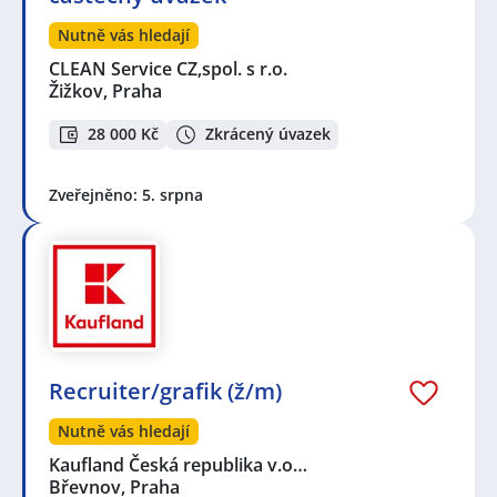
Nutně vás hledají
CLEAN Service CZ,spol. s r.o.
Žižkov, Praha
28 000 Kč
Zkrácený úvazek
Zveřejněno: 5. srpna
Recruiter/grafik (ž/m)
Nutně vás hledají
Kaufland Česká republika v.o…
Břevnov, Praha