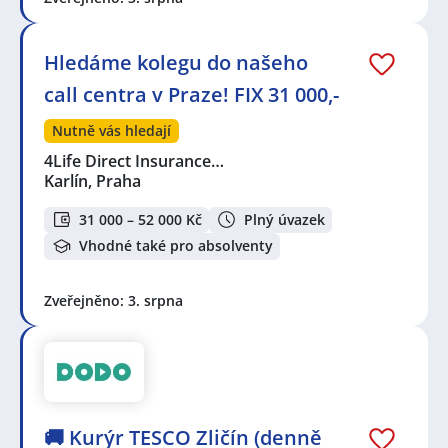
Hledáme kolegu do našeho
call centra v Praze! FIX 31 000,-
Nutně vás hledají
4Life Direct Insurance…
Karlín, Praha
31 000 – 52 000 Kč
Plný úvazek
Vhodné také pro absolventy
Zveřejněno: 3. srpna
🚚 Kurýr TESCO Zličín (denně