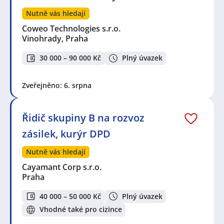
Nutně vás hledají
Coweo Technologies s.r.o.
Vinohrady, Praha
30 000 – 90 000 Kč
Plný úvazek
Zveřejněno: 6. srpna
Řidič skupiny B na rozvoz
zásilek, kurýr DPD
Nutně vás hledají
Cayamant Corp s.r.o.
Praha
40 000 – 50 000 Kč
Plný úvazek
Vhodné také pro cizince