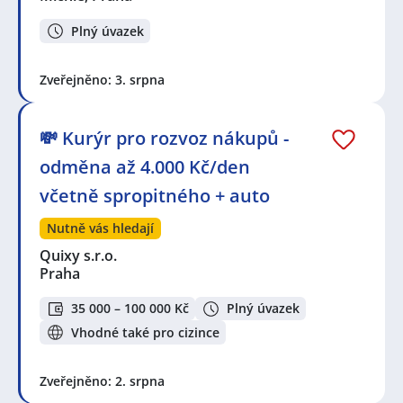
Plný úvazek
Zveřejněno: 3. srpna
💸 Kurýr pro rozvoz nákupů -
odměna až 4.000 Kč/den
včetně spropitného + auto
Nutně vás hledají
Quixy s.r.o.
Praha
35 000 – 100 000 Kč
Plný úvazek
Vhodné také pro cizince
Zveřejněno: 2. srpna