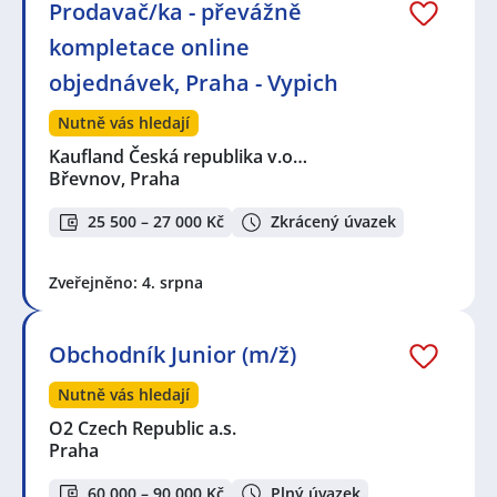
Prodavač/ka - převážně
kompletace online
objednávek, Praha - Vypich
Nutně vás hledají
Kaufland Česká republika v.o…
Břevnov, Praha
25 500 – 27 000 Kč
Zkrácený úvazek
Zveřejněno: 4. srpna
Obchodník Junior (m/ž)
Nutně vás hledají
O2 Czech Republic a.s.
Praha
60 000 – 90 000 Kč
Plný úvazek