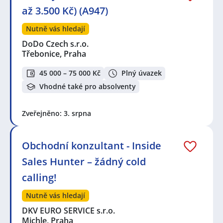
až 3.500 Kč) (A947)
Nutně vás hledají
DoDo Czech s.r.o.
Třebonice, Praha
45 000 – 75 000 Kč
Plný úvazek
Vhodné také pro absolventy
Zveřejněno: 3. srpna
Obchodní konzultant - Inside
Sales Hunter – žádný cold
calling!
Nutně vás hledají
DKV EURO SERVICE s.r.o.
Michle, Praha