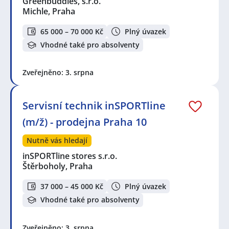
Greenbuddies, s.r.o.
Michle, Praha
65 000 – 70 000 Kč
Plný úvazek
Vhodné také pro absolventy
Zveřejněno: 3. srpna
Servisní technik inSPORTline
(m/ž) - prodejna Praha 10
Nutně vás hledají
inSPORTline stores s.r.o.
Štěrboholy, Praha
37 000 – 45 000 Kč
Plný úvazek
Vhodné také pro absolventy
Zveřejněno: 3. srpna