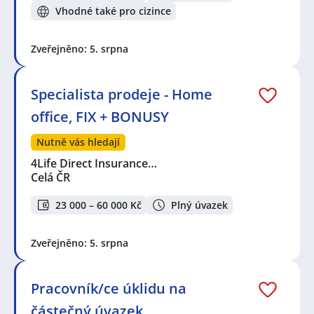
Vhodné také pro cizince
Zveřejněno: 5. srpna
Specialista prodeje - Home
office, FIX + BONUSY
Nutně vás hledají
4Life Direct Insurance…
Celá ČR
23 000 – 60 000 Kč
Plný úvazek
Zveřejněno: 5. srpna
Pracovník/ce úklidu na
částečný úvazek