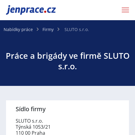
JenPráce.cz
Nabídky práce
Firmy
SLUTO s.r.o.
Práce a brigády ve firmě SLUTO
s.r.o.
Sídlo firmy
SLUTO s.r.o.
Týnská 1053/21
110 00 Praha