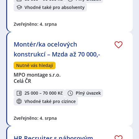
Vhodné také pro absolventy
Zveřejněno: 4. srpna
Montér/ka ocelových
konstrukcí – Mzda až 70 000,-
Nutně vás hledají
MPO montage s.r.o.
Celá ČR
25 000 – 70 000 Kč
Plný úvazek
Vhodné také pro cizince
Zveřejněno: 4. srpna
HR Recruiter s náborovým