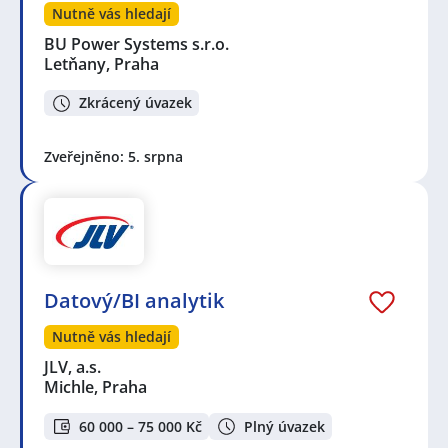
Nutně vás hledají
BU Power Systems s.r.o.
Letňany, Praha
Zkrácený úvazek
Zveřejněno: 5. srpna
Datový/BI analytik
Nutně vás hledají
JLV, a.s.
Michle, Praha
60 000 – 75 000 Kč
Plný úvazek