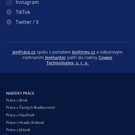
Instagram
TikTok
Twitter / X
JenPráce.cz
spolu s portálem
JenFirmy.cz
a náborovým
rozhraním
JenHunter
patří do rodiny
Coweo
Technologies, s. r. o.
NABÍDKY PRÁCE
Práce v Brně
Práce v Českých Budějovicích
Práce v Havířově
Práce v Hradci Králové
Práce v Jihlavě