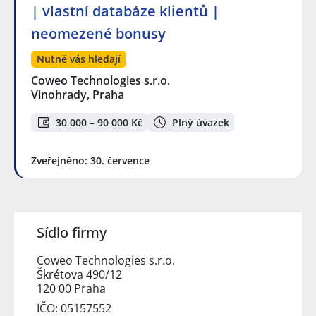
| vlastní databáze klientů |
neomezené bonusy
Nutně vás hledají
Coweo Technologies s.r.o.
Vinohrady, Praha
30 000 – 90 000 Kč
Plný úvazek
Zveřejněno: 30. července
Sídlo firmy
Coweo Technologies s.r.o.
Škrétova 490/12
120 00 Praha
IČO: 05157552