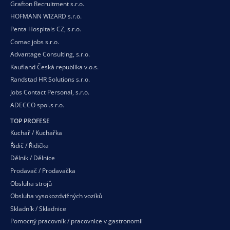
Grafton Recruitment s.r.o.
HOFMANN WIZARD s.r.o.
Penta Hospitals CZ, s.r.o.
Comac jobs s.r.o.
Advantage Consulting, s.r.o.
Kaufland Česká republika v.o.s.
Randstad HR Solutions s.r.o.
Jobs Contact Personal, s.r.o.
ADECCO spol.s r.o.
TOP PROFESE
Kuchař / Kuchařka
Řidič / Řidička
Dělník / Dělnice
Prodavač / Prodavačka
Obsluha strojů
Obsluha vysokozdvižných vozíků
Skladník / Skladnice
Pomocný pracovník / pracovnice v gastronomii