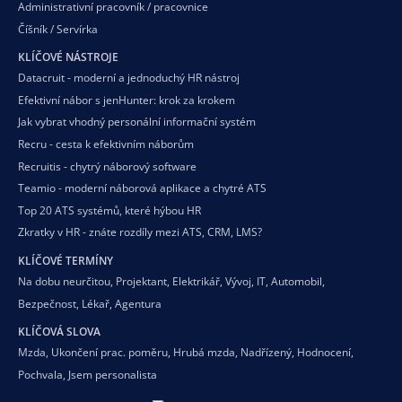
Administrativní pracovník / pracovnice
Číšník / Servírka
KLÍČOVÉ NÁSTROJE
Datacruit - moderní a jednoduchý HR nástroj
Efektivní nábor s jenHunter: krok za krokem
Jak vybrat vhodný personální informační systém
Recru - cesta k efektivním náborům
Recruitis - chytrý náborový software
Teamio - moderní náborová aplikace a chytré ATS
Top 20 ATS systémů, které hýbou HR
Zkratky v HR - znáte rozdíly mezi ATS, CRM, LMS?
KLÍČOVÉ TERMÍNY
Na dobu neurčitou
,
Projektant
,
Elektrikář
,
Vývoj
,
IT
,
Automobil
,
Bezpečnost
,
Lékař
,
Agentura
KLÍČOVÁ SLOVA
Mzda
,
Ukončení prac. poměru
,
Hrubá mzda
,
Nadřízený
,
Hodnocení
,
Pochvala
,
Jsem personalista