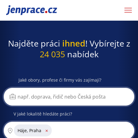
JenPráce.cz
Najděte práci
ihned
! Vybírejte z
24 035
nabídek
Jaké obory, profese či firmy vás zajímají?
V jaké lokalitě hledáte práci?
×
Háje, Praha