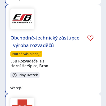
Obchodně-technický zástupce
- výroba rozvaděčů
Nutně vás hledají
ESB Rozvaděče, a.s.
Horní Heršpice, Brno
Plný úvazek
včerejší