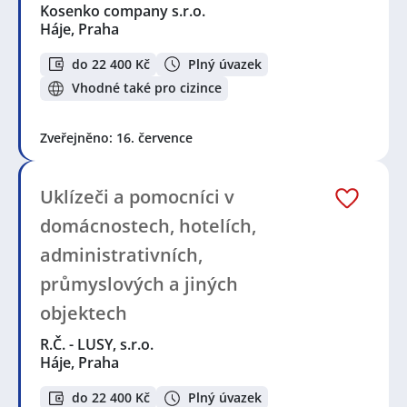
Kosenko company s.r.o.
Háje, Praha
do 22 400 Kč
Plný úvazek
Vhodné také pro cizince
Zveřejněno: 16. července
Uklízeči a pomocníci v
domácnostech, hotelích,
administrativních,
průmyslových a jiných
objektech
R.Č. - LUSY, s.r.o.
Háje, Praha
do 22 400 Kč
Plný úvazek