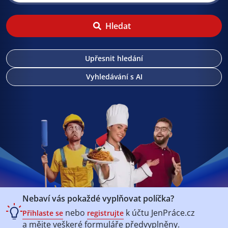
Hledat
Upřesnit hledání
Vyhledávání s AI
Nebaví vás pokaždé vyplňovat políčka?
nebo
k účtu
JenPráce.cz
Přihlaste se
registrujte
a mějte veškeré
formuláře předvyplněny.