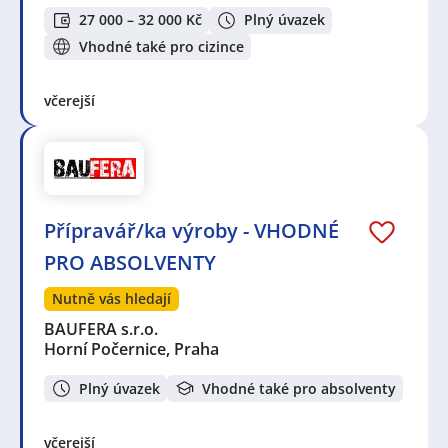
27 000 – 32 000 Kč
Plný úvazek
Vhodné také pro cizince
včerejší
Přípravář/ka výroby - VHODNÉ
PRO ABSOLVENTY
Nutně vás hledají
BAUFERA s.r.o.
Horní Počernice, Praha
Plný úvazek
Vhodné také pro absolventy
včerejší