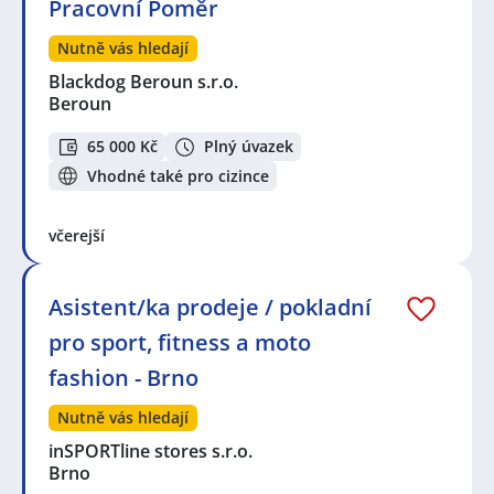
Pracovní Poměr
Nutně vás hledají
Blackdog Beroun s.r.o.
Beroun
65 000 Kč
Plný úvazek
Vhodné také pro cizince
včerejší
Asistent/ka prodeje / pokladní
pro sport, fitness a moto
fashion - Brno
Nutně vás hledají
inSPORTline stores s.r.o.
Brno