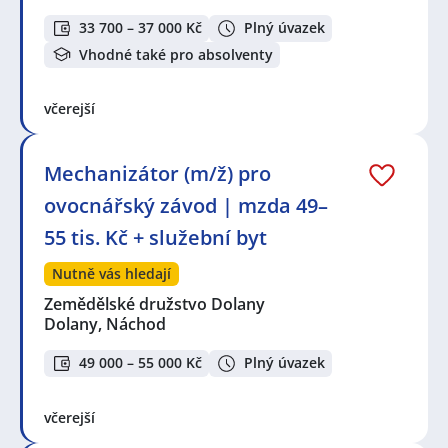
33 700 – 37 000 Kč
Plný úvazek
Vhodné také pro absolventy
včerejší
Mechanizátor (m/ž) pro
ovocnářský závod | mzda 49–
55 tis. Kč + služební byt
Nutně vás hledají
Zemědělské družstvo Dolany
Dolany, Náchod
49 000 – 55 000 Kč
Plný úvazek
včerejší