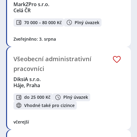
MarkZPro s.r.o.
Montážnice
,
Obsluha vysokozdvižných vozíků
,
Svářeč
Celá ČR
/ Svářečka
,
Sanitář / Sanitářka
,
Obchodní manažer /
manažerka
,
Automechanik / Automechanička
,
70 000 – 80 000 Kč
Plný úvazek
Konstruktér / Konstruktérka
,
Elektrotechnik /
Elektrotechnička
,
Elektromechanik /
Elektromechanička
,
Elektromontér / Elektromontérka
,
Zveřejněno: 3. srpna
Elektrikář / Elektrikářka
,
Servisní technik / technička
,
Obchodní zástupce / zástupkyně
,
Izolatér / Izolatérka
,
Pracovník / pracovnice úklidové služby
,
Technik /
Všeobecní administrativní
technička automatizace
pracovníci
Seznam lokalit v zobrazených inzerátech:
Celá ČR
,
Háje, Praha
DiksiA s.r.o.
Háje, Praha
do 25 000 Kč
Plný úvazek
Vhodné také pro cizince
včerejší