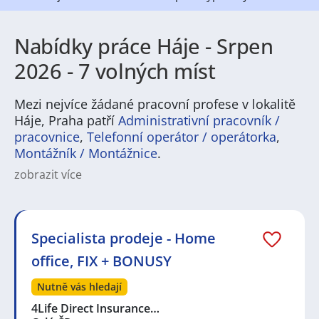
Nabídky práce Háje - Srpen
2026 - 7 volných míst
Mezi nejvíce žádané pracovní profese v lokalitě
Háje, Praha patří
Administrativní pracovník /
pracovnice
,
Telefonní operátor / operátorka
,
Montážník / Montážnice
.
zobrazit více
Charakteristika městské části a její instituce:
Háje
jsou částí Prahy, která má svůj vlastní místní úřad a
samosprávu. Tato městská část má rozvinutou
infrastrukturu a poskytuje místním obyvatelům řadu
Specialista prodeje - Home
služeb. Můžete zde najít školy, knihovnu, zdravotní
office, FIX + BONUSY
zařízení a další instituce, které usnadňují život v této
části města.
Nutně vás hledají
4Life Direct Insurance…