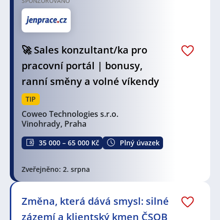
SPONZOROVÁNO
pro automobilovou dopravu.
Bydlení a rodinný život:
V Hájích existuje různé
bydlení, od panelových domů až po novostavby a
🚀 Sales konzultant/ka pro
rodinné domky. Městská část poskytuje dobrou
pracovní portál | bonusy,
kvalitu života a má řadu zelených ploch a parků, což je
atraktivní pro rodiny s dětmi. Díky dostupnosti služeb
ranní směny a volné víkendy
a škol je toto místo vhodné pro trvalé bydlení.
TIP
Coweo Technologies s.r.o.
Geografie a poloha:
Háje se nacházejí na
Vinohrady, Praha
jihovýchodním okraji Prahy a jsou součástí městského
území. Městská část má dobrý přístup k přírodním
35 000 – 65 000 Kč
Plný úvazek
oblastem a rekreačním zónám v okolí Prahy, což
nabízí obyvatelům možnosti pro odpočinek a
Zveřejněno: 2. srpna
outdoorové aktivity v blízkosti hlavního města.
Na
JenPráce.cz
naleznete širokou nabídku pravidelně
aktualizovaných a doplňovaných inzerátů
práce
i
Změna, která dává smysl: silné
brigády
. Najdete zde široké množství různých oborů
zázemí a klientský kmen ČSOB
a profesí, o které mají firmy aktuálně největší zájem a