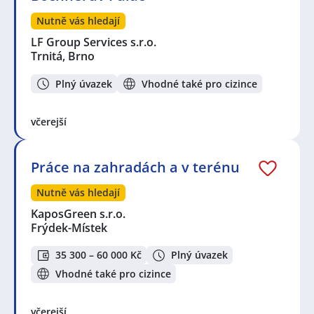
Nutně vás hledají
LF Group Services s.r.o.
Trnitá, Brno
Plný úvazek
Vhodné také pro cizince
včerejší
Práce na zahradách a v terénu
Nutně vás hledají
KaposGreen s.r.o.
Frýdek-Místek
35 300 – 60 000 Kč
Plný úvazek
Vhodné také pro cizince
včerejší