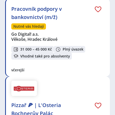
Pracovník podpory v
bankovnictví (m/ž)
Nutně vás hledají
Go Digital! a.s.
Věkoše, Hradec Králové
31 000 – 45 000 Kč
Plný úvazek
Vhodné také pro absolventy
včerejší
Pizzař 🍕 | L'Osteria
Bochnerův Palác