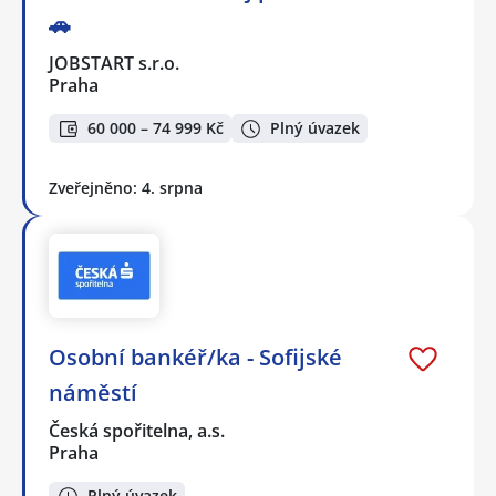
🚗
JOBSTART s.r.o.
Praha
60 000 – 74 999 Kč
Plný úvazek
Zveřejněno: 4. srpna
Osobní bankéř/ka - Sofijské
náměstí
Česká spořitelna, a.s.
Praha
Plný úvazek