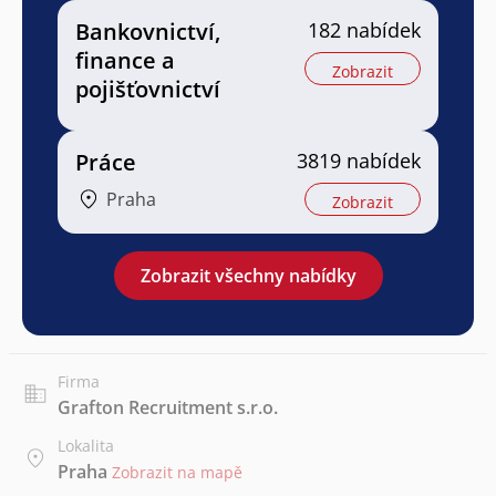
Bankovnictví,
182 nabídek
finance a
Zobrazit
pojišťovnictví
Práce
3819 nabídek
Praha
Zobrazit
Zobrazit všechny nabídky
Firma
Grafton Recruitment s.r.o.
Lokalita
Praha
Zobrazit na mapě