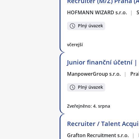
Recruiter (M/Ž) Praha (
HOFMANN WIZARD s.r.o.
|
Plný úvazek
včerejší
Junior finanční účetní 
ManpowerGroup s.r.o.
|
Pra
Plný úvazek
Zveřejněno: 4. srpna
Recruiter / Talent Acqui
Grafton Recruitment s.r.o.
|