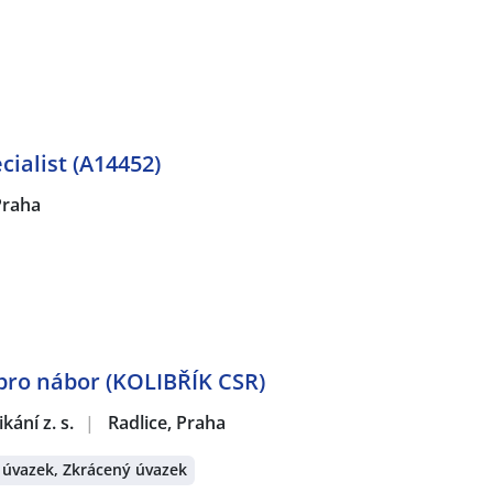
cialist (A14452)
Praha
pro nábor (KOLIBŘÍK CSR)
ání z. s.
|
Radlice, Praha
 úvazek, Zkrácený úvazek