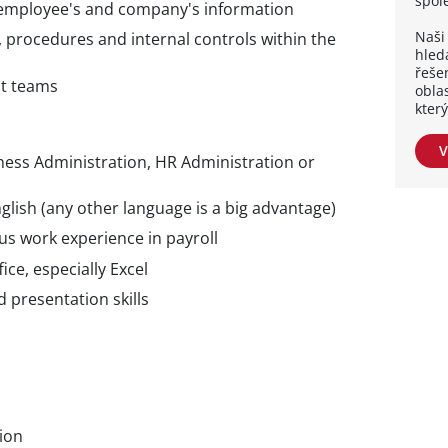
spol
f employee's and company's information
Naši 
s, procedures and internal controls within the
hleda
řešen
nt teams
obla
kter
V
iness Administration, HR Administration or
glish (any other language is a big advantage)
ous work experience in payroll
e, especially Excel
presentation skills
tion