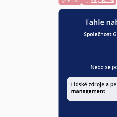
Praha
Plný úvazek
Tahle nab
Společnost Gr
Nebo se pod
Lidské zdroje a p
management