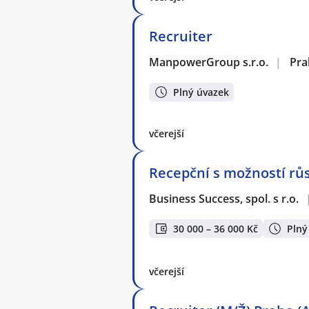
Recruiter
ManpowerGroup s.r.o.
|
Pra
Plný úvazek
včerejší
Recepční s možností rů
Business Success, spol. s r.o.
30 000 – 36 000 Kč
Plný
včerejší