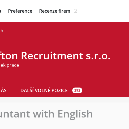
a
Preference
Recenze firem
sh
ton Recruitment s.r.o.
dek práce
NÁS
DALŠÍ VOLNÉ POZICE
292
untant with English