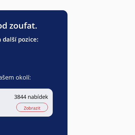
od zoufat.
 další pozice:
vašem okolí:
3844 nabídek
Zobrazit