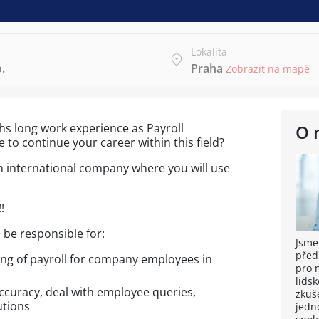
Lokalita
.
Praha
Zobrazit na mapě
hs long work experience as Payroll
O 
 to continue your career within this field?
n international company where you will use
!
 be responsible for:
Jsme
před
ng of payroll for company employees in
pro 
lidsk
accuracy, deal with employee queries,
zkuše
utions
jedn