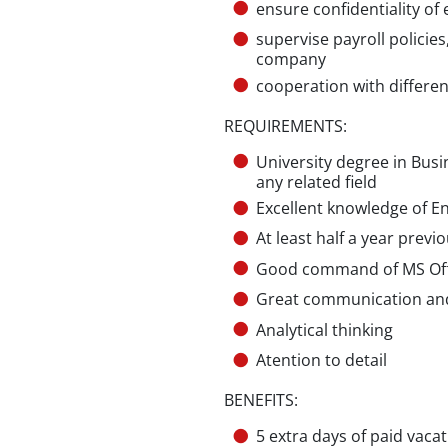
ensure confidentiality o
supervise payroll policie
company
cooperation with differe
REQUIREMENTS:
University degree in Bus
any related field
Excellent knowledge of En
At least half a year previ
Good command of MS Offic
Great communication and 
Analytical thinking
Atention to detail
BENEFITS:
5 extra days of paid vaca