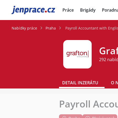
JenPráce.cz
Práce
Brigády
Poradn
Nabídky práce
Praha
Payroll Accountant with Engli
Graf
292 nabí
DETAIL INZERÁTU
O 
Payroll Acco