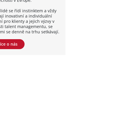
ečností v Evropě.
lidé se řídí instinktem a vždy
jí inovativní a individuální
í pro klienty a jejich výzvy v
sti talent managementu, se
ými se denně na trhu setkávají.
íce o nás