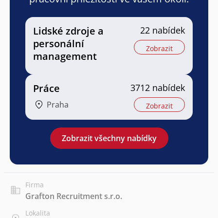
Lidské zdroje a
22 nabídek
personální
Zobrazit
management
Práce
3712 nabídek
Praha
Zobrazit
Zobrazit všechny nabídky
Firma
Grafton Recruitment s.r.o.
Lokalita