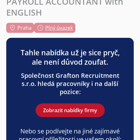
PAYROLL ACCOUNTANT with
ENGLISH
Praha
Plný úvazek
Tahle nabídka už je sice pryč,
ale není důvod zoufat.
Společnost Grafton Recruitment
s.r.o. hledá pracovníky i na další
pozice:
Zobrazit nabídky firmy
Nebo se podívejte na jiné zajímavé
pracovní příležitosti ve vašem okolí: