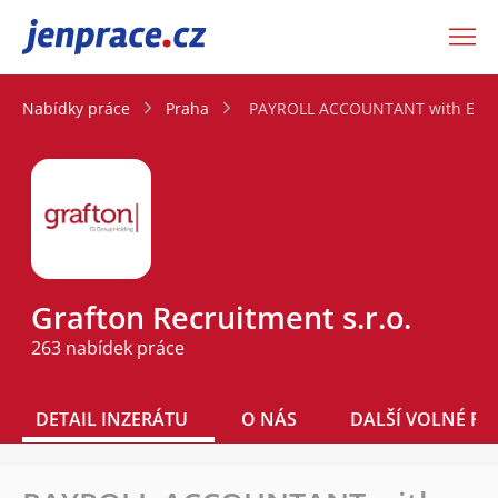
JenPráce.cz
Nabídky práce
Praha
PAYROLL ACCOUNTANT with ENG
Grafton Recruitment s.r.o.
263 nabídek práce
DETAIL INZERÁTU
O NÁS
DALŠÍ VOLNÉ PO