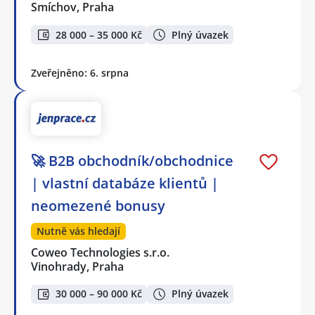
Smíchov, Praha
28 000 – 35 000 Kč
Plný úvazek
Zveřejněno: 6. srpna
🚀 B2B obchodník/obchodnice
| vlastní databáze klientů |
neomezené bonusy
Nutně vás hledají
Coweo Technologies s.r.o.
Vinohrady, Praha
30 000 – 90 000 Kč
Plný úvazek