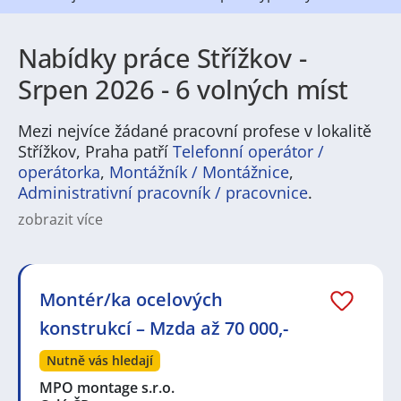
Nabídky práce Střížkov -
Srpen 2026 - 6 volných míst
Mezi nejvíce žádané pracovní profese v lokalitě
Střížkov, Praha patří
Telefonní operátor /
operátorka
,
Montážník / Montážnice
,
Administrativní pracovník / pracovnice
.
zobrazit více
Střížkov je městská čtvrť a katastrální území hlavního
města Prahy, spadající zhruba napůl mezi městské
obvody Praha 8 a Praha 9. Nachází se v
severovýchodní části města, na pravém břehu řeky
Montér/ka ocelových
Vltavy. Charakteristika města a jeho instituce: Střížkov
konstrukcí – Mzda až 70 000,-
je městská čtvrť v Praze. Vznikl v 50. letech 20. století,
kdy zde bylo postaveno sídliště Prosek. Sídliště je
Nutně vás hledají
rozsáhlé a má hustou zástavbu. Nachází se zde velké
množství bytových domů, obchodních center, škol,
MPO montage s.r.o.
lékařských zařízení a dalších institucí. Mezi významné