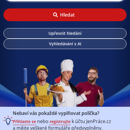
Hledat
Upřesnit hledání
Vyhledávání s AI
Nebaví vás pokaždé vyplňovat políčka?
nebo
k účtu
JenPráce.cz
Přihlaste se
registrujte
a mějte veškeré
formuláře předvyplněny.