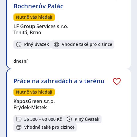
Bochnerův Palác
Nutně vás hledají
LF Group Services s.r.o.
Trnitá, Brno
Plný úvazek
Vhodné také pro cizince
dnešní
Práce na zahradách a v terénu
Nutně vás hledají
KaposGreen s.r.o.
Frýdek-Místek
35 300 – 60 000 Kč
Plný úvazek
Vhodné také pro cizince