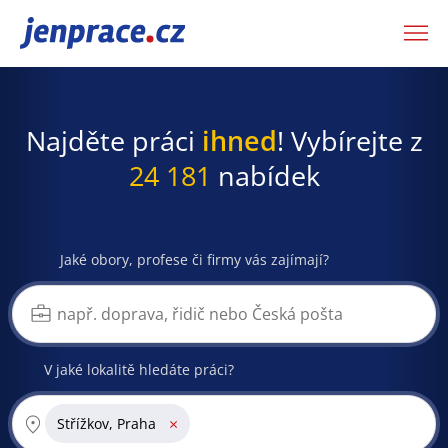
JenPráce.cz
Najděte práci
ihned
! Vybírejte z
24 181
nabídek
Jaké obory, profese či firmy vás zajímají?
V jaké lokalitě hledáte práci?
×
Střížkov, Praha