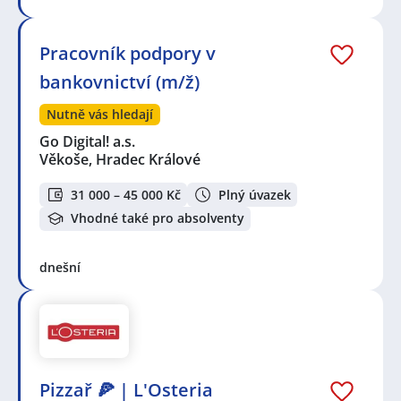
Pracovník podpory v
bankovnictví (m/ž)
Nutně vás hledají
Go Digital! a.s.
Věkoše, Hradec Králové
31 000 – 45 000 Kč
Plný úvazek
Vhodné také pro absolventy
dnešní
Pizzař 🍕 | L'Osteria