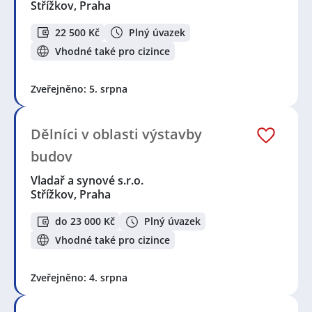
Lékař / Lékařka
,
Odborný pracovník / pracovnice
,
Střížkov, Praha
Laborant / Laborantka
,
Učitel, Pedagog / Učitelka,
Pedagožka
,
Vzdělávací specialista / specialistka
,
22 500 Kč
Plný úvazek
Geolog / Geoložka
,
Konstruktér / Konstruktérka
,
Vhodné také pro cizince
Pomocný pracovník / pracovnice v průmyslu
,
Elektrotechnik / Elektrotechnička
,
Elektromechanik /
Elektromechanička
,
Elektromontér / Elektromontérka
,
Zveřejněno: 5. srpna
Elektrikář / Elektrikářka
,
Servisní technik / technička
,
Obchodní zástupce / zástupkyně
,
Pracovník /
pracovnice úklidové služby
,
Technik / technička
Dělníci v oblasti výstavby
automatizace
budov
Seznam lokalit v zobrazených inzerátech:
Vladař a synové s.r.o.
Celá ČR
,
Střížkov, Praha
Střížkov, Praha
do 23 000 Kč
Plný úvazek
Vhodné také pro cizince
Zveřejněno: 4. srpna