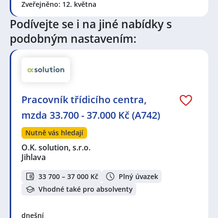
Zveřejněno: 12. května
Podívejte se i na jiné nabídky s
podobným nastavením:
Pracovník třídicího centra,
mzda 33.700 - 37.000 Kč (A742)
Nutně vás hledají
O.K. solution, s.r.o.
Jihlava
33 700 – 37 000 Kč
Plný úvazek
Vhodné také pro absolventy
dnešní