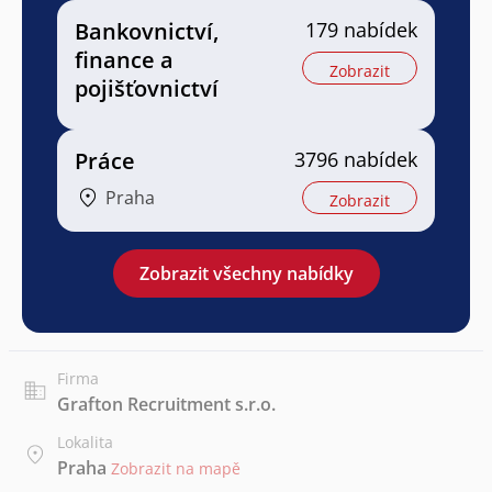
Bankovnictví,
179 nabídek
finance a
Zobrazit
pojišťovnictví
Práce
3796 nabídek
Praha
Zobrazit
Zobrazit všechny nabídky
Firma
Grafton Recruitment s.r.o.
Lokalita
Praha
Zobrazit na mapě