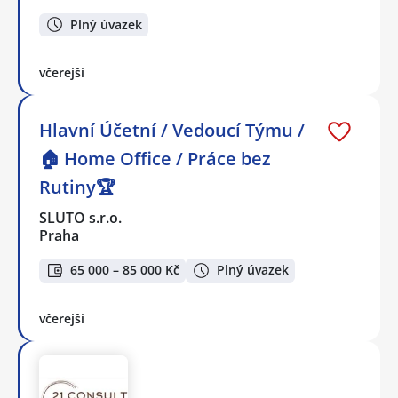
Plný úvazek
včerejší
Hlavní Účetní / Vedoucí Týmu /
🏠 Home Office / Práce bez
Rutiny🏆
SLUTO s.r.o.
Praha
65 000 – 85 000 Kč
Plný úvazek
včerejší