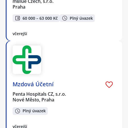
mBlue Czech, s.r.o.
Praha
60 000 – 63 000 Kč
Plný úvazek
včerejší
Mzdová Účetní
Penta Hospitals CZ, s.r.o.
Nové Město, Praha
Plný úvazek
včerejší