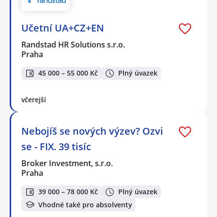
Učetní UA+CZ+EN
Randstad HR Solutions s.r.o.
Praha
45 000 – 55 000 Kč
Plný úvazek
včerejší
Nebojíš se nových výzev? Ozvi
se - FIX. 39 tisíc
Broker Investment, s.r.o.
Praha
39 000 – 78 000 Kč
Plný úvazek
Vhodné také pro absolventy