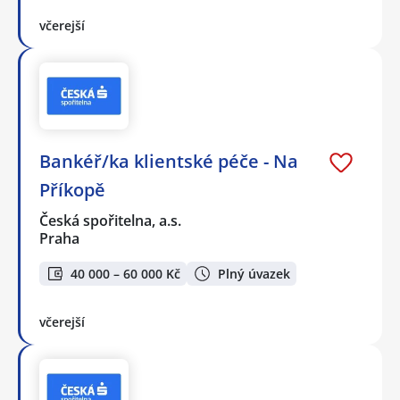
včerejší
Bankéř/ka klientské péče - Na
Příkopě
Česká spořitelna, a.s.
Praha
40 000 – 60 000 Kč
Plný úvazek
včerejší