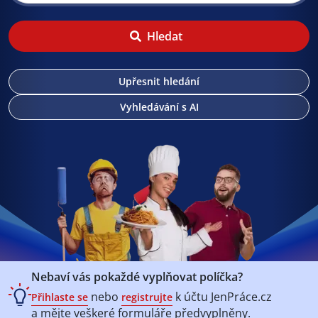
Hledat
Upřesnit hledání
Vyhledávání s AI
Nebaví vás pokaždé vyplňovat políčka?
nebo
k účtu
JenPráce.cz
Přihlaste se
registrujte
a mějte veškeré
formuláře předvyplněny.