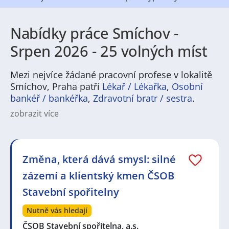
Nabídky práce Smíchov -
Srpen 2026 - 25 volných míst
Mezi nejvíce žádané pracovní profese v lokalitě
Smíchov, Praha patří
Lékař / Lékařka
,
Osobní
bankéř / bankéřka
,
Zdravotní bratr / sestra
.
zobrazit více
Charakteristika městské čtvrti a jeho instituce:
Smíchov je městskou čtvrtí nacházející se na
západním břehu řeky Vltavy v Praze, hlavním městě
České republiky. Jedná se o jednu z historických
Změna, která dává smysl: silné
městských částí Prahy, která má bohatou historii a
zázemí a klientský kmen ČSOB
mnoho charakteristických prvků. Smíchov je známý
svým rozmanitým kulturním dědictvím, včetně
Stavební spořitelny
historických budov, parků a kulturních center.
Nutně vás hledají
ČSOB Stavební spořitelna, a.s.