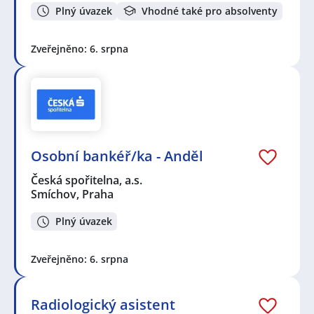
ANDĚL, s.r.o.
,
Centrum sociální a ošetřovatelské
Plný úvazek
Vhodné také pro absolventy
pomoci Praha 5, příspěvková organizace
,
Migma,
s.r.o.
,
Fakultní základní škola s rozšířenou výukou
Zveřejněno: 6. srpna
jazyků při PedF UK,Praha 5 - Smíchov, Drtinova
1/1861, příspěvková organizace
,
EUROTRANS beton,
s.r.o.
,
ElitBiz s.r.o.
,
MEDITERRA s.r.o.
Seznam profesí v zobrazených inzerátech:
Administrativní pracovník / pracovnice
,
Asistent /
Asistentka
,
Back office pracovník / pracovnice
,
Technickoadministrativní pracovník / pracovnice
,
Osobní bankéř/ka - Anděl
Telefonní operátor / operátorka
,
Telefonní prodejce /
prodejkyně
,
Bankovní specialista / specialistka
,
Česká spořitelna, a.s.
Finanční poradce / poradkyně
,
Makléř / Makléřka
,
Smíchov, Praha
Osobní bankéř / bankéřka
,
Pojišťovací poradce /
poradkyně
,
Specialista / specialistka v pojišťovnictví
,
Plný úvazek
Barista / Baristka
,
Číšník / Servírka
,
Kuchař / Kuchařka
,
Analytik / analytička IT
,
Programátor / Programátorka
,
Zveřejněno: 6. srpna
Vývojář / Vývojářka
,
Marketingový specialista /
specialistka
,
Account Manager / Key Account
Manager
,
Obchodník / Obchodnice
,
Pokladní
,
Náborář
Radiologický asistent
/ Náborářka
,
Dělník / Dělnice
,
Obsluha strojů
,
Tesař /