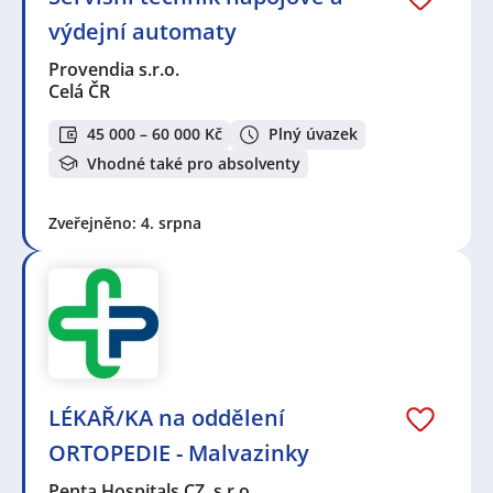
výdejní automaty
Provendia s.r.o.
Celá ČR
45 000 – 60 000 Kč
Plný úvazek
Vhodné také pro absolventy
Zveřejněno: 4. srpna
LÉKAŘ/KA na oddělení
ORTOPEDIE - Malvazinky
Penta Hospitals CZ, s.r.o.