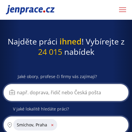
JenPráce.cz
Najděte práci
ihned
! Vybírejte z
24 015
nabídek
Jaké obory, profese či firmy vás zajímají?
V jaké lokalitě hledáte práci?
×
Smíchov, Praha