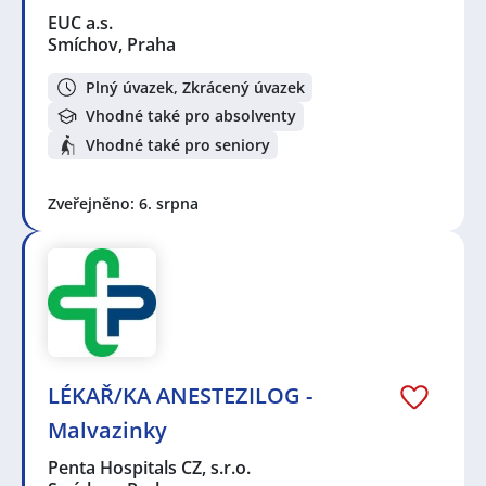
Tesařka
,
Zámečník / Zámečnice
,
Zedník / Zednice
,
EUC a.s.
Masér / Masérka
,
Mechanik / Mechanička
,
Mistr /
Smíchov, Praha
Mistrová
,
Montážník / Montážnice
,
Pomocný
pracovník / pracovnice ve stavebnictví
,
Svářeč /
Plný úvazek, Zkrácený úvazek
Svářečka
,
Fyzioterapeut / Fyzioterapeutka
,
Lékař /
Lékařka
,
Zdravotní bratr / sestra
,
Zdravotní asistent /
Vhodné také pro absolventy
asistentka
,
IT manažer / manažerka
,
Konstruktér /
Vhodné také pro seniory
Konstruktérka
,
Elektrotechnik / Elektrotechnička
,
Elektromechanik / Elektromechanička
,
Elektromontér
/ Elektromontérka
,
Elektrikář / Elektrikářka
,
Servisní
Zveřejněno: 6. srpna
technik / technička
,
Obchodní zástupce / zástupkyně
,
Pracovník / pracovnice úklidové služby
,
Technik /
technička automatizace
Seznam lokalit v zobrazených inzerátech:
Celá ČR
,
Smíchov, Praha
LÉKAŘ/KA ANESTEZILOG -
Malvazinky
Penta Hospitals CZ, s.r.o.