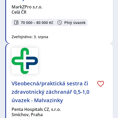
MarkZPro s.r.o.
Celá ČR
70 000 – 80 000 Kč
Plný úvazek
Zveřejněno: 3. srpna
Všeobecná/praktická sestra či
zdravotnický záchranář 0,5-1,0
úvazek - Malvazinky
Penta Hospitals CZ, s.r.o.
Smíchov, Praha