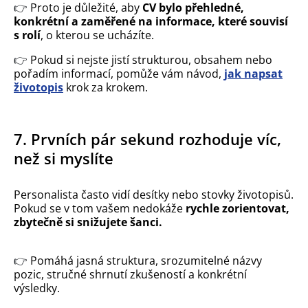
👉
Proto je důležité, aby
CV bylo přehledné,
konkrétní a zaměřené na informace, které souvisí
s rolí
, o kterou se ucházíte.
👉 ​​​​​​
Pokud si nejste jistí strukturou, obsahem nebo
pořadím informací, pomůže vám návod,
jak napsat
životopis
krok za krokem.
7. Prvních pár sekund rozhoduje víc,
než si myslíte
Personalista často vidí desítky nebo stovky životopisů.
Pokud se v tom vašem nedokáže
rychle zorientovat,
zbytečně si snižujete šanci.
👉
Pomáhá jasná struktura, srozumitelné názvy
pozic, stručné shrnutí zkušeností a konkrétní
výsledky.