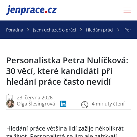
JenPráce.cz
Poradna
Jsem uchazeč o práci
Hledám práci
Person
Personalistka Petra Nulíčková:
30 věcí, které kandidáti při
hledání práce často nevidí
23. června 2026
Olga Šlesingrová
4 minuty čtení
Hledání práce většina lidí zažije několikrát
za život. Personalisté se jím ale zabývají