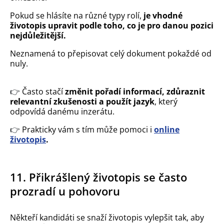
Pokud se hlásíte na různé typy rolí,
je vhodné
životopis upravit podle toho, co je pro danou pozici
nejdůležitější.
Neznamená to přepisovat celý dokument pokaždé od
nuly.
👉
Často stačí
změnit pořadí informací, zdůraznit
relevantní zkušenosti a použít jazyk
, který
odpovídá danému inzerátu.
👉
Prakticky vám s tím může pomoci i
online
životopis
.
11. Přikrášlený životopis se často
prozradí u pohovoru
Někteří kandidáti se snaží životopis vylepšit tak, aby