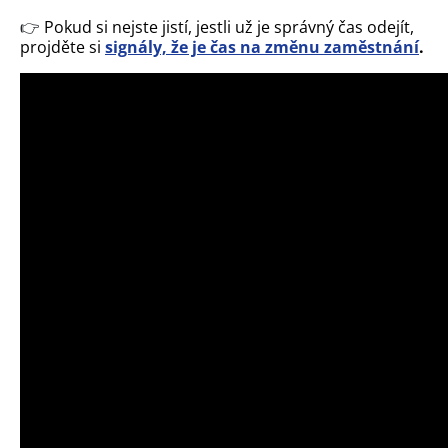
👉
Pokud si nejste jistí, jestli už je správný čas odejít,
projděte si
signály, že je čas na změnu zaměstnání
.