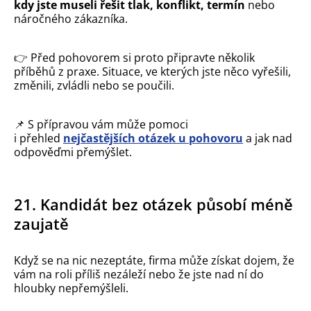
kdy jste museli řešit tlak, konflikt, termín
nebo
náročného zákazníka.
👉
Před pohovorem si proto připravte několik
příběhů z praxe. Situace, ve kterých jste něco vyřešili,
změnili, zvládli nebo se poučili.
📌
S přípravou vám může pomoci
i přehled
nejčastějších otázek u pohovoru
a jak nad
odpověďmi přemýšlet.
21. Kandidát bez otázek působí méně
zaujatě
Když se na nic nezeptáte, firma může získat dojem, že
vám na roli příliš nezáleží nebo že jste nad ní do
hloubky nepřemýšleli.