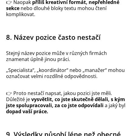
👉
Naopak
příliš kreativní formát, nepřehledné
sekce
nebo dlouhé bloky textu mohou čtení
komplikovat.
8. Název pozice často nestačí
Stejný název pozice může v různých firmách
znamenat úplně jinou práci.
„Specialista“, „koordinátor“ nebo „manažer“ mohou
označovat velmi rozdílné odpovědnosti.
👉
Proto nestačí napsat, jakou pozici jste měli.
Důležité je
vysvětlit, co jste skutečně dělali, s kým
jste spolupracovali, za co jste odpovídali
a jaký byl
dopad vaší práce.
9. Výsledky působí lépe než obecné