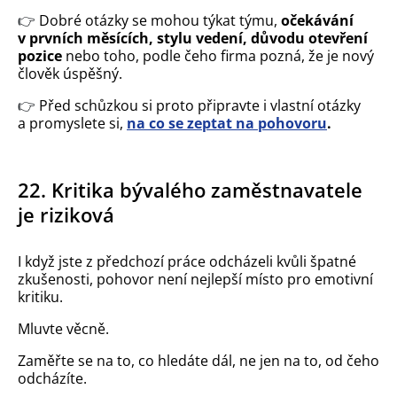
👉
Dobré otázky se mohou týkat týmu,
očekávání
v prvních měsících, stylu vedení, důvodu otevření
pozice
nebo toho, podle čeho firma pozná, že je nový
člověk úspěšný.
👉
Před schůzkou si proto připravte i vlastní otázky
a promyslete si,
na co se zeptat na pohovoru
.
22. Kritika bývalého zaměstnavatele
je riziková
I když jste z předchozí práce odcházeli kvůli špatné
zkušenosti, pohovor není nejlepší místo pro emotivní
kritiku.
Mluvte věcně.
Zaměřte se na to, co hledáte dál, ne jen na to, od čeho
odcházíte.