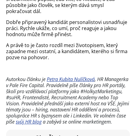
působíte jako člověk, se kterým dává smysl
pokračovat dál.
Dobře připravený kandidát personalistovi usnadňuje
práci. Rychle ukáže, co umí, proč reaguje a jakou
hodnotu může firmě přinést.
A právě to je často rozdíl mezi životopisem, který
zapadne mezi ostatní, a kandidátem, kterého si firma
pozve na pohovor.
Autorkou článku je
Petra Kubita Nulíčková
, HR Managerka
v Pale Fire Capital. Pravidelně píše články pro HR portály,
školí pro vzdělávací platformy jako #HolkyzMarketingu,
#suHR, Frontendisté, Recruitment Academy nebo Top
Vision. Pravidelně přednáší jako externí host na VŠE. Jejími
tématy jsou – hiring, nastavení HR oddělení a procesů,
spolupráce HR s byznysem ale i Linkedin. Ve volném čase
píše
svůj HR blog
a zabývá se online marketingem.