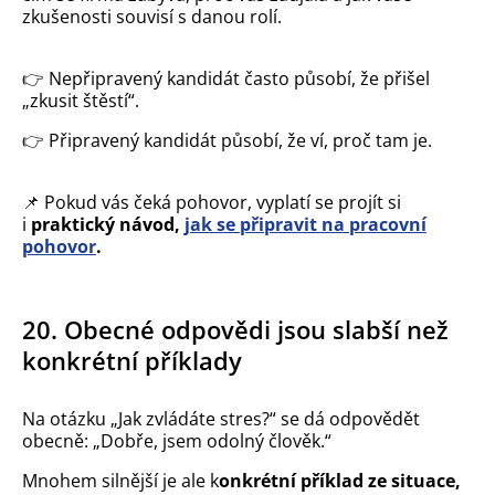
zkušenosti souvisí s danou rolí.
👉
Nepřipravený kandidát často působí, že přišel
„zkusit štěstí“.
👉
Připravený kandidát působí, že ví, proč tam je.
📌
Pokud vás čeká pohovor, vyplatí se projít si
i
praktický návod,
jak se připravit na pracovní
pohovor
.
20. Obecné odpovědi jsou slabší než
konkrétní příklady
Na otázku „Jak zvládáte stres?“ se dá odpovědět
obecně: „Dobře, jsem odolný člověk.“
Mnohem silnější je ale k
onkrétní příklad ze situace,