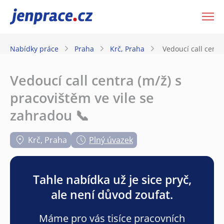
JenPráce.cz
Nabídky práce
Praha
Krč, Praha
Vedoucí call centr
Vedoucí call centra (m/ž) s
pracovištěm ve vile se
zahradou 📞
Krč, Praha
Plný úvazek
Tahle nabídka už je sice pryč,
ale není důvod zoufat.
Máme pro vás tisíce pracovních