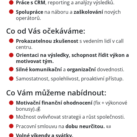
Práce s CRM
, reporting a analýzy výsledků.
Spolupráce
na náboru a
zaškolování
nových
operátorů.
Co od Vás očekáváme:
Prokazatelnou zkušenost
s vedením lidí v call
centru.
Orientaci na výsledky, schopnost řídit výkon a
motivovat tým.
Silné komunikační
a
organizační
dovednosti.
Samostatnost, spolehlivost, proaktivní přístup.
Co Vám můžeme nabídnout:
Motivační finanční ohodnocení
(fix + výkonové
bonusy).💰
Možnost ovlivňovat strategii a růst společnosti.
Pracovní smlouvu na
dobu neurčitou.
📜
Volné víkendy a svátky.