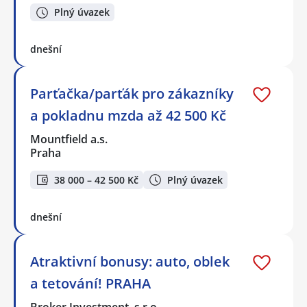
Plný úvazek
dnešní
Parťačka/parťák pro zákazníky
a pokladnu mzda až 42 500 Kč
Mountfield a.s.
Praha
38 000 – 42 500 Kč
Plný úvazek
dnešní
Atraktivní bonusy: auto, oblek
a tetování! PRAHA
Broker Investment, s.r.o.