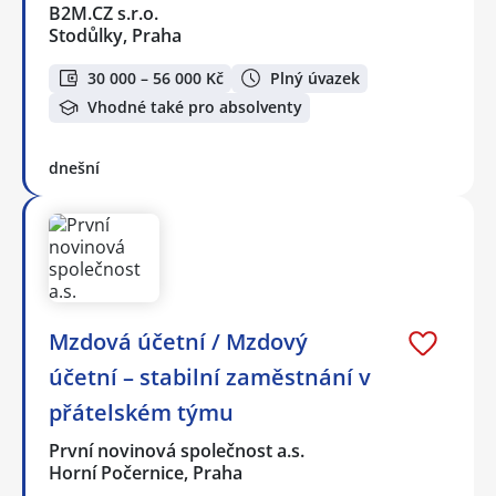
B2M.CZ s.r.o.
Stodůlky, Praha
30 000 – 56 000 Kč
Plný úvazek
Vhodné také pro absolventy
dnešní
Mzdová účetní / Mzdový
účetní – stabilní zaměstnání v
přátelském týmu
První novinová společnost a.s.
Horní Počernice, Praha