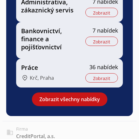
Administrativa,
7 nabídek
zákaznický servis
Zobrazit
Bankovnictví,
7 nabídek
finance a
Zobrazit
pojišťovnictví
Práce
36 nabídek
Krč, Praha
Zobrazit
Zobrazit všechny nabídky
Firma
CreditPortal, a.s.