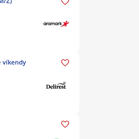
(M/Ž)
é víkendy