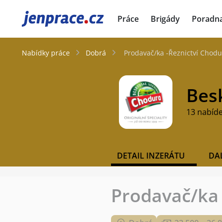
JenPráce.cz
Práce
Brigády
Poradn
Nabídky práce
Dobrá
Prodavač/ka -Řeznictví Chodu
Besk
13 nabíd
DETAIL INZERÁTU
DA
Prodavač/ka 