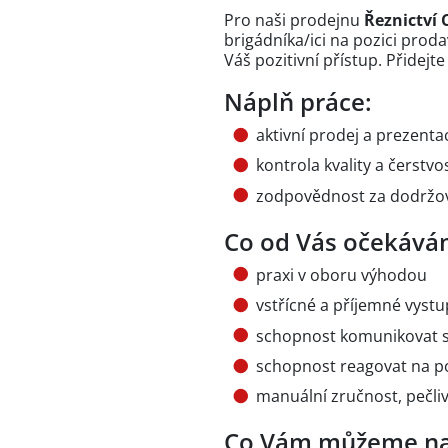
Pro naši prodejnu
Řeznictví
brigádníka/ici na pozici proda
Váš pozitivní přístup. Přidejte
Náplň práce:
aktivní prodej a prezenta
kontrola kvality a čerstvos
zodpovědnost za dodržov
Co od Vás očekává
praxi v oboru výhodou
vstřícné a příjemné vyst
schopnost komunikovat 
schopnost reagovat na p
manuální zručnost, pečli
Co Vám můžeme na