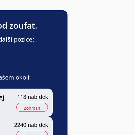
od zoufat.
alší pozice:
vašem okolí:
ej
118 nabídek
Zobrazit
2240 nabídek