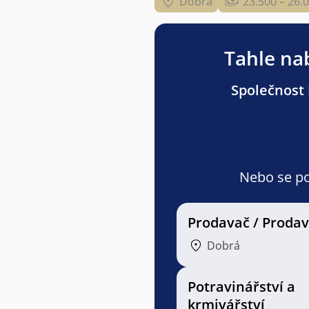
Dobrá
23.500 – 26.
Tahle nab
Společnost 
Nebo se pod
Prodavač / Proda
Dobrá
Potravinářství a
krmivářství