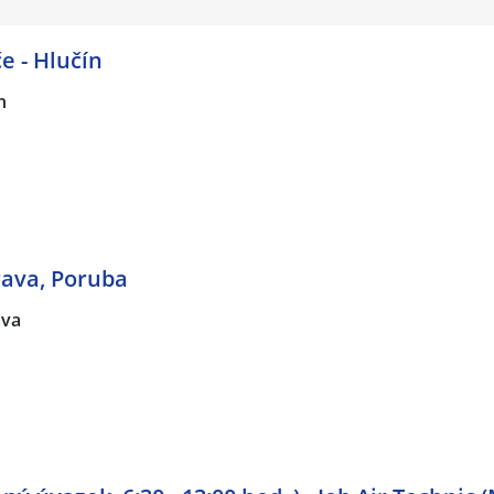
e - Hlučín
n
rava, Poruba
ava