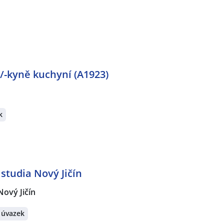
/-kyně kuchyní (A1923)
k
studia Nový Jičín
Nový Jičín
 úvazek