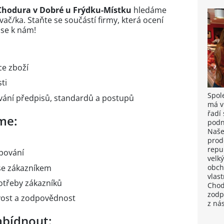
 Chodura v Dobré u Frýdku-Místku
hledáme
vač/ka. Staňte se součástí firmy, která ocení
 se k nám!
ce zboží
ti
Spol
ání předpisů, standardů a postupů
má v
řadí
me:
podn
Naše
prode
repu
upování
velký
se zákazníkem
obch
vlas
otřeby zákazníků
Chod
zodp
vost a zodpovědnost
z nás
bídnout: