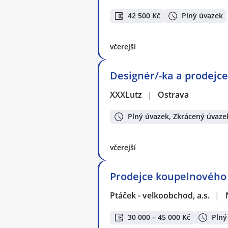
42 500 Kč
Plný úvazek
včerejší
Designér/-ka a prodejce
XXXLutz
|
Ostrava
Plný úvazek, Zkrácený úvaze
včerejší
Prodejce koupelnového 
Ptáček - velkoobchod, a.s.
|
30 000 – 45 000 Kč
Plný