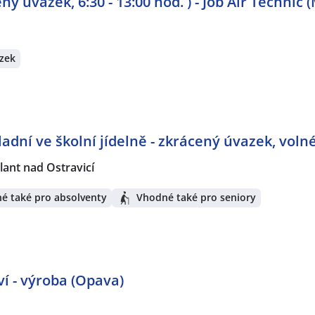
ý úvazek, 6:30 - 13:00 hod. ) - Job Air Technic 
zek
adní ve školní jídelně - zkrácený úvazek, voln
lant nad Ostravicí
é také pro absolventy
Vhodné také pro seniory
í - výroba (Opava)