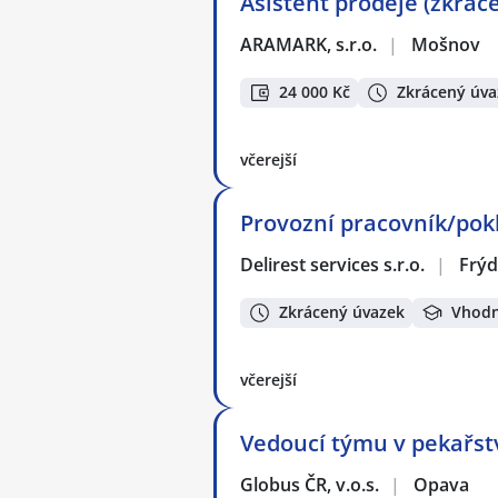
Asistent prodeje (zkrácen
ARAMARK, s.r.o.
|
Mošnov
24 000 Kč
Zkrácený úva
včerejší
Provozní pracovník/pokl
Delirest services s.r.o.
|
Frýd
Zkrácený úvazek
Vhodn
včerejší
Vedoucí týmu v pekařstv
Globus ČR, v.o.s.
|
Opava