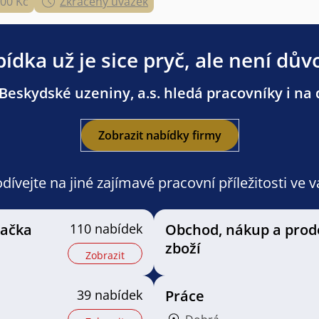
000 Kč
Zkrácený úvazek
ídka už je sice pryč, ale není dův
Beskydské uzeniny, a.s. hledá pracovníky i na d
Zobrazit nabídky firmy
ívejte na jiné zajímavé pracovní příležitosti ve 
vačka
110 nabídek
Obchod, nákup a prod
zboží
Zobrazit
39 nabídek
Práce