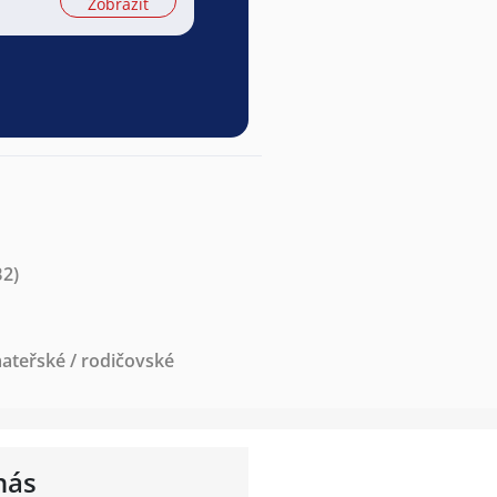
Zobrazit
B2)
ateřské / rodičovské
nás