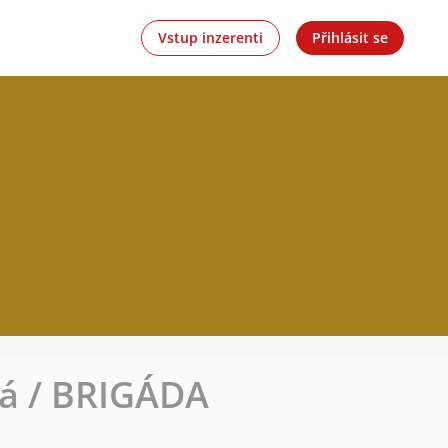
Vstup inzerenti
Přihlásit se
rá / BRIGÁDA