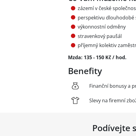
zázemí v české společnost
perspektivu dlouhodobé 
výkonnostní odměny
stravenkový paušál
příjemný kolektiv zaměs
Mzda: 135 - 150 Kč / hod.
Benefity
Finanční bonusy a p
Slevy na firemní zbo
Podívejte 