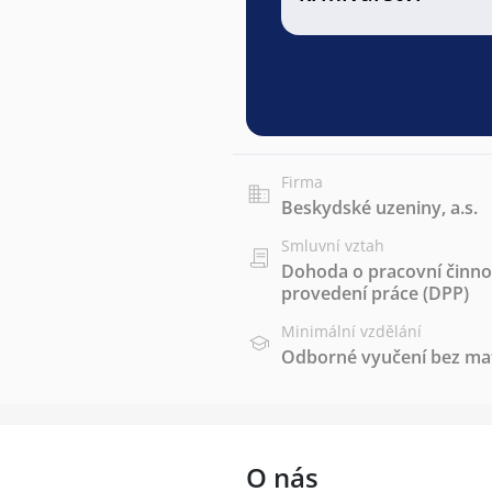
Firma
Beskydské uzeniny, a.s.
Smluvní vztah
Dohoda o pracovní činnos
provedení práce (DPP)
Minimální vzdělání
Odborné vyučení bez mat
O nás