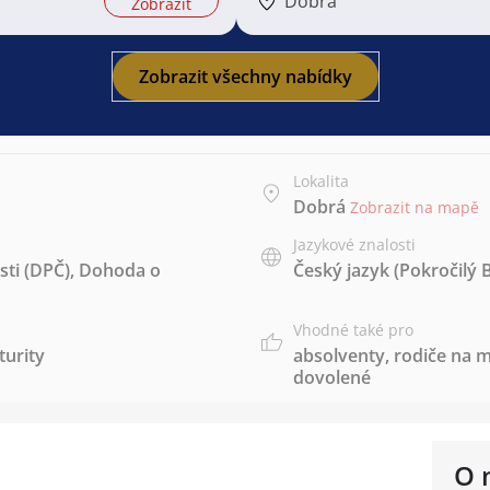
Dobrá
Zobrazit
Zobrazit všechny nabídky
Lokalita
Dobrá
Zobrazit na mapě
Jazykové znalosti
ti (DPČ)
,
Dohoda o
Český jazyk
(Pokročilý 
Vhodné také pro
urity
absolventy
,
rodiče na m
dovolené
O 