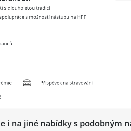
i s dlouholetou tradicí
spolupráce s možností nástupu na HPP
tnanců
rémie
Příspěvek na stravování
ží
se i na jiné nabídky s podobným 