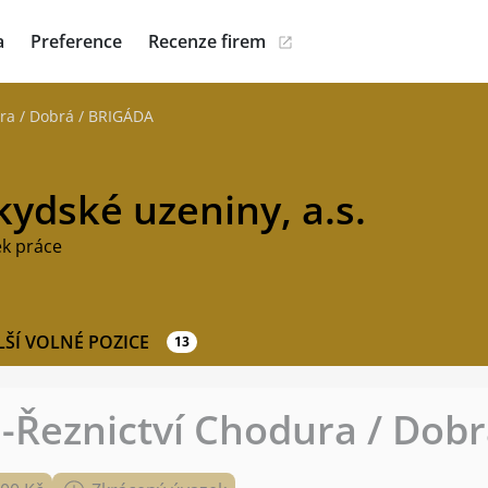
a
Preference
Recenze firem
ra / Dobrá / BRIGÁDA
ydské uzeniny, a.s.
ek práce
LŠÍ VOLNÉ POZICE
13
-Řeznictví Chodura / Dob