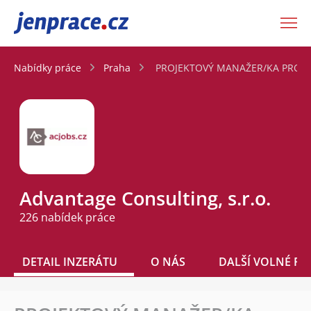
JenPráce.cz
Nabídky práce
Praha
PROJEKTOVÝ MANAŽER/KA PRO NĚ
Advantage Consulting, s.r.o.
226 nabídek práce
DETAIL INZERÁTU
O NÁS
DALŠÍ VOLNÉ PO