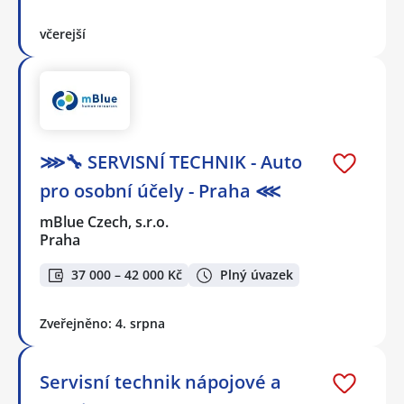
včerejší
⋙🔧 SERVISNÍ TECHNIK - Auto
pro osobní účely - Praha ⋘
mBlue Czech, s.r.o.
Praha
37 000 – 42 000 Kč
Plný úvazek
Zveřejněno: 4. srpna
Servisní technik nápojové a