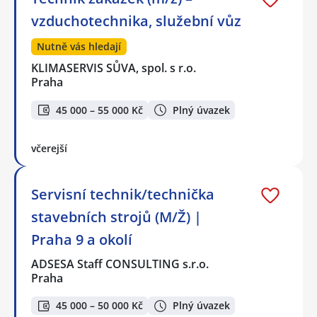
vzduchotechnika, služební vůz
Nutně vás hledají
KLIMASERVIS SŮVA, spol. s r.o.
Praha
45 000 – 55 000 Kč
Plný úvazek
včerejší
Servisní technik/technička
stavebních strojů (M/Ž) |
Praha 9 a okolí
ADSESA Staff CONSULTING s.r.o.
Praha
45 000 – 50 000 Kč
Plný úvazek