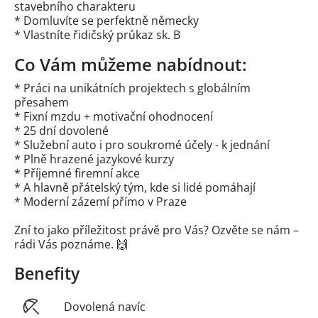
stavebního charakteru
* Domluvíte se perfektně německy
* Vlastníte řidičský průkaz sk. B
Co Vám můžeme nabídnout:
* Práci na unikátních projektech s globálním
přesahem
* Fixní mzdu + motivační ohodnocení
* 25 dní dovolené
* Služební auto i pro soukromé účely - k jednání
* Plně hrazené jazykové kurzy
* Příjemné firemní akce
* A hlavně přátelský tým, kde si lidé pomáhají
* Moderní zázemí přímo v Praze
Zní to jako příležitost právě pro Vás? Ozvěte se nám –
rádi Vás poznáme. 🙌
Benefity
Dovolená navíc