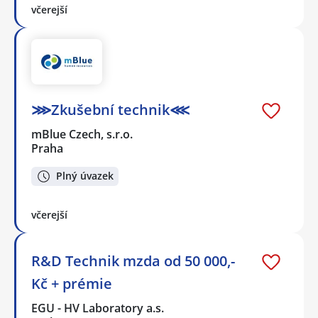
včerejší
⋙Zkušební technik⋘
mBlue Czech, s.r.o.
Praha
Plný úvazek
včerejší
R&D Technik mzda od 50 000,-
Kč + prémie
EGU - HV Laboratory a.s.