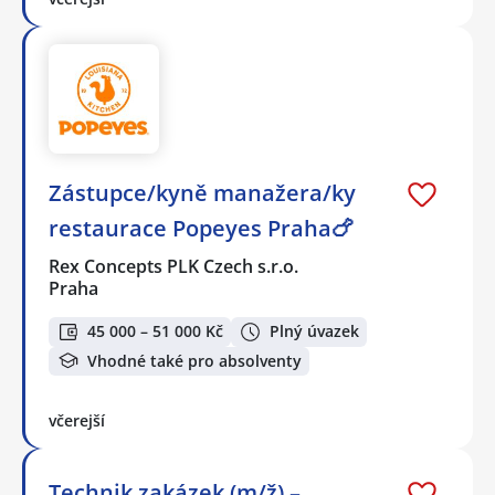
Zástupce/kyně manažera/ky
restaurace Popeyes Praha🍗
Rex Concepts PLK Czech s.r.o.
Praha
45 000 – 51 000 Kč
Plný úvazek
Vhodné také pro absolventy
včerejší
Technik zakázek (m/ž) –