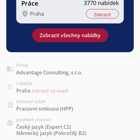
Práce
3770 nabídek
Praha
Zobrazit
Zobrazit všechny nabídky
Firma
Advantage Consulting, s.r.o.
Lokalita
Praha
Zobrazit na mapě
Smluvní vztah
Pracovní smlouva (HPP)
Jazykové znalosti
Český jazyk
(Expert C2)
Německý jazyk
(Pokročilý B2)