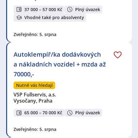
37 000 – 57 000 Kč
Plný úvazek
Vhodné také pro absolventy
Zveřejněno: 5. srpna
Autoklempíř/ka dodávkových
a nákladních vozidel + mzda až
70000,-
Nutně vás hledají
VSP Fullservis, a.s.
Vysočany, Praha
65 000 – 70 000 Kč
Plný úvazek
Zveřejněno: 5. srpna