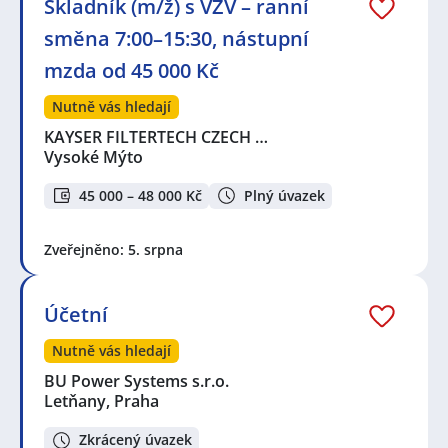
Skladník (m/ž) s VZV – ranní
směna 7:00–15:30, nástupní
mzda od 45 000 Kč
Nutně vás hledají
KAYSER FILTERTECH CZECH …
Vysoké Mýto
45 000 – 48 000 Kč
Plný úvazek
Zveřejněno: 5. srpna
Účetní
Nutně vás hledají
BU Power Systems s.r.o.
Letňany, Praha
Zkrácený úvazek