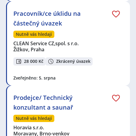
Pracovník/ce úklidu na
částečný úvazek
Nutně vás hledají
CLEAN Service CZ,spol. s r.o.
Žižkov, Praha
28 000 Kč
Zkrácený úvazek
Zveřejněno: 5. srpna
Prodejce/ Technický
konzultant a saunař
Nutně vás hledají
Horavia s.r.o.
Moravany, Brno-venkov