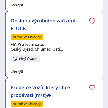
včerejší
Obsluha výrobního zařízení -
FLOCK
Nutně vás hledají
FIA ProTeam s.r.o.
Český Újezd, Chlumec, Ústí…
Plný úvazek
včerejší
Prodejce vozů, který chce
prodávat! (m/ž)🚗
Nutně vás hledají