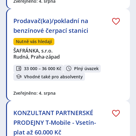
Zveřejněno: 4. srpna
Prodavač(ka)/pokladní na
benzínové čerpací stanici
Nutně vás hledají
ŠAFRÁNKA, s.r.o.
Rudná, Praha-západ
33 000 – 36 000 Kč
Plný úvazek
Vhodné také pro absolventy
Zveřejněno: 4. srpna
KONZULTANT PARTNERSKÉ
PRODEJNY T-Mobile - Vsetín-
plat až 60.000 Kč