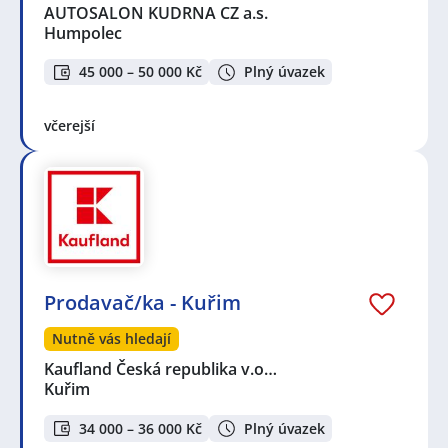
AUTOSALON KUDRNA CZ a.s.
Humpolec
45 000 – 50 000 Kč
Plný úvazek
včerejší
Prodavač/ka - Kuřim
Nutně vás hledají
Kaufland Česká republika v.o…
Kuřim
34 000 – 36 000 Kč
Plný úvazek