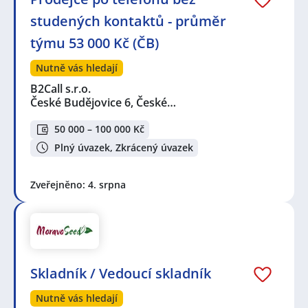
studených kontaktů - průměr
týmu 53 000 Kč (ČB)
Nutně vás hledají
B2Call s.r.o.
České Budějovice 6, České…
50 000 – 100 000 Kč
Plný úvazek, Zkrácený úvazek
Zveřejněno: 4. srpna
Skladník / Vedoucí skladník
Nutně vás hledají