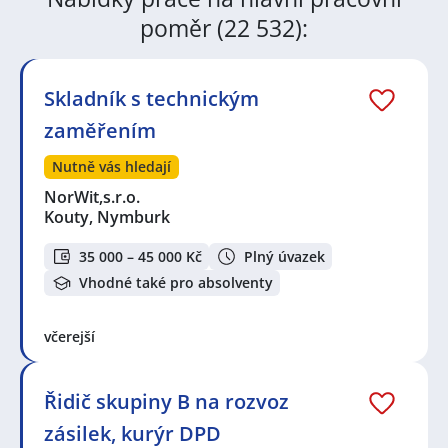
poměr (22 532):
Skladník s technickým
zaměřením
Nutně vás hledají
NorWit,s.r.o.
Kouty, Nymburk
35 000 – 45 000 Kč
Plný úvazek
Vhodné také pro absolventy
včerejší
Řidič skupiny B na rozvoz
zásilek, kurýr DPD