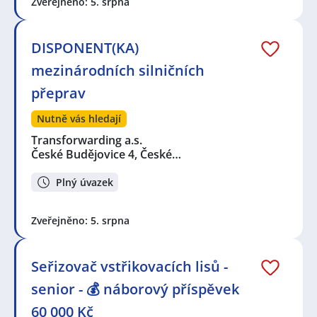
Zveřejněno: 5. srpna
DISPONENT(KA)
mezinárodních silničních
přeprav
Nutně vás hledají
Transforwarding a.s.
České Budějovice 4, České…
Plný úvazek
Zveřejněno: 5. srpna
Seřizovač vstřikovacích lisů -
senior - 💰 náborový příspěvek
60 000 Kč