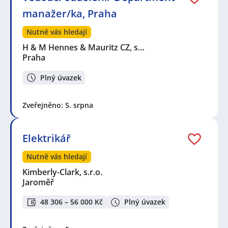
manažer/ka, Praha
Nutně vás hledají
H & M Hennes & Mauritz CZ, s…
Praha
Plný úvazek
Zveřejněno: 5. srpna
Elektrikář
Nutně vás hledají
Kimberly-Clark, s.r.o.
Jaroměř
48 306 – 56 000 Kč
Plný úvazek