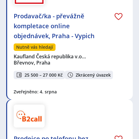
Prodavač/ka - převážně
kompletace online
objednávek, Praha - Vypich
Nutně vás hledají
Kaufland Česká republika v.o…
Břevnov, Praha
25 500 – 27 000 Kč
Zkrácený úvazek
Zveřejněno: 4. srpna
Prodejce po telefonu bez