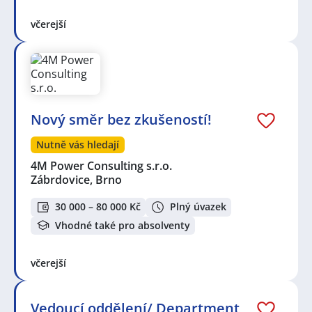
včerejší
Nový směr bez zkušeností!
Nutně vás hledají
4M Power Consulting s.r.o.
Zábrdovice, Brno
30 000 – 80 000 Kč
Plný úvazek
Vhodné také pro absolventy
včerejší
Vedoucí oddělení/ Department