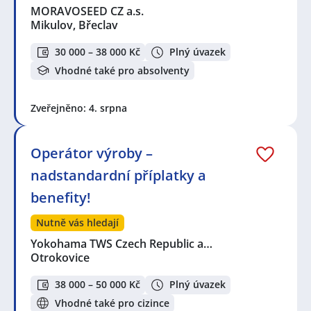
MORAVOSEED CZ a.s.
Mikulov, Břeclav
30 000 – 38 000 Kč
Plný úvazek
Vhodné také pro absolventy
Zveřejněno: 4. srpna
Operátor výroby –
nadstandardní příplatky a
benefity!
Nutně vás hledají
Yokohama TWS Czech Republic a…
Otrokovice
38 000 – 50 000 Kč
Plný úvazek
Vhodné také pro cizince