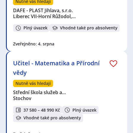
Nutně vás hledají
DAFE - PLAST Jihlava, s.r.o.
Liberec VII-Horní Růžodol,…
Plný úvazek
Vhodné také pro absolventy
Zveřejněno: 4. srpna
Učitel - Matematika a Přírodní
vědy
Nutně vás hledají
Střední škola služeb a…
Stochov
37 580 – 48 990 Kč
Plný úvazek
Vhodné také pro absolventy