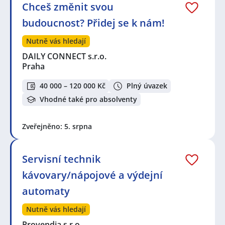
Chceš změnit svou
budoucnost? Přidej se k nám!
Nutně vás hledají
DAILY CONNECT s.r.o.
Praha
40 000 – 120 000 Kč
Plný úvazek
Vhodné také pro absolventy
Zveřejněno: 5. srpna
Servisní technik
kávovary/nápojové a výdejní
automaty
Nutně vás hledají
Provendia s.r.o.