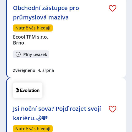
Obchodní zástupce pro
průmyslová maziva
Nutně vás hledají
Ecool TFM s.r.o.
Brno
Plný úvazek
Zveřejněno: 4. srpna
Jsi noční sova? Pojď rozjet svojí
kariéru.🌙💸
Nutně vás hledají