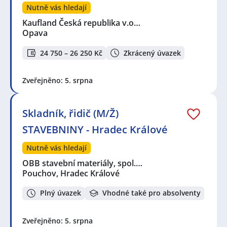
Nutně vás hledají
Kaufland Česká republika v.o…
Opava
24 750 – 26 250 Kč
Zkrácený úvazek
Zveřejněno: 5. srpna
Skladník, řidič (M/Ž)
STAVEBNINY - Hradec Králové
Nutně vás hledají
OBB stavební materiály, spol.…
Pouchov, Hradec Králové
Plný úvazek
Vhodné také pro absolventy
Zveřejněno: 5. srpna