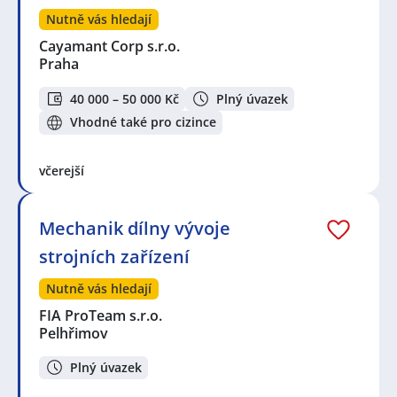
Nutně vás hledají
Cayamant Corp s.r.o.
Praha
40 000 – 50 000 Kč
Plný úvazek
Vhodné také pro cizince
včerejší
Mechanik dílny vývoje
strojních zařízení
Nutně vás hledají
FIA ProTeam s.r.o.
Pelhřimov
Plný úvazek